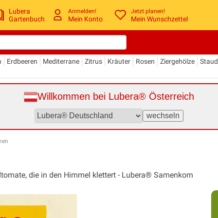
Lubera
Anmelden!
Jetzt planen!
Gartenbuch
Mein Konto
Mein Wunschzettel
n
Erdbeeren
Mediterrane
Zitrus
Kräuter
Rosen
Ziergehölze
Stau
Willkommen bei Lubera® Österreich
men
dtomate, die in den Himmel klettert - Lubera® Samenkorn