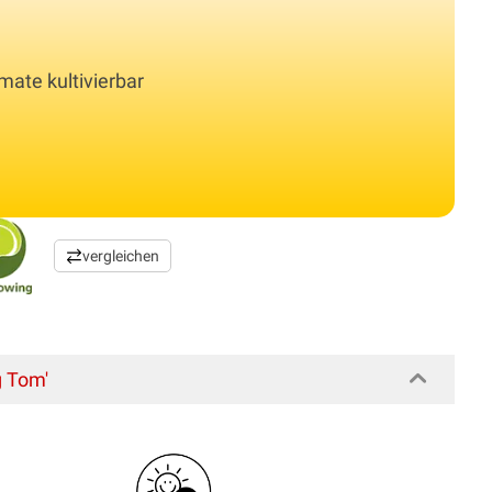
omate kultivierbar
vergleichen
 Tom'