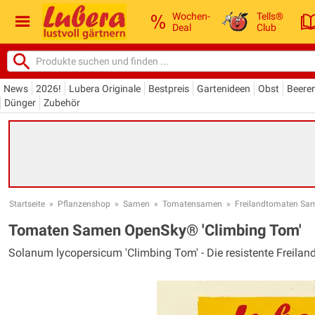
Wochen-
Tells®
Deal
Club
News
2026!
Lubera Originale
Bestpreis
Gartenideen
Obst
Beere
Dünger
Zubehör
Startseite
»
Pflanzenshop
»
Samen
»
Tomatensamen
»
Freilandtomaten Sa
Tomaten Samen OpenSky® 'Climbing Tom'
Solanum lycopersicum 'Climbing Tom' - Die resistente Freilan