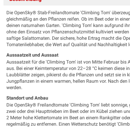
Die OpenSky® Stab-Freilandtomate 'Climbing Tom' überzeugt 
gleichmäßig an den Pflanzen reifen. Ob im Beet oder in eine
deinen naturnahen Garten. 'Climbing Tom' kann aufgrund ih
ohne den Einsatz von Pflanzenschutzmittel kultiviert werden
saftige Salattomaten. Der sichere, hohe Ertrag macht die O
Tomatenliebhaber, die Wert auf Qualität und Nachhaltigkeit 
Aussaatzeit und Aussaat
Aussaatzeit für die 'Climbing Tom' ist von Mitte Februar bis
aus. Bei einer Keimtemperatur von 22–28 °C keimen diese inn
Laubblätter zeigen, pikierst du die Pflanzen und setzt sie in k
Jungpflanzen in einem warmen, hellen Raum vor. Nach den le
werden.
Standort und Anbau
Die OpenSky® Freilandtomate 'Climbing Tom' liebt sonnige, g
zwei oder drei Haupttrieben im Beet oder im Kübel ziehen und
2 Meter hohe Klettertomate im Beet an einem Rankgitter oder
regelmäßig zu entfernen. Einen Wetterschutz benötigt 'Climb