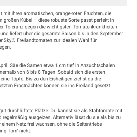
mit ihren aromatischen, orange-roten Früchten, die
m großen Kübel – diese robuste Sorte passt perfekt in
rer Toleranz gegen die wichtigsten Tomatenkrankheiten
 und liefert über die gesamte Saison bis in den September
penSky® Freilandtomaten zur idealen Wahl für
legen.
 April. Säe die Samen etwa 1 cm tief in Anzuchtschalen
erhalb von 6 bis 8 Tagen. Sobald sich die ersten
leine Töpfe. Bis zu den Eisheiligen ziehst du die
tzten Frostnächten können sie ins Freiland gesetzt
ut durchlüftete Plätze. Du kannst sie als Stabtomate mit
 regelmäßig ausgeizen. Alternativ lässt du sie als bis zu
 einem Netz frei wachsen, ohne die Seitentriebe
ing Tom' nicht.