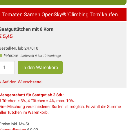
Tomaten Samen OpenSky® 'Climbing Tom' kaufen
Saatguttütchen mit 6 Korn
€ 5,45
Bestell-Nr. lub 247010
lieferbar
Lieferzeit 9 bis 12 Werktage
» Auf den Wunschzettel
Mengenrabatt für Saatgut ab 3 Stk.:
3 Tütchen = 3%, 4 Tütchen = 4%, max. 10%.
Eine Mischung verschiedener Sorten ist möglich. Es zählt die Summe
aller Tütchen im Warenkorb.
Preise inkl. MwSt.
Versandkosten
€ 0,00