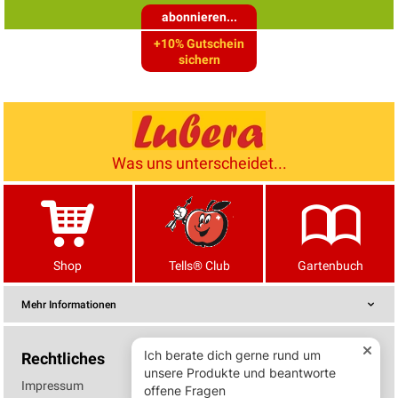
abonnieren...
+10% Gutschein
sichern
Was uns unterscheidet...
Shop
Tells® Club
Gartenbuch
Mehr Informationen
Rechtliches
Impressum