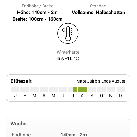
Endhöhe / Breite
Standort
Höhe: 140cm - 2m
Vollsonne, Halbschatten
Breite: 100cm - 160cm
Winterhärte
bis -10 °C
Blütezeit
Mitte Juli bis Ende August
J
F
M
A
M
J
J
A
S
O
N
D
Wuchs
Endhöhe
140cm - 2m