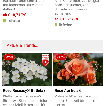
Rambler - oder Kletterrose
Mini-Kletterrose, von Magda
mit lachsrosa Blüte, stark
Kobelt gezüchtet, von
duftend
dunkelrosa zu weiss
aufhellend
ab € 18,71/Pfl.
ab € 18,71/Pfl.
lieferbar
lieferbar
Aktuelle Trends...
-25%
-25%
Rose Roseasy® Birthday
Rose Aprikola®
Kletterröslein Roseasy®
Robuste ADR-Beetrose mit
Birthday - Bienenfreundliche
langer Blütezeit bis in den
weisse Minikletterrose, für
Herbst