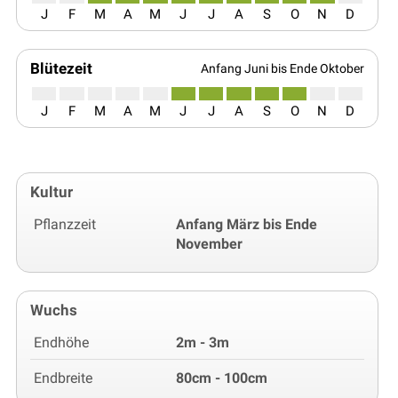
J
F
M
A
M
J
J
A
S
O
N
D
Blütezeit
Anfang Juni bis Ende Oktober
J
F
M
A
M
J
J
A
S
O
N
D
Kultur
Pflanzzeit
Anfang März bis Ende
November
Wuchs
Endhöhe
2m - 3m
Endbreite
80cm - 100cm