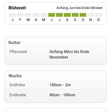
Blütezeit
Anfang Juni bis Ende Oktober
J
F
M
A
M
J
J
A
S
O
N
D
Kultur
Pflanzzeit
Anfang März bis Ende
November
Wuchs
Endhöhe
180cm - 2m
Endbreite
80cm - 100cm