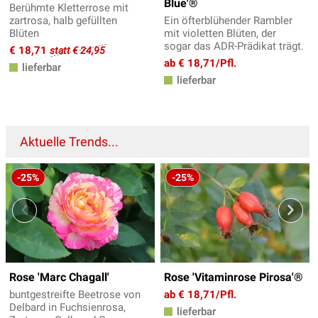
Blue'®
Berühmte Kletterrose mit
zartrosa, halb gefüllten
Ein öfterblühender Rambler
Blüten
mit violetten Blüten, der
sogar das ADR-Prädikat trägt.
€ 18,71
statt € 24,95
ab € 18,71/Pfl.
lieferbar
lieferbar
Aktuelle Trends...
-25%
-25%
Rose 'Marc Chagall'
Rose 'Vitaminrose Pirosa'®
buntgestreifte Beetrose von
ab € 18,71/Pfl.
Delbard in Fuchsienrosa,
lieferbar