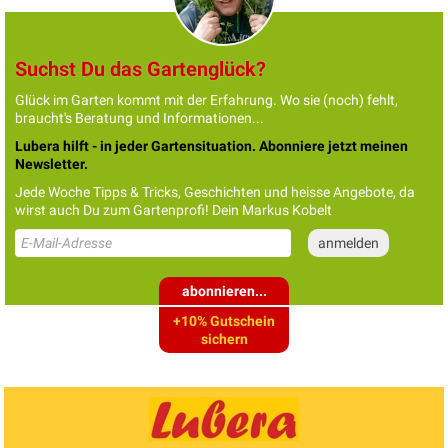
Suchst Du das Gartenglück?
Glück im Garten kommt mit der Erfahrung. Wo sie (noch) fehlt,
braucht's Beratung und Informationen...
Lubera hilft - in jeder Gartensituation. Abonniere jetzt meinen
Newsletter.
Jede Woche Tipps & Tricks, Geschichten und heisse Angebote, da
wirst auch Du zum Gartenprofi! Dein Markus Kobelt
abonnieren...
+10% Gutschein
sichern