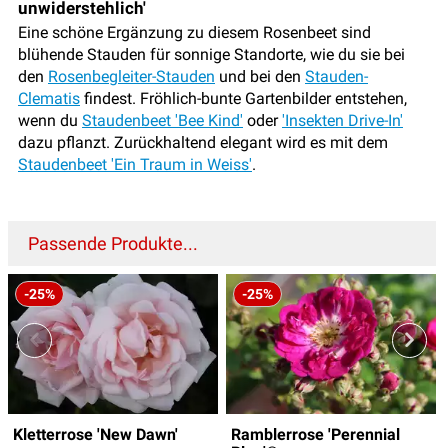
unwiderstehlich'
Eine schöne Ergänzung zu diesem Rosenbeet sind
blühende Stauden für sonnige Standorte, wie du sie bei
den
Rosenbegleiter-Stauden
und bei den
Stauden-
Clematis
findest. Fröhlich-bunte Gartenbilder entstehen,
wenn du
Staudenbeet 'Bee Kind'
oder
'Insekten Drive-In'
dazu pflanzt. Zurückhaltend elegant wird es mit dem
Staudenbeet 'Ein Traum in Weiss'
.
Passende Produkte...
-25%
-25%
Kletterrose 'New Dawn'
Ramblerrose 'Perennial