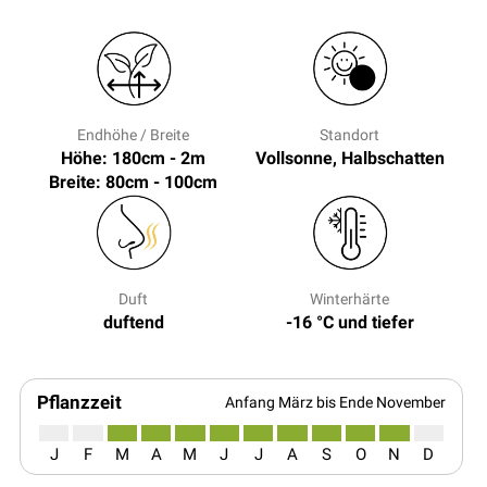
Endhöhe / Breite
Standort
Höhe: 180cm - 2m
Vollsonne, Halbschatten
Breite: 80cm - 100cm
Duft
Winterhärte
duftend
-16 °C und tiefer
Pflanzzeit
Anfang März bis Ende November
J
F
M
A
M
J
J
A
S
O
N
D