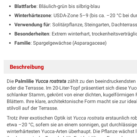
Blattfarbe
: Bläulich-grün bis silbrig-blau
Winterhärtezone
: USDA-Zone 5–9 (bis ca. –20 °C bei d
Verwendung für
: Solitärpflanze, Steingarten, Dachterras
Besonderheiten
: Extrem winterhart, trockenheitsverträg
Familie
: Spargelgewächse (Asparagaceae)
Beschreibung
Die
Palmlilie
Yucca rostrata
zählt zu den beeindruckendsten 
oder die Terrasse. Im 20-Liter-Topf präsentiert sich diese Y
schlanker Stamm, gekrönt von einer dichten, kugelförmigen R
Blättern. Ihre klare, architektonische Form macht sie zur ide
stilvoll auf der Terrasse.
Trotz ihrer exotischen Optik ist
Yucca rostrata
erstaunlich rob
etwa –20 °C, sofern sie an einem sonnigen, gut durchlässige
winterhärtesten Yucca-Arten überhaupt. Die Pflanze wächst l