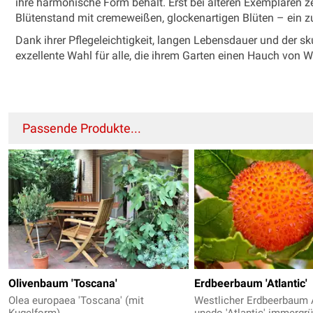
ihre harmonische Form behält. Erst bei älteren Exemplaren 
Blütenstand mit cremeweißen, glockenartigen Blüten – ein zu
Dank ihrer Pflegeleichtigkeit, langen Lebensdauer und der sku
exzellente Wahl für alle, die ihrem Garten einen Hauch von W
Passende Produkte...
Olivenbaum 'Toscana'
Erdbeerbaum 'Atlantic'
Olea europaea 'Toscana' (mit
Westlicher Erdbeerbaum 