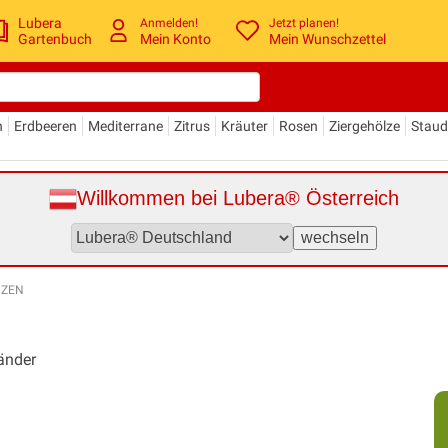
Lubera
Anmelden!
Jetzt planen!
Gartenbuch
Mein Konto
Mein Wunschzettel
n
Erdbeeren
Mediterrane
Zitrus
Kräuter
Rosen
Ziergehölze
Stau
Willkommen bei Lubera® Österreich
NZEN
länder