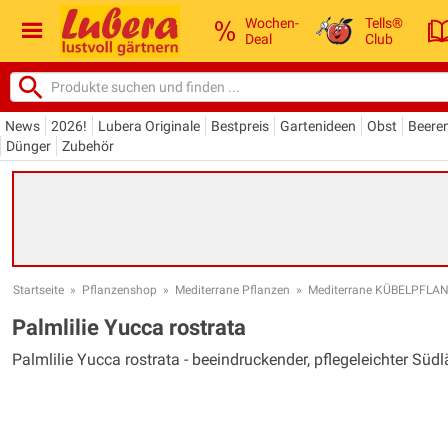
Wochen-
Tells®
Deal
Club
News
2026!
Lubera Originale
Bestpreis
Gartenideen
Obst
Beere
Dünger
Zubehör
Startseite
»
Pflanzenshop
»
Mediterrane Pflanzen
»
Mediterrane KÜBELPFLA
Palmlilie Yucca rostrata
Palmlilie Yucca rostrata - beeindruckender, pflegeleichter Süd