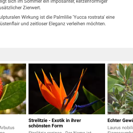
zeigt sich im Sommer ein imposanter, kerzenförmiger
sätzlicher Zierwert.
lpturalen Wirkung ist die Palmlilie 'Yucca rostrata' eine
üstenflair und zeitloser Eleganz verleihen möchten.
Strelitzie - Exotik in ihrer
Echter Gew
schönsten Form
Arbutus
Laurus nobili