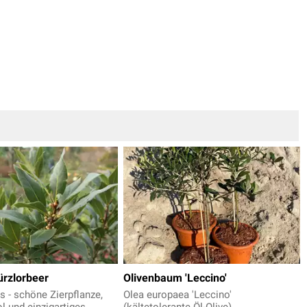
ürzlorbeer
Olivenbaum 'Leccino'
s - schöne Zierpflanze,
Olea europaea 'Leccino'