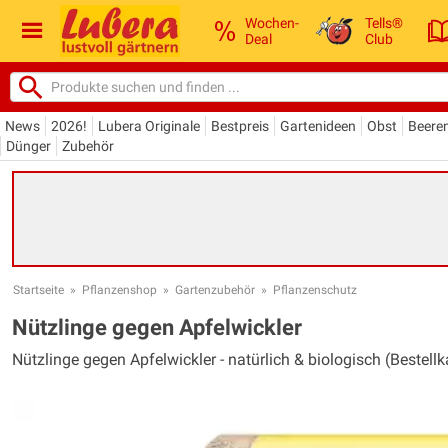
Wochen-
Tells®
Deal
Club
News
2026!
Lubera Originale
Bestpreis
Gartenideen
Obst
Beere
Dünger
Zubehör
Startseite
»
Pflanzenshop
»
Gartenzubehör
»
Pflanzenschutz
Nützlinge gegen Apfelwickler
Nützlinge gegen Apfelwickler - natürlich & biologisch (Bestellk