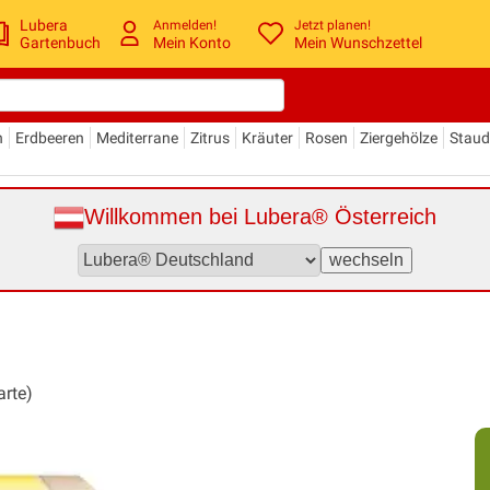
Lubera
Anmelden!
Jetzt planen!
Gartenbuch
Mein Konto
Mein Wunschzettel
n
Erdbeeren
Mediterrane
Zitrus
Kräuter
Rosen
Ziergehölze
Stau
Willkommen bei Lubera® Österreich
arte)