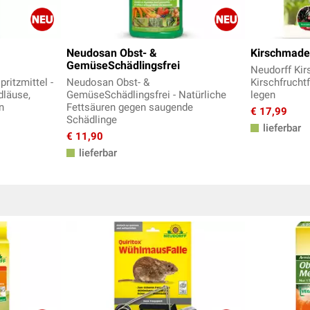
Neudosan Obst- &
Kirschmade
GemüseSchädlingsfrei
Neudorff Kir
ritzmittel -
Neudosan Obst- &
Kirschfruchtf
dläuse,
GemüseSchädlingsfrei - Natürliche
legen
n
Fettsäuren gegen saugende
€ 17,99
Schädlinge
lieferbar
€ 11,90
lieferbar