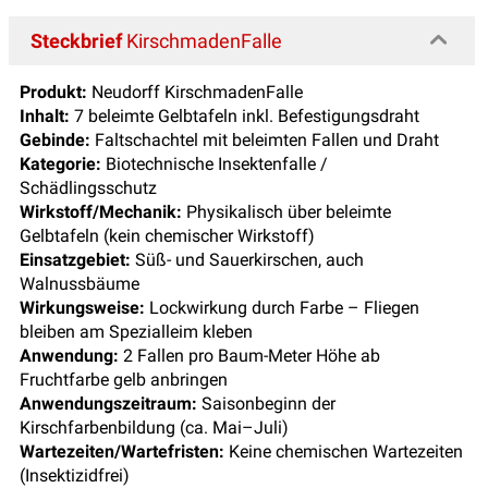
Steckbrief
KirschmadenFalle
Produkt:
Neudorff KirschmadenFalle
Inhalt:
7 beleimte Gelbtafeln inkl. Befestigungsdraht
Gebinde:
Faltschachtel mit beleimten Fallen und Draht
Kategorie:
Biotechnische Insektenfalle /
Schädlingsschutz
Wirkstoff/Mechanik:
Physikalisch über beleimte
Gelbtafeln (kein chemischer Wirkstoff)
Einsatzgebiet:
Süß- und Sauerkirschen, auch
Walnussbäume
Wirkungsweise:
Lockwirkung durch Farbe – Fliegen
bleiben am Spezialleim kleben
Anwendung:
2 Fallen pro Baum-Meter Höhe ab
Fruchtfarbe gelb anbringen
Anwendungszeitraum:
Saisonbeginn der
Kirschfarbenbildung (ca. Mai–Juli)
Wartezeiten/Wartefristen:
Keine chemischen Wartezeiten
(Insektizidfrei)