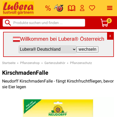
0
X
Willkommen bei Lubera® Österreich
Startseite
»
Pflanzenshop
»
Gartenzubehör
»
Pflanzenschutz
KirschmadenFalle
Neudorff KirschmadenFalle - fängt Kirschfruchtfliegen, bevor
sie Eier legen