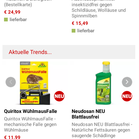
(Bestellkarte)
insektizidfrei gegen
Schildläuse, Wolläuse und
€ 24,99
Spinnmilben
lieferbar
€ 15,49
lieferbar
Aktuelle Trends...
Quiritox WühlmausFalle
Neudosan NEU
Blattlausfrei
Quiritox WühlmausFalle -
mechanische Falle gegen
Neudosan NEU Blattlausfrei -
Wühlmäuse
Natürliche Fettsäuren gegen
saugende Schädlinge
€ 11,99