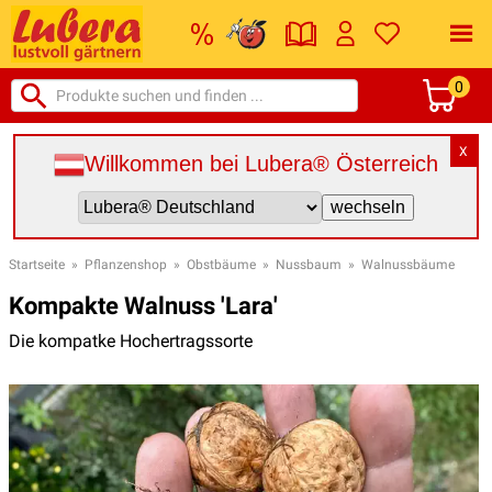
0
X
Willkommen bei Lubera® Österreich
Startseite
»
Pflanzenshop
»
Obstbäume
»
Nussbaum
»
Walnussbäume
Kompakte Walnuss 'Lara'
Die kompatke Hochertragssorte