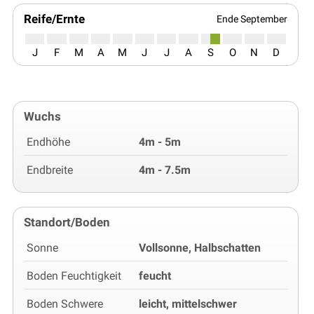
Reife/Ernte
Ende September
J
F
M
A
M
J
J
A
S
O
N
D
Wuchs
Endhöhe
4m - 5m
Endbreite
4m - 7.5m
Standort/Boden
Sonne
Vollsonne, Halbschatten
Boden Feuchtigkeit
feucht
Boden Schwere
leicht, mittelschwer