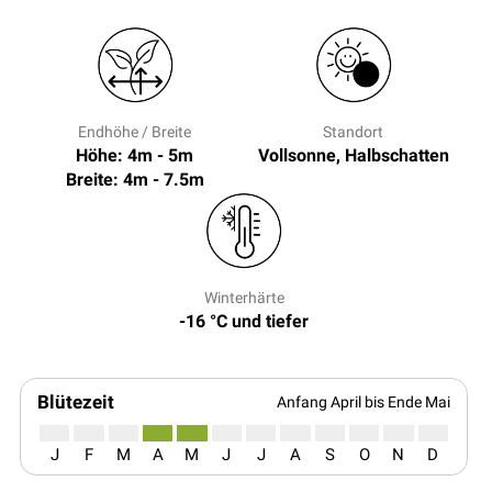
Endhöhe / Breite
Standort
Höhe: 4m - 5m
Vollsonne, Halbschatten
Breite: 4m - 7.5m
Winterhärte
-16 °C und tiefer
Blütezeit
Anfang April bis Ende Mai
J
F
M
A
M
J
J
A
S
O
N
D