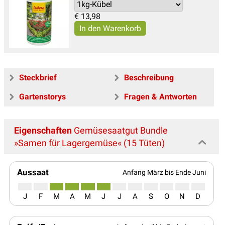
€
13,98
Steckbrief
Beschreibung
Gartenstorys
Fragen & Antworten
Eigenschaften
Gemüsesaatgut Bundle
»Samen für Lagergemüse« (15 Tüten)
Aussaat
Anfang März bis Ende Juni
J
F
M
A
M
J
J
A
S
O
N
D