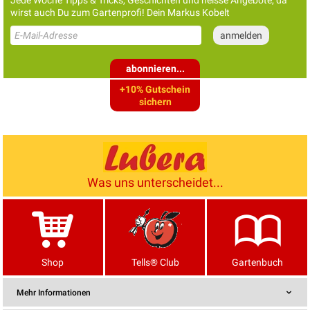
Jede Woche Tipps & Tricks, Geschichten und heisse Angebote, da
wirst auch Du zum Gartenprofi! Dein Markus Kobelt
abonnieren...
+10% Gutschein
sichern
Was uns unterscheidet...
Shop
Tells® Club
Gartenbuch
Mehr Informationen