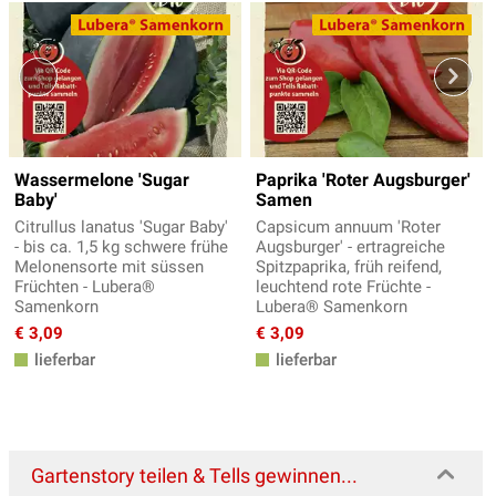
Wassermelone 'Sugar
Paprika 'Roter Augsburger'
Baby'
Samen
Citrullus lanatus 'Sugar Baby'
Capsicum annuum 'Roter
- bis ca. 1,5 kg schwere frühe
Augsburger' - ertragreiche
Melonensorte mit süssen
Spitzpaprika, früh reifend,
Früchten - Lubera®
leuchtend rote Früchte -
Samenkorn
Lubera® Samenkorn
€ 3,09
€ 3,09
lieferbar
lieferbar
Gartenstory teilen & Tells gewinnen...