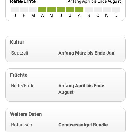
Reife/Ernte
Anfang April bis Ende August
J
F
M
A
M
J
J
A
S
O
N
D
Kultur
Saatzeit
Anfang März bis Ende Juni
Früchte
Reife/Ernte
Anfang April bis Ende
August
Weitere Daten
Botanisch
Gemüsesaatgut Bundle