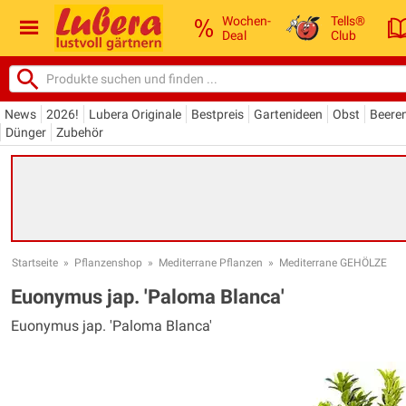
Wochen-
Tells®
Deal
Club
News
2026!
Lubera Originale
Bestpreis
Gartenideen
Obst
Beere
Dünger
Zubehör
Startseite
»
Pflanzenshop
»
Mediterrane Pflanzen
»
Mediterrane GEHÖLZE
Euonymus jap. 'Paloma Blanca'
Euonymus jap. 'Paloma Blanca'