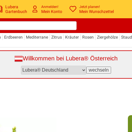
Lubera
Anmelden!
Jetzt planen!
Gartenbuch
Mein Konto
Mein Wunschzettel
n
Erdbeeren
Mediterrane
Zitrus
Kräuter
Rosen
Ziergehölze
Stau
Willkommen bei Lubera® Österreich