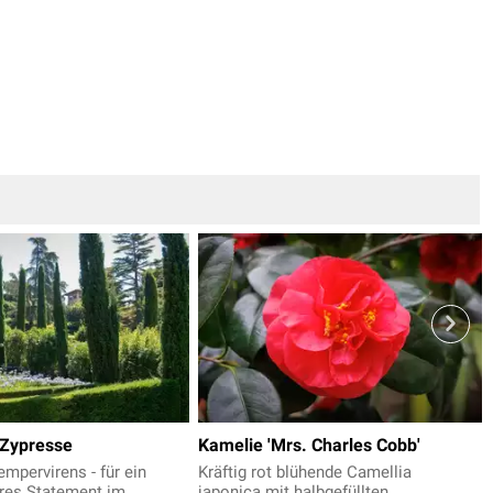
-Zypresse
Kamelie 'Mrs. Charles Cobb'
mpervirens - für ein
Kräftig rot blühende Camellia
res Statement im
japonica mit halbgefüllten,