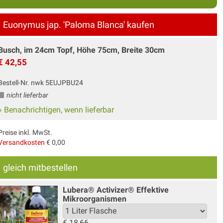
Euonymus jap. 'Paloma Blanca' kaufen
Busch, im 24cm Topf, Höhe 75cm, Breite 30cm
€ 42,55
Bestell-Nr. nwk 5EUJPBU24
nicht lieferbar
» Benachrichtigen, wenn lieferbar
Preise inkl. MwSt.
Versandkosten
€ 0,00
gleich mitbestellen
Lubera® Activizer® Effektive
Mikroorganismen
€
18,66