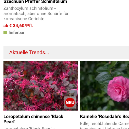
Szechuan Pfeffer Schinifolium
Zanthoxylum schinifolium -
aromatisch, aber ohne Schärfe für
koreanische Gerichte
ab € 34,60/Pfl.
lieferbar
Aktuelle Trends...
Loropetalum chinense 'Black
Kamelie 'Rosedale's Be
Pearl'
Edle, reichblühende Came
Loropetalum 'Black Pearl' -
japonica mit tiefrosa bis 