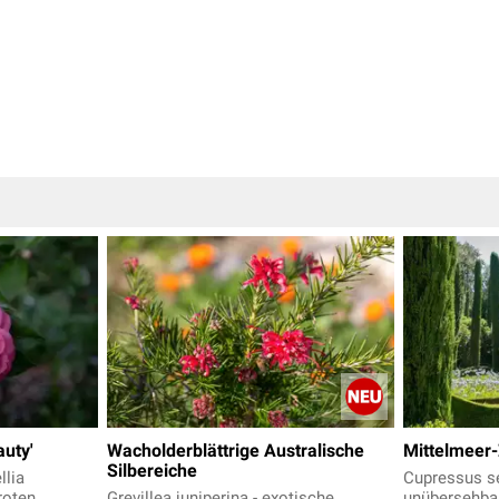
auty'
Wacholderblättrige Australische
Mittelmeer
Silbereiche
llia
Cupressus se
roten,
Grevillea juniperina - exotische
unübersehba