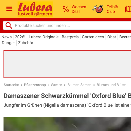
Wochen-
Tells®
Deal
Club
News
2026!
Lubera Originale
Bestpreis
Gartenideen
Obst
Beere
Dünger
Zubehör
Startseite
»
Pflanzenshop
»
Samen
»
Blumen Samen
»
Blumen und Blüten
Damaszener Schwarzkümmel 'Oxford Blue' 
Jungfer im Grünen (Nigella damascena) 'Oxford Blue' ist ein