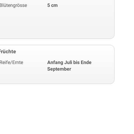
Blütengrösse
5 cm
Früchte
Reife/Ernte
Anfang Juli bis Ende
September