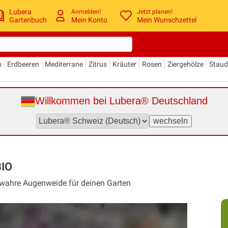
Lubera
Anmelden!
Jetzt planen!
Gartenbuch
Mein Konto
Mein Wunschzettel
n
Erdbeeren
Mediterrane
Zitrus
Kräuter
Rosen
Ziergehölze
Stau
Willkommen bei Lubera® Deutschland
BIO
e wahre Augenweide für deinen Garten