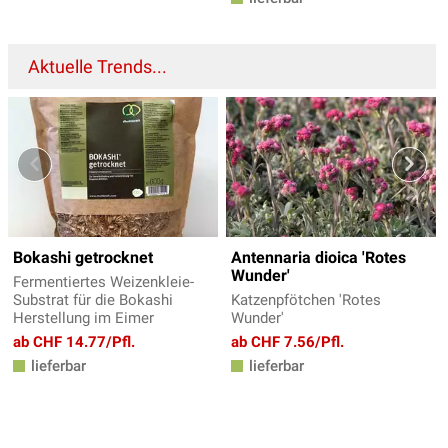
Aktuelle Trends...
Bokashi getrocknet
Antennaria dioica 'Rotes
Wunder'
Fermentiertes Weizenkleie-
Substrat für die Bokashi
Katzenpfötchen 'Rotes
Herstellung im Eimer
Wunder'
ab CHF 14.77/Pfl.
ab CHF 7.56/Pfl.
lieferbar
lieferbar