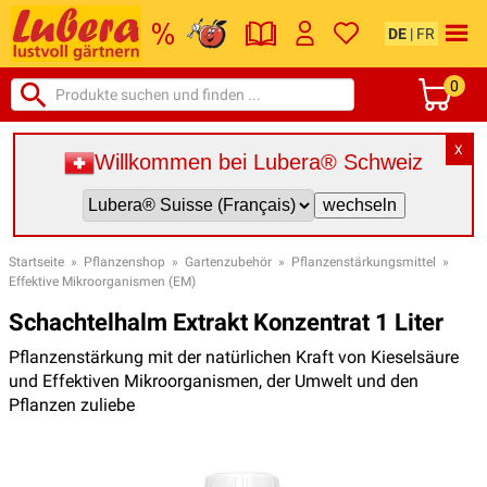
DE
|
FR
0
X
Willkommen bei Lubera® Schweiz
Startseite
»
Pflanzenshop
»
Gartenzubehör
»
Pflanzenstärkungsmittel
»
Effektive Mikroorganismen (EM)
Schachtelhalm Extrakt Konzentrat 1 Liter
Pflanzenstärkung mit der natürlichen Kraft von Kieselsäure
und Effektiven Mikroorganismen, der Umwelt und den
Pflanzen zuliebe