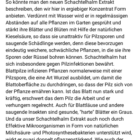
So könnte man den neuen Schachtelhalm Extrakt
beschreiben, den wir hier in ergiebiger Konzentrat Form
anbieten. Verdünnt mit Wasser wird er in regelmässigen
Abständen auf alle Pflanzen im Garten gesprüht und
stärkt ihre Blätter und Blüten mit Hilfe der natürlichen
Kieselsäure, so dass sie unattraktiv für Pilzsporen und
saugende Schädlinge werden, denn diese bevorzugen
eindeutig weichere, schwächliche Pflanzen, in die sie ihre
Sporen oder Rüssel bohren können. Schachtelhalm hat
sich insbesondere gegen Pilzinfektionen bewährt.
Blattpilze infizieren Pflanzen normalerweise mit einer
Pilzspore, die eine Art Wurzel ausbildet, um damit die
Blattoberfläche zu durchdringen, so dass der Pilz sich von
der Pflanze ernähren kann. Ist das Blatt nun stark und
kräftig, erschwert das dem Pilz die Arbeit und er
verhungern regelrecht. Auch für Blattläuse und andere
saugende Insekten sind gesunde, "harte" Blätter ein Graus.
Und da unser Schachtelhalm Extrakt auch noch durch
Effektive Mikroorganismen in Form von natürlichen
Milchsäure- und Photosynthesebakterien unterstützt wird,
wirkt er quasi doppelt pflanzenstärkend. Wie auch der