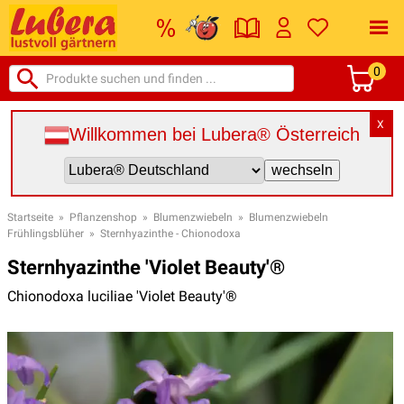
0
X
Willkommen bei Lubera® Österreich
Startseite
»
Pflanzenshop
»
Blumenzwiebeln
»
Blumenzwiebeln
Frühlingsblüher
»
Sternhyazinthe - Chionodoxa
Sternhyazinthe 'Violet Beauty'®
Chionodoxa luciliae 'Violet Beauty'®