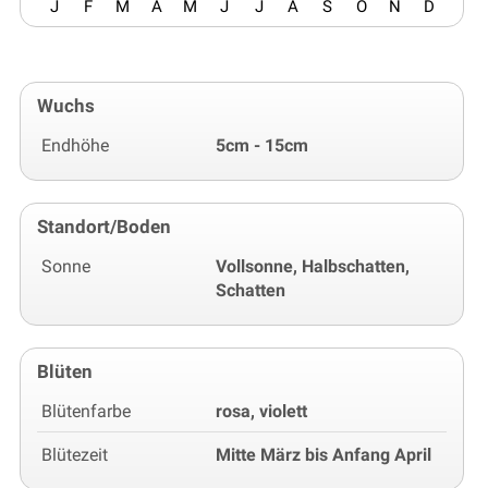
J
F
M
A
M
J
J
A
S
O
N
D
Wuchs
Endhöhe
5cm - 15cm
Standort/Boden
Sonne
Vollsonne, Halbschatten,
Schatten
Blüten
Blütenfarbe
rosa, violett
Blütezeit
Mitte März bis Anfang April