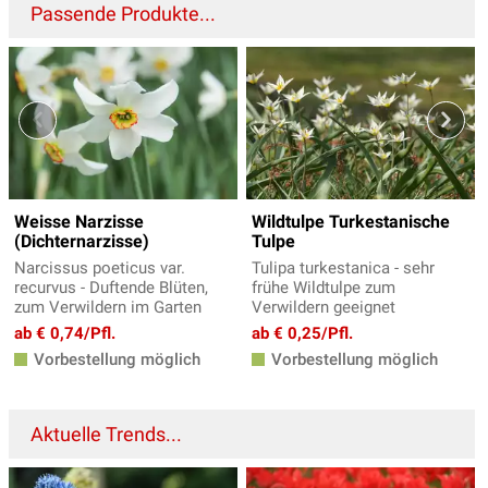
Passende Produkte...
Weisse Narzisse
Wildtulpe Turkestanische
(Dichternarzisse)
Tulpe
Narcissus poeticus var.
Tulipa turkestanica - sehr
recurvus - Duftende Blüten,
frühe Wildtulpe zum
zum Verwildern im Garten
Verwildern geeignet
ab € 0,74/Pfl.
ab € 0,25/Pfl.
Vorbestellung möglich
Vorbestellung möglich
Aktuelle Trends...