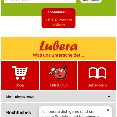
abonnieren...
+10% Gutschein
sichern
Was uns unterscheidet...
Shop
Tells® Club
Gartenbuch
Mehr Informationen
Rechtliches