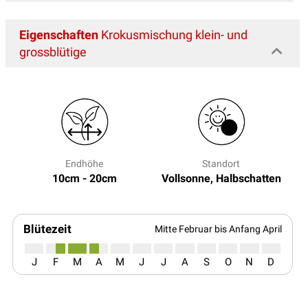
Eigenschaften
Krokusmischung klein- und
grossblütige
Endhöhe
Standort
10cm - 20cm
Vollsonne, Halbschatten
Blütezeit
Mitte Februar bis Anfang April
J
F
M
A
M
J
J
A
S
O
N
D