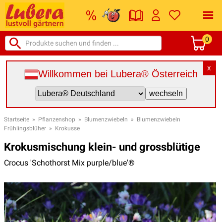
0
X
Willkommen bei Lubera® Österreich
Startseite
»
Pflanzenshop
»
Blumenzwiebeln
»
Blumenzwiebeln
Frühlingsblüher
»
Krokusse
Krokusmischung klein- und grossblütige
Crocus 'Schothorst Mix purple/blue'®