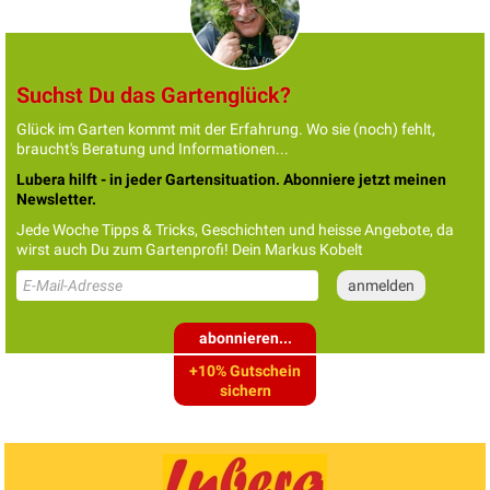
Suchst Du das Gartenglück?
Glück im Garten kommt mit der Erfahrung. Wo sie (noch) fehlt,
braucht's Beratung und Informationen...
Lubera hilft - in jeder Gartensituation. Abonniere jetzt meinen
Newsletter.
Jede Woche Tipps & Tricks, Geschichten und heisse Angebote, da
wirst auch Du zum Gartenprofi! Dein Markus Kobelt
abonnieren...
+10% Gutschein
sichern