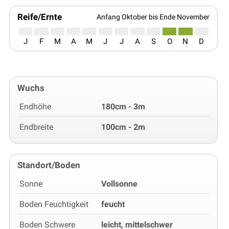
Reife/Ernte
Anfang Oktober bis Ende November
J
F
M
A
M
J
J
A
S
O
N
D
Wuchs
Endhöhe
180cm - 3m
Endbreite
100cm - 2m
Standort/Boden
Sonne
Vollsonne
Boden Feuchtigkeit
feucht
Boden Schwere
leicht, mittelschwer