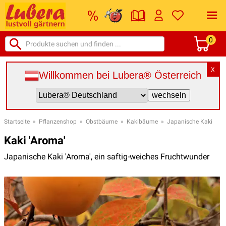
0
X
Willkommen bei Lubera® Österreich
Startseite
»
Pflanzenshop
»
Obstbäume
»
Kakibäume
»
Japanische Kaki
Kaki 'Aroma'
Japanische Kaki 'Aroma', ein saftig-weiches Fruchtwunder