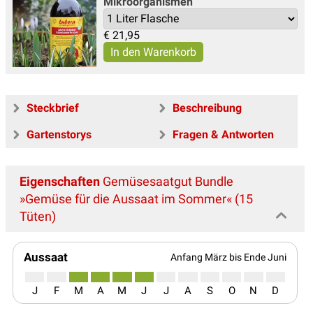
Mikroorganismen
€
21,95
Steckbrief
Beschreibung
Gartenstorys
Fragen & Antworten
Eigenschaften
Gemüsesaatgut Bundle
»Gemüse für die Aussaat im Sommer« (15
Tüten)
Aussaat
Anfang März bis Ende Juni
J
F
M
A
M
J
J
A
S
O
N
D