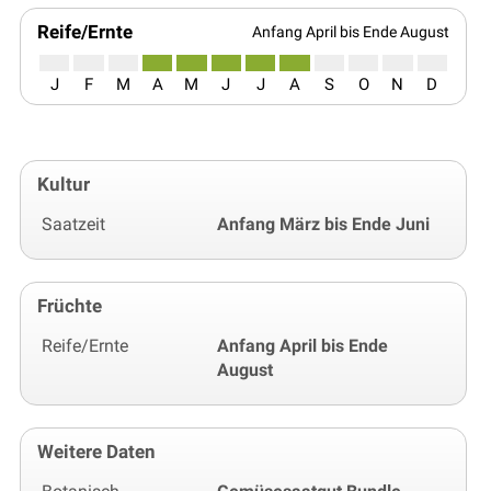
Reife/Ernte
Anfang April bis Ende August
J
F
M
A
M
J
J
A
S
O
N
D
Kultur
Saatzeit
Anfang März bis Ende Juni
Früchte
Reife/Ernte
Anfang April bis Ende
August
Weitere Daten