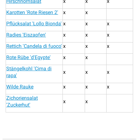
Hirschhornsalat
x
x
x
Karotten 'Rote Riesen 2'
x
x
Pflücksalat 'Lollo Bionda'
x
x
x
Radies 'Eiszapfen'
x
x
x
Rettich 'Candela di fuoco'
x
x
x
Rote Rübe 'd'Egypte'
x
x
Stängelkohl 'Cima di
x
x
x
rapa'
Wilde Rauke
x
x
x
Zichoriensalat
x
x
'Zuckerhut'