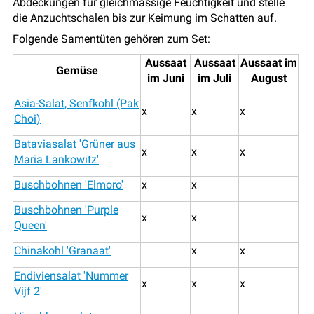
Abdeckungen für gleichmässige Feuchtigkeit und stelle
die Anzuchtschalen bis zur Keimung im Schatten auf.
Folgende Samentüten gehören zum Set:
Aussaat
Aussaat
Aussaat im
Gemüse
im Juni
im Juli
August
Asia-Salat, Senfkohl (Pak
x
x
x
Choi)
Bataviasalat 'Grüner aus
x
x
x
Maria Lankowitz'
Buschbohnen 'Elmoro'
x
x
Buschbohnen 'Purple
x
x
Queen'
Chinakohl 'Granaat'
x
x
Endiviensalat 'Nummer
x
x
x
Vijf 2'