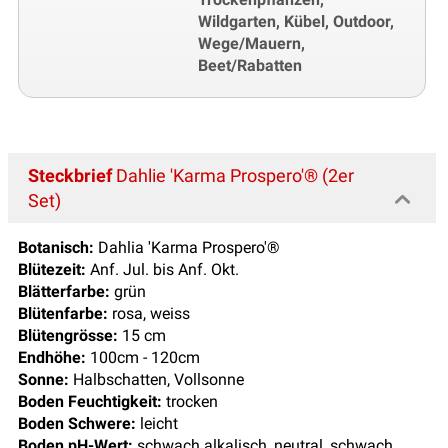
Wildgarten, Kübel, Outdoor,
Wege/Mauern,
Beet/Rabatten
Steckbrief
Dahlie 'Karma Prospero'® (2er
Set)
Botanisch:
Dahlia 'Karma Prospero'®
Blütezeit:
Anf. Jul. bis Anf. Okt.
Blätterfarbe:
grün
Blütenfarbe:
rosa, weiss
Blütengrösse:
15 cm
Endhöhe:
100cm - 120cm
Sonne:
Halbschatten, Vollsonne
Boden Feuchtigkeit:
trocken
Boden Schwere:
leicht
Boden pH-Wert:
schwach alkalisch, neutral, schwach