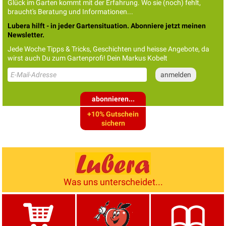
Glück im Garten kommt mit der Erfahrung. Wo sie (noch) fehlt,
braucht's Beratung und Informationen...
Lubera hilft - in jeder Gartensituation. Abonniere jetzt meinen
Newsletter.
Jede Woche Tipps & Tricks, Geschichten und heisse Angebote, da
wirst auch Du zum Gartenprofi! Dein Markus Kobelt
abonnieren...
+10% Gutschein
sichern
Was uns unterscheidet...