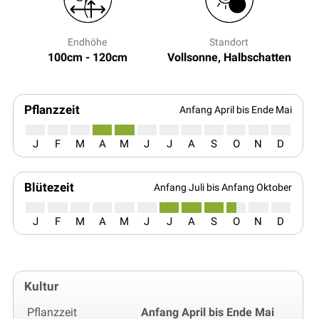
Endhöhe
Standort
100cm - 120cm
Vollsonne, Halbschatten
Pflanzzeit
Anfang April bis Ende Mai
J
F
M
A
M
J
J
A
S
O
N
D
Blütezeit
Anfang Juli bis Anfang Oktober
J
F
M
A
M
J
J
A
S
O
N
D
Kultur
Pflanzzeit
Anfang April bis Ende Mai