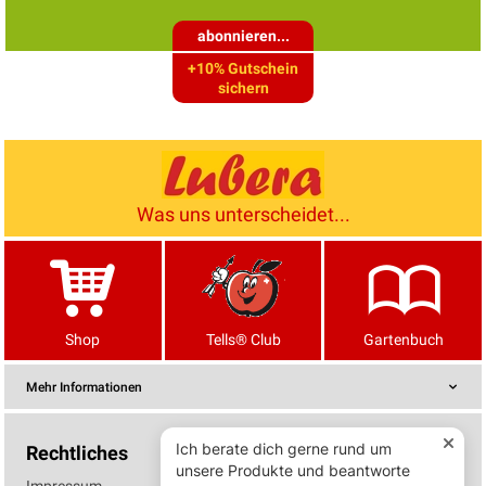
abonnieren...
+10% Gutschein
sichern
Was uns unterscheidet...
Shop
Tells® Club
Gartenbuch
Mehr Informationen
Rechtliches