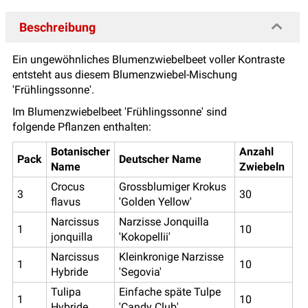
Beschreibung
Ein ungewöhnliches Blumenzwiebelbeet voller Kontraste
entsteht aus diesem Blumenzwiebel-Mischung
'Frühlingssonne'.
Im Blumenzwiebelbeet 'Frühlingssonne' sind
folgende Pflanzen enthalten:
Botanischer
Anzahl
Pack
Deutscher Name
Name
Zwiebeln
Crocus
Grossblumiger Krokus
3
30
flavus
'Golden Yellow'
Narcissus
Narzisse Jonquilla
1
10
jonquilla
'Kokopellii'
Narcissus
Kleinkronige Narzisse
1
10
Hybride
'Segovia'
Tulipa
Einfache späte Tulpe
1
10
Hybride
'Candy Club'