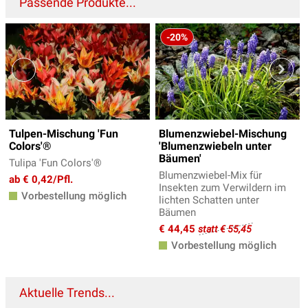
Passende Produkte...
-20%
Tulpen-Mischung 'Fun
Blumenzwiebel-Mischung
Colors'®
'Blumenzwiebeln unter
Bäumen'
Tulipa 'Fun Colors'®
Blumenzwiebel-Mix für
ab € 0,42/Pfl.
Insekten zum Verwildern im
Vorbestellung möglich
lichten Schatten unter
Bäumen
€ 44,45
statt € 55,45
Vorbestellung möglich
Aktuelle Trends...