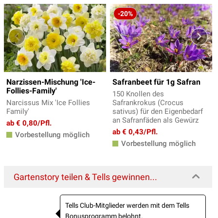
-20%
Narzissen-Mischung 'Ice-
Safranbeet für 1g Safran
Follies-Family'
150 Knollen des
Narcissus Mix 'Ice Follies
Safrankrokus (Crocus
Family'
sativus) für den Eigenbedarf
an Safranfäden als Gewürz
ab € 0,80/Pfl.
ab € 0,43/Pfl.
Vorbestellung möglich
Vorbestellung möglich
Gartenstory teilen & Tells gewinnen...
Tells Club-Mitglieder werden mit dem Tells
Bonusprogramm belohnt.