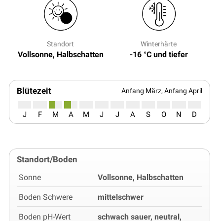
Standort
Winterhärte
Vollsonne, Halbschatten
-16 °C und tiefer
Blütezeit
Anfang März, Anfang April
J
F
M
A
M
J
J
A
S
O
N
D
Standort/Boden
Sonne
Vollsonne, Halbschatten
Boden Schwere
mittelschwer
Boden pH-Wert
schwach sauer, neutral,