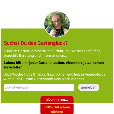
Suchst Du das Gartenglück?
Glück im Garten kommt mit der Erfahrung. Wo sie (noch) fehlt,
braucht's Beratung und Informationen...
Lubera hilft - in jeder Gartensituation. Abonniere jetzt meinen
Newsletter.
Jede Woche Tipps & Tricks, Geschichten und heisse Angebote, da
wirst auch Du zum Gartenprofi! Dein Markus Kobelt
abonnieren...
+10% Gutschein
sichern