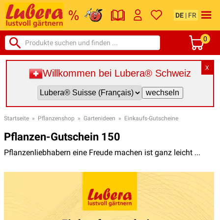
DE
|
FR
0
X
Willkommen bei Lubera® Schweiz
Startseite
»
Pflanzenshop
»
Gartenideen
»
Einkaufs-Gutscheine
Pflanzen-Gutschein 150
Pflanzenliebhabern eine Freude machen ist ganz leicht ...