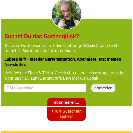
Suchst Du das Gartenglück?
Glück im Garten kommt mit der Erfahrung. Wo sie (noch) fehlt,
braucht's Beratung und Informationen...
Lubera hilft - in jeder Gartensituation. Abonniere jetzt meinen
Newsletter.
Jede Woche Tipps & Tricks, Geschichten und heisse Angebote, da
wirst auch Du zum Gartenprofi! Dein Markus Kobelt
abonnieren...
+10% Gutschein
sichern