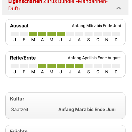
Eigenschaften
Zitrus Bundle »Mandarinen-
Duft«
Aussaat
Anfang März bis Ende Juni
J
F
M
A
M
J
J
A
S
O
N
D
Reife/Ernte
Anfang April bis Ende August
J
F
M
A
M
J
J
A
S
O
N
D
Kultur
Saatzeit
Anfang März bis Ende Juni
Früchte