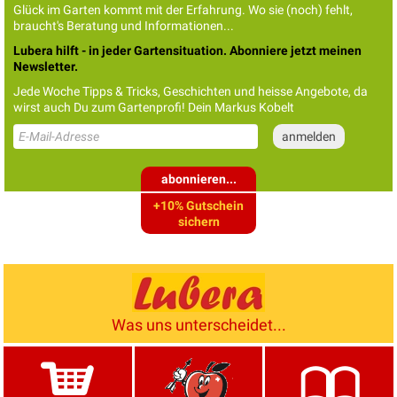
Glück im Garten kommt mit der Erfahrung. Wo sie (noch) fehlt,
braucht's Beratung und Informationen...
Lubera hilft - in jeder Gartensituation. Abonniere jetzt meinen
Newsletter.
Jede Woche Tipps & Tricks, Geschichten und heisse Angebote, da
wirst auch Du zum Gartenprofi! Dein Markus Kobelt
abonnieren...
+10% Gutschein
sichern
Was uns unterscheidet...