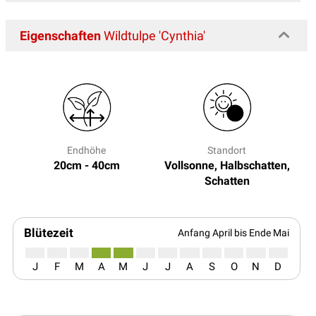
Eigenschaften
Wildtulpe 'Cynthia'
Endhöhe
Standort
20cm - 40cm
Vollsonne, Halbschatten,
Schatten
Blütezeit
Anfang April bis Ende Mai
J
F
M
A
M
J
J
A
S
O
N
D