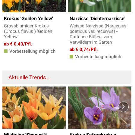
Krokus 'Golden Yellow'
Narzisse 'Dichternarzisse'
Grossblumiger Krokus
Weisse Narzisse (Narcissus
(Crocus flavus ) 'Golden
poeticus var. recurvus) -
Yellow'
Duftende Blüten, zum
Verwildern im Garten
ab € 0,40/Pfl.
ab € 0,74/Pfl.
Vorbestellung möglich
Vorbestellung möglich
Aktuelle Trends...
Wildtulpe 'Shogun'®
Krokus Safrankrokus