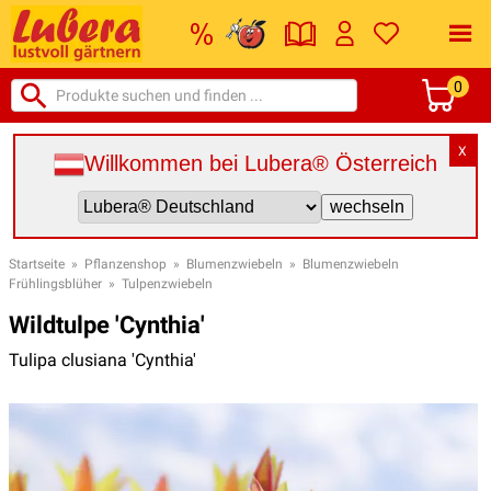
0
X
Willkommen bei Lubera® Österreich
Startseite
»
Pflanzenshop
»
Blumenzwiebeln
»
Blumenzwiebeln
Frühlingsblüher
»
Tulpenzwiebeln
Wildtulpe 'Cynthia'
Tulipa clusiana 'Cynthia'