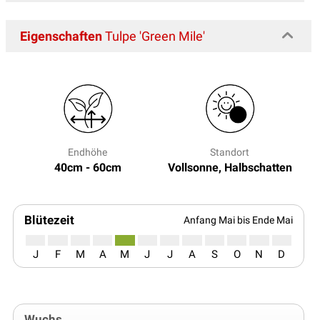
Eigenschaften
Tulpe 'Green Mile'
Endhöhe
Standort
40cm - 60cm
Vollsonne, Halbschatten
Blütezeit
Anfang Mai bis Ende Mai
J
F
M
A
M
J
J
A
S
O
N
D
Wuchs