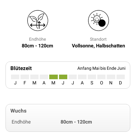
Endhöhe
Standort
80cm - 120cm
Vollsonne, Halbschatten
Blütezeit
Anfang Mai bis Ende Juni
J
F
M
A
M
J
J
A
S
O
N
D
Wuchs
Endhöhe
80cm - 120cm