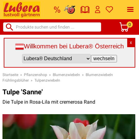
0
X
Willkommen bei Lubera® Österreich
Startseite
»
Pflanzenshop
»
Blumenzwiebeln
»
Blumenzwiebeln
Frühlingsblüher
»
Tulpenzwiebeln
Tulpe 'Sanne'
Die Tulpe in Rosa-Lila mit cremerosa Rand