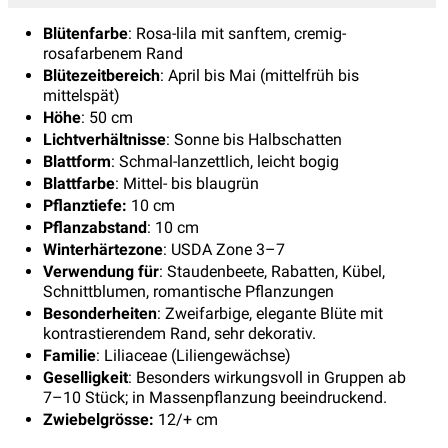
Blütenfarbe
: Rosa-lila mit sanftem, cremig-
rosafarbenem Rand
Blütezeitbereich
: April bis Mai (mittelfrüh bis
mittelspät)
Höhe
: 50 cm
Lichtverhältnisse
: Sonne bis Halbschatten
Blattform
: Schmal-lanzettlich, leicht bogig
Blattfarbe
: Mittel- bis blaugrün
Pflanztiefe:
10 cm
Pflanzabstand
: 10 cm
Winterhärtezone
: USDA Zone 3–7
Verwendung für
: Staudenbeete, Rabatten, Kübel,
Schnittblumen, romantische Pflanzungen
Besonderheiten
: Zweifarbige, elegante Blüte mit
kontrastierendem Rand, sehr dekorativ.
Familie
: Liliaceae (Liliengewächse)
Geselligkeit
: Besonders wirkungsvoll in Gruppen ab
7–10 Stück; in Massenpflanzung beeindruckend.
Zwiebelgrösse:
12/+ cm