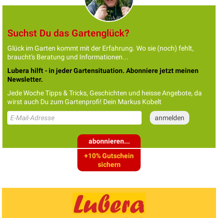
Suchst Du das Gartenglück?
Glück im Garten kommt mit der Erfahrung. Wo sie (noch) fehlt,
braucht's Beratung und Informationen...
Lubera hilft - in jeder Gartensituation. Abonniere jetzt meinen
Newsletter.
Jede Woche Tipps & Tricks, Geschichten und heisse Angebote, da
wirst auch Du zum Gartenprofi! Dein Markus Kobelt
abonnieren...
+10% Gutschein
sichern