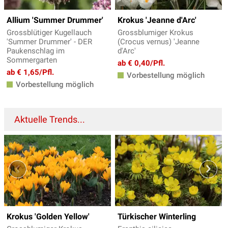
Allium 'Summer Drummer'
Krokus 'Jeanne d'Arc'
Grossblütiger Kugellauch
Grossblumiger Krokus
'Summer Drummer' - DER
(Crocus vernus) 'Jeanne
Paukenschlag im
d'Arc'
Sommergarten
ab € 0,40/Pfl.
ab € 1,65/Pfl.
Vorbestellung möglich
Vorbestellung möglich
Aktuelle Trends...
Krokus 'Golden Yellow'
Türkischer Winterling