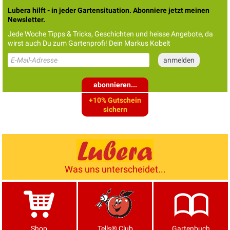
Lubera hilft - in jeder Gartensituation. Abonniere jetzt meinen
Newsletter.
Jede Woche Tipps & Tricks, Geschichten und heisse Angebote, da
wirst auch Du zum Gartenprofi! Dein Markus Kobelt
abonnieren...
+10% Gutschein
sichern
Was uns unterscheidet...
Shop
Tells® Club
Gartenbuch