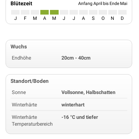
Blütezeit
Anfang April bis Ende Mai
J
F
M
A
M
J
J
A
S
O
N
D
Wuchs
Endhöhe
20cm - 40cm
Standort/Boden
Sonne
Vollsonne, Halbschatten
Winterhärte
winterhart
Winterhärte
-16 °C und tiefer
Temperaturbereich