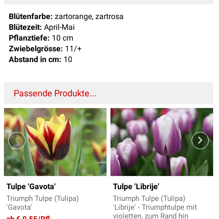
Blütenfarbe:
zartorange, zartrosa
Blütezeit:
April-Mai
Pflanztiefe:
10 cm
Zwiebelgrösse:
11/+
Abstand in cm:
10
Passende Produkte...
Tulpe 'Gavota'
Tulpe 'Librije'
Triumph Tulpe (Tulipa)
Triumph Tulpe (Tulipa)
'Gavota'
'Librije' - Triumphtulpe mit
violetten, zum Rand hin
ab € 0,55/Pfl.