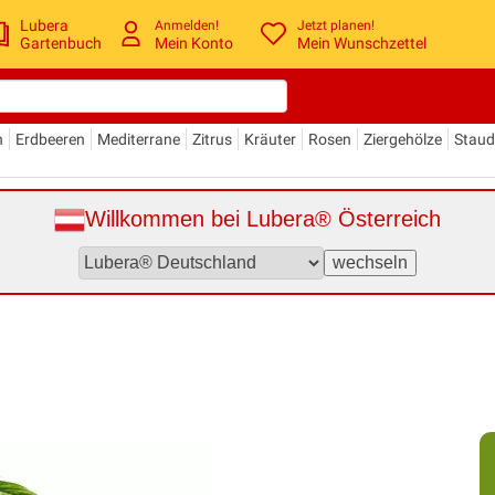
Lubera
Anmelden!
Jetzt planen!
Gartenbuch
Mein Konto
Mein Wunschzettel
n
Erdbeeren
Mediterrane
Zitrus
Kräuter
Rosen
Ziergehölze
Stau
Willkommen bei Lubera® Österreich