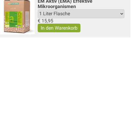
EM Aktiv (EMA) Effektive
Mikroorganismen
€
15,95