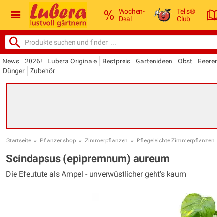
Wochen-
Tells®
Deal
Club
News
2026!
Lubera Originale
Bestpreis
Gartenideen
Obst
Beere
Dünger
Zubehör
Startseite
»
Pflanzenshop
»
Zimmerpflanzen
»
Pflegeleichte Zimmerpflanzen
Scindapsus (epipremnum) aureum
Die Efeutute als Ampel - unverwüstlicher geht's kaum