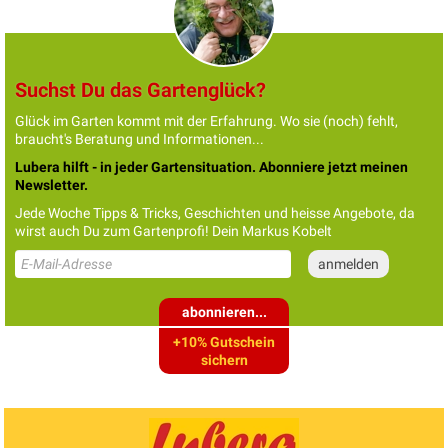
Suchst Du das Gartenglück?
Glück im Garten kommt mit der Erfahrung. Wo sie (noch) fehlt,
braucht's Beratung und Informationen...
Lubera hilft - in jeder Gartensituation. Abonniere jetzt meinen
Newsletter.
Jede Woche Tipps & Tricks, Geschichten und heisse Angebote, da
wirst auch Du zum Gartenprofi! Dein Markus Kobelt
abonnieren...
+10% Gutschein
sichern