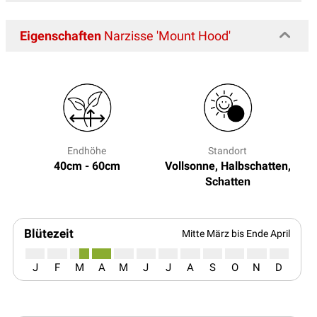
Eigenschaften
Narzisse 'Mount Hood'
Endhöhe
Standort
40cm - 60cm
Vollsonne, Halbschatten,
Schatten
Blütezeit
Mitte März bis Ende April
J
F
M
A
M
J
J
A
S
O
N
D