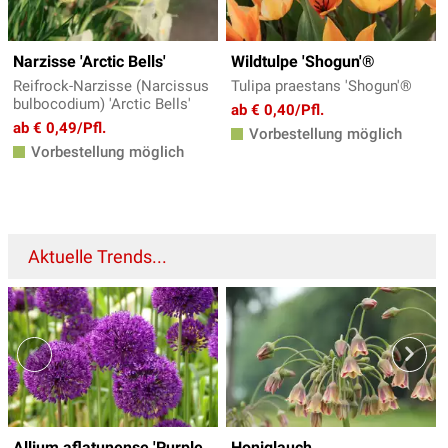
Narzisse 'Arctic Bells'
Wildtulpe 'Shogun'®
Reifrock-Narzisse (Narcissus
Tulipa praestans 'Shogun'®
bulbocodium) 'Arctic Bells'
ab € 0,40/Pfl.
ab € 0,49/Pfl.
Vorbestellung möglich
Vorbestellung möglich
Aktuelle Trends...
Allium aflatunense 'Purple
Honiglauch