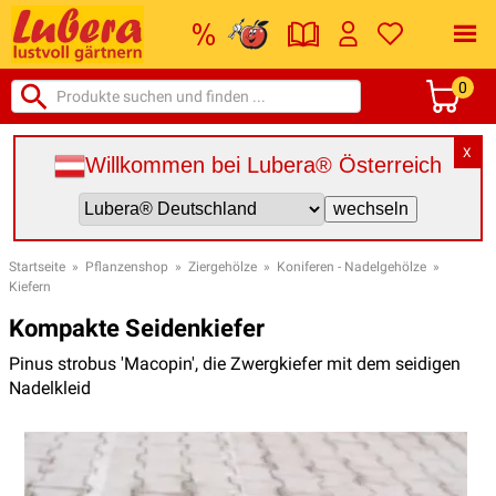
0
X
Willkommen bei Lubera® Österreich
Startseite
»
Pflanzenshop
»
Ziergehölze
»
Koniferen - Nadelgehölze
»
Kiefern
Kompakte Seidenkiefer
Pinus strobus 'Macopin', die Zwergkiefer mit dem seidigen
Nadelkleid