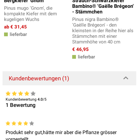
Bergkiefer 'Gnom'
Strauch-Schwarzkiefer
Bambino® 'Gaëlle Brégeon'
Pinus mugo 'Gnom', die
- Stämmchen
kompakte Kiefer mit dem
kugeligen Wuchs
Pinus nigra Bambino®
'Gaëlle Brégeon' - den
ab € 31,45
kleinsten in der Reihe hier als
lieferbar
Stämmchen mit einer
Stammhöhe von 40 cm
€ 46,95
lieferbar
Kundenbewertungen (1)
Kundenbewertung
4.0
/5
1
Bewertung
Produkt sehr gut,hätte mir aber die Pflanze grösser
vorgestellt