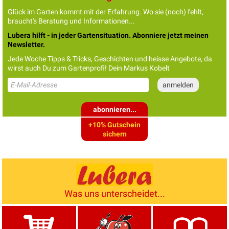
Glück im Garten kommt mit der Erfahrung. Wo sie (noch) fehlt,
braucht's Beratung und Informationen...
Lubera hilft - in jeder Gartensituation. Abonniere jetzt meinen
Newsletter.
Jede Woche Tipps & Tricks, Geschichten und heisse Angebote, da
wirst auch Du zum Gartenprofi! Dein Markus Kobelt
abonnieren...
+10% Gutschein
sichern
Was uns unterscheidet...