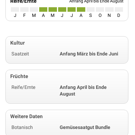
Reife/Ernte
Anfang April bis Ende August
J
F
M
A
M
J
J
A
S
O
N
D
Kultur
Saatzeit
Anfang März bis Ende Juni
Früchte
Reife/Ernte
Anfang April bis Ende
August
Weitere Daten
Botanisch
Gemüsesaatgut Bundle