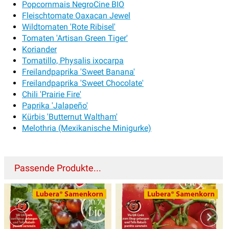
Popcornmais NegroCine BIO
Fleischtomate Oaxacan Jewel
Wildtomaten 'Rote Ribisel'
Tomaten 'Artisan Green Tiger'
Koriander
Tomatillo, Physalis ixocarpa
Freilandpaprika 'Sweet Banana'
Freilandpaprika 'Sweet Chocolate'
Chili 'Prairie Fire'
Paprika 'Jalapeño'
Kürbis 'Butternut Waltham'
Melothria (Mexikanische Minigurke)
Passende Produkte...