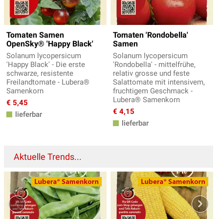
Tomaten Samen
Tomaten 'Rondobella'
OpenSky® 'Happy Black'
Samen
Solanum lycopersicum
Solanum lycopersicum
'Happy Black' - Die erste
'Rondobella' - mittelfrühe,
schwarze, resistente
relativ grosse und feste
Freilandtomate - Lubera®
Salattomate mit intensivem,
Samenkorn
fruchtigem Geschmack -
Lubera® Samenkorn
€ 5,45
€ 4,15
lieferbar
lieferbar
Aktuelle Trends...