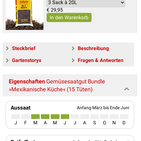
€
29,95
Steckbrief
Beschreibung
Gartenstorys
Fragen & Antworten
Eigenschaften
Gemüsesaatgut Bundle
»Mexikanische Küche« (15 Tüten)
Aussaat
Anfang März bis Ende Juni
J
F
M
A
M
J
J
A
S
O
N
D