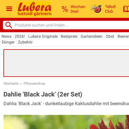
Wochen-
Tells®
Deal
Club
News
2026!
Lubera Originale
Bestpreis
Gartenideen
Obst
Beere
Dünger
Zubehör
Startseite
»
Pflanzenshop
Dahlie 'Black Jack' (2er Set)
Dahlia 'Black Jack' - dunkellaubige Kaktusdahlie mit beeindr