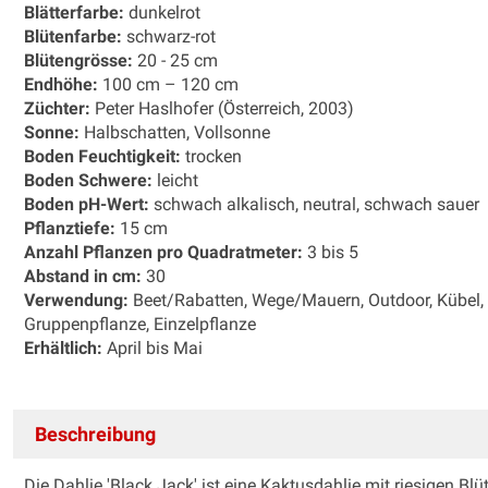
Blätterfarbe:
dunkelrot
Blütenfarbe:
schwarz-rot
Blütengrösse:
20 - 25 cm
Endhöhe:
100 cm – 120 cm
Züchter:
Peter Haslhofer (Österreich, 2003)
Sonne:
Halbschatten, Vollsonne
Boden Feuchtigkeit:
trocken
Boden Schwere:
leicht
Boden pH-Wert:
schwach alkalisch, neutral, schwach sauer
Pflanztiefe:
15 cm
Anzahl Pflanzen pro Quadratmeter:
3 bis 5
Abstand in cm:
30
Verwendung:
Beet/Rabatten, Wege/Mauern, Outdoor, Kübel, 
Gruppenpflanze, Einzelpflanze
Erhältlich:
April bis Mai
Beschreibung
Die Dahlie 'Black Jack' ist eine Kaktusdahlie mit riesigen 