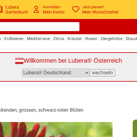
Lubera
Anmelden!
Jetzt planen!
Gartenbuch
Mein Konto
Mein Wunschzettel
n
Erdbeeren
Mediterrane
Zitrus
Kräuter
Rosen
Ziergehölze
Stau
Willkommen bei Lubera® Österreich
uckenden, grossen, schwarz-roten Blüten