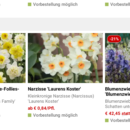
h
Vorbestellung möglich
Vorbestel
-21%
-Follies-
Narzisse 'Laurens Koster'
Blumenzwie
'Blumenzwie
Kleinkronige Narzisse (Narcissus)
s Family'
'Laurens Koster'
Blumenzwiebe
Schatten un
ab € 0,84/Pfl.
€ 42,45
stat
h
Vorbestellung möglich
Vorbestel