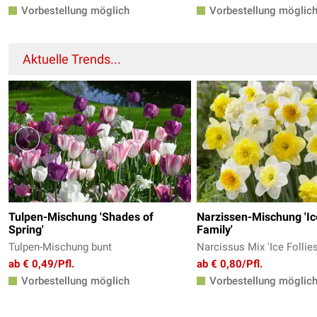
Vorbestellung möglich
Vorbestellung möglic
Aktuelle Trends...
Tulpen-Mischung 'Shades of
Narzissen-Mischung 'Ice
Spring'
Family'
Tulpen-Mischung bunt
Narcissus Mix 'Ice Follie
ab € 0,49/Pfl.
ab € 0,80/Pfl.
Vorbestellung möglich
Vorbestellung möglic