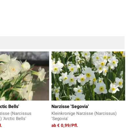
ctic Bells'
Narzisse 'Segovia'
zisse (Narcissus
Kleinkronige Narzisse (Narcissus)
'Arctic Bells'
'Segovia'
l.
ab € 0,99/Pfl.