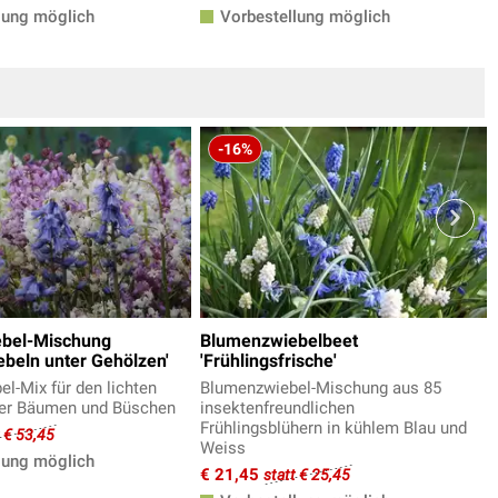
lung möglich
Vorbestellung möglich
-16%
bel-Mischung
Blumenzwiebelbeet
beln unter Gehölzen'
'Frühlingsfrische'
l-Mix für den lichten
Blumenzwiebel-Mischung aus 85
ter Bäumen und Büschen
insektenfreundlichen
Frühlingsblühern in kühlem Blau und
t € 53,45
Weiss
lung möglich
€ 21,45
statt € 25,45