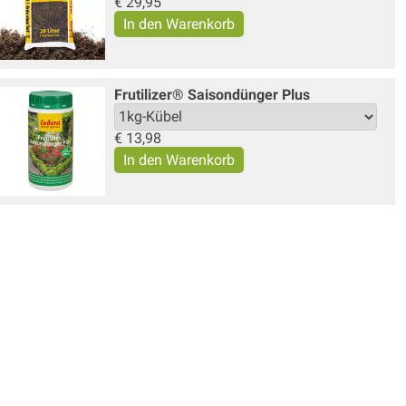
€
29,95
Frutilizer® Saisondünger Plus
€
13,98