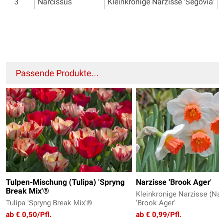
3
Narcissus
Kleinkronige Narzisse 'Segovia'
Passende Produkte...
Tulpen-Mischung (Tulipa) 'Spryng
Narzisse 'Brook Ager'
Break Mix'®
Kleinkronige Narzisse (N
Tulipa 'Spryng Break Mix'®
'Brook Ager'
ab € 0,50/Pfl.
ab € 0,99/Pfl.