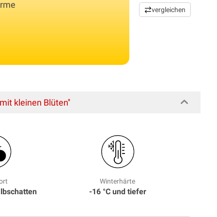
arme
vergleichen
t kleinen Blüten''
ort
Winterhärte
albschatten
-16 °C und tiefer