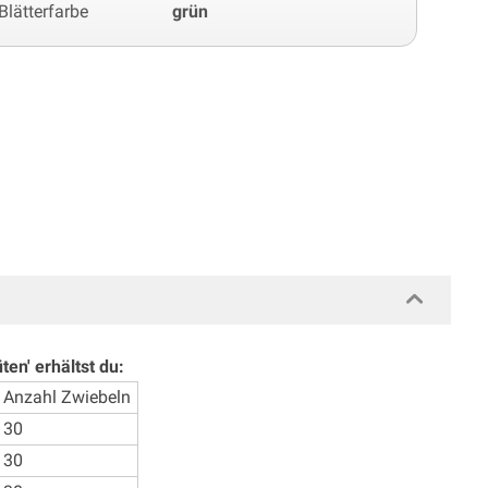
Blätterfarbe
grün
en' erhältst du:
Anzahl Zwiebeln
30
30