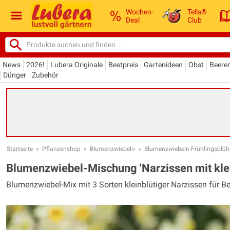
Wochen-
Tells®
Deal
Club
News
2026!
Lubera Originale
Bestpreis
Gartenideen
Obst
Beere
Dünger
Zubehör
Startseite
»
Pflanzenshop
»
Blumenzwiebeln
»
Blumenzwiebeln Frühlingsblüh
Blumenzwiebel-Mischung 'Narzissen mit klei
Blumenzwiebel-Mix mit 3 Sorten kleinblütiger Narzissen für B