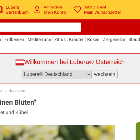
Lubera
Anmelden!
Jetzt planen!
Gartenbuch
Mein Konto
Mein Wunschzettel
n
Erdbeeren
Mediterrane
Zitrus
Kräuter
Rosen
Ziergehölze
Stau
Willkommen bei Lubera® Österreich
er
»
Narzissen
nen Blüten''
eet und Kübel