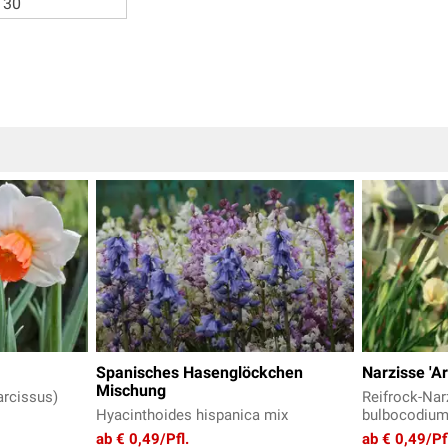
30
Spanisches Hasenglöckchen
Narzisse 'Ar
Mischung
arcissus)
Reifrock-Nar
Hyacinthoides hispanica mix
bulbocodium) 
ab € 0,49/Pfl.
ab € 0,49/Pf