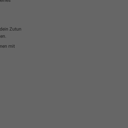
deines
 dein Zutun
ten.
mmen mit