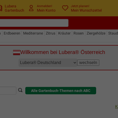
Lubera
Anmelden!
Jetzt planen!
Gartenbuch
Mein Konto
Mein Wunschzettel
n
Erdbeeren
Mediterrane
Zitrus
Kräuter
Rosen
Ziergehölze
Stau
Willkommen bei Lubera® Österreich
Alle Gartenbuch-Themen nach ABC
K