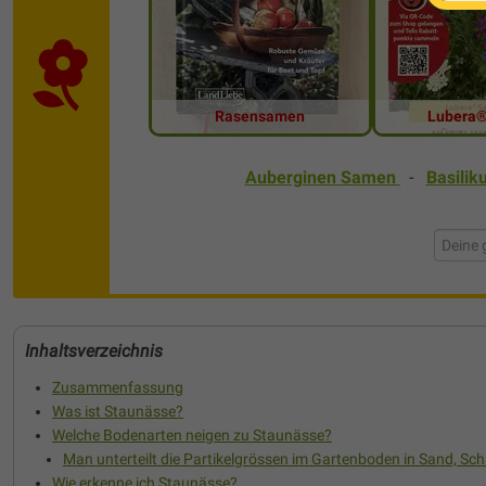
Rasensamen
Lubera
Auberginen Samen
-
Basili
Inhaltsverzeichnis
Zusammenfassung
Was ist Staunässe?
Welche Bodenarten neigen zu Staunässe?
Man unterteilt die Partikelgrössen im Gartenboden in Sand, Sch
Wie erkenne ich Staunässe?