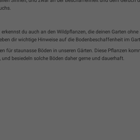
 allen Sinnen, und zwar an der Beschaffenheit und dem Geruch 
uchs.
erkennst du auch an den Wildpflanzen, die deinen Garten ohne
geben dir wichtige Hinweise auf die Bodenbeschaffenheit im Gar
anzen für staunasse Böden in unseren Gärten. Diese Pflanzen ko
 und besiedeln solche Böden daher gerne und dauerhaft.