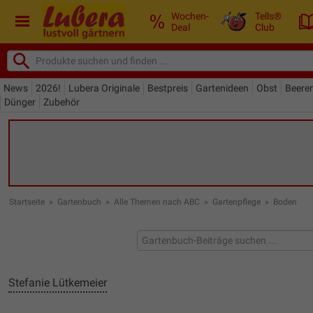
Wochen-
Tells®
Deal
Club
News
2026!
Lubera Originale
Bestpreis
Gartenideen
Obst
Beere
Dünger
Zubehör
Startseite
»
Gartenbuch
»
Alle Themen nach ABC
»
Gartenpflege
»
Boden
Stefanie Lütkemeier