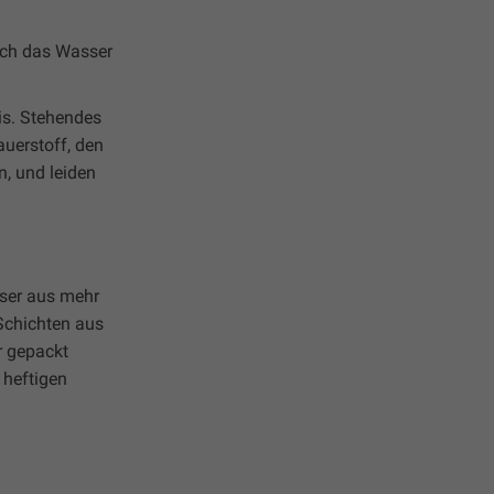
ich das Wasser
is. Stehendes
uerstoff, den
n, und leiden
eser aus mehr
Schichten aus
r gepackt
 heftigen