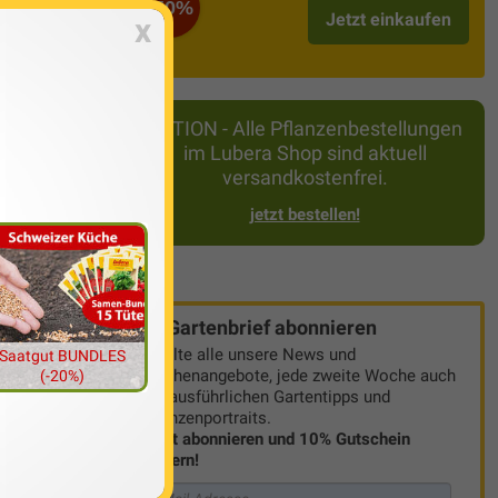
zen
-50%
Jetzt einkaufen
x
r langsam
als Pfützen im
AKTION - Alle Pflanzenbestellungen
odens liegen.
im Lubera Shop sind aktuell
ten kann.
versandkostenfrei.
Bodens zurück.
nzen faulen.
jetzt bestellen!
le diejenigen,
sse Beete
Gartenbrief abonnieren
Erhalte alle unsere News und
Saatgut BUNDLES
Wochenangebote, jede zweite Woche auch
(-20%)
mit ausführlichen Gartentipps und
Pflanzenportraits.
Jetzt abonnieren und 10% Gutschein
sichern!