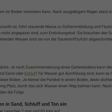
sam im Boden versickern kann. Nach ausgiebigem Regen staut s
nscht ist, führt stauende Nässe zu Schlammbildung und Fäuln
 nicht angepasst sind, zum Erstickungstod. Sie brauchen den Sa
tehenden Wasser sind sie von der Sauerstoffzufuhr abgeschnitte
erfläche. Je nach Zusammensetzung eines Gartenbodens kann di
end Sand oder
Schluff
für Wasser gut durchlässig sind, kann es 
ieser Böden. Je kleiner die Partikel in einem Boden, desto dichte
 wenig Platz, durch das sich Wasser einen Weg bahnen kann. Nach
den die Folge.
n in Sand, Schluff und Ton ein
sser zwischen 2 mm und 63 mm auf.