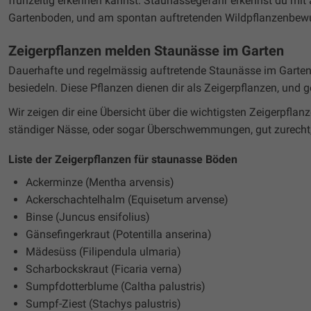
frühzeitig erkennen kannst. Staunässegefahr erkennst du mit
Gartenboden, und am spontan auftretenden Wildpflanzenbew
Zeigerpflanzen melden Staunässe im Garten
Dauerhafte und regelmässig auftretende Staunässe im Garten 
besiedeln. Diese Pflanzen dienen dir als Zeigerpflanzen, und 
Wir zeigen dir eine Übersicht über die wichtigsten Zeigerpfl
ständiger Nässe, oder sogar Überschwemmungen, gut zurecht,
Liste der Zeigerpflanzen für staunasse Böden
Ackerminze (Mentha arvensis)
Ackerschachtelhalm (Equisetum arvense)
Binse (Juncus ensifolius)
Gänsefingerkraut (Potentilla anserina)
Mädesüss (Filipendula ulmaria)
Scharbockskraut (Ficaria verna)
Sumpfdotterblume (Caltha palustris)
Sumpf-Ziest (Stachys palustris)