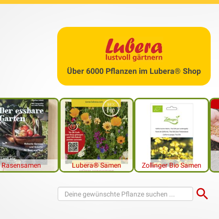
ermeiden, beseitigen und bepflan
ff, der einen Überschuss an Wasser im Boden beschreibt, der nu
n oder langanhaltenden Regenfällen ist die Staunässe tagelang 
sache für Staunässe in deinem Garten kann in der Struktur des B
, wenn es zudem in deiner Region mehr Wasser regnet, als verduns
Über 6000 Pflanzen im Lubera® Shop
bleme aber hausgemacht, und gehen auf eine Verdichtung des 
hende Feuchtigkeit kann dazu führen, dass die Wurzeln von Pfla
eigen, wie du Staunässe vermeiden und beseitigen kannst. Für al
arten leben müssen, zeigen wir, mit welchen Pflanzen du stauna
pflanzen kaufen
, die Staunässe gut vertragen.
Rasensamen
Lubera® Samen
Zollinger Bio Samen
 passenden Produkte im Lubera® Shop