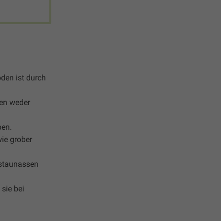
oden ist durch
den weder
ben.
ie grober
 staunassen
 sie bei