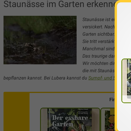
Staunässe im Garten erkennen, v
Staunässe ist ein Begri
versickert. Nach starke
Garten sichtbar. Die Ur
Sie tritt verstärkt auf
Manchmal sind die Pro
Das traurige daran: Ste
Wir möchten dir daher z
die mit Staunässe im G
bepflanzen kannst. Bei Lubera kannst du
Sumpf- und Schatten
Finde die