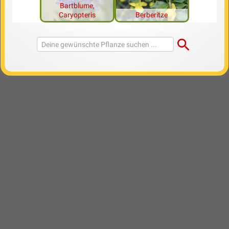
Bartblume,
Caryopteris
Berberitze