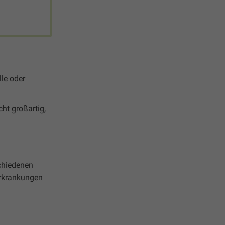
le oder
ht großartig,
schiedenen
rkrankungen