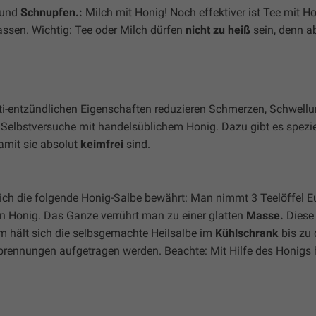
und
Schnupfen.:
Milch mit Honig! Noch effektiver ist Tee mit Ho
sen. Wichtig: Tee oder Milch dürfen
nicht zu heiß
sein, denn a
ti-entzündlichen Eigenschaften reduzieren Schmerzen, Schwell
 Selbstversuche mit handelsüblichem Honig. Dazu gibt es spezie
damit sie absolut
keimfrei
sind.
ich die folgende Honig-Salbe bewährt: Man nimmt 3 Teelöffel E
en Honig. Das Ganze verrührt man zu einer glatten
Masse.
Diese
 hält sich die selbsgemachte Heilsalbe im
Kühlschrank
bis zu 
rbrennungen aufgetragen werden. Beachte: Mit Hilfe des Honigs