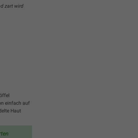
d zart wird
öffel
on einfach auf
delte Haut
rten