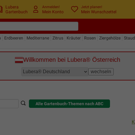
Lubera
Anmelden!
Jetzt planen!
Gartenbuch
Mein Konto
Mein Wunschzettel
n
Erdbeeren
Mediterrane
Zitrus
Kräuter
Rosen
Ziergehölze
Stau
Willkommen bei Lubera® Österreich
Alle Gartenbuch-Themen nach ABC
K