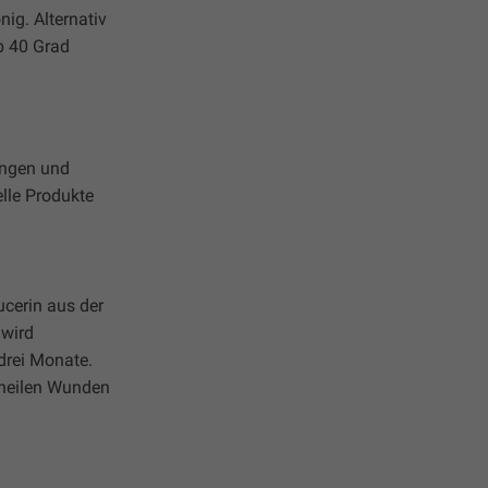
nig. Alternativ
b 40 Grad
ungen und
lle Produkte
ucerin aus der
 wird
drei Monate.
 heilen Wunden