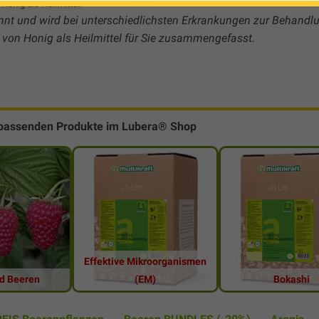
Honig als Heilmittel.
nt und wird bei unterschiedlichsten Erkrankungen zur Behandl
von Honig als Heilmittel für Sie zusammengefasst.
 passenden Produkte im Lubera® Shop
Effektive Mikroorganismen
d Beeren
(EM)
Bokashi