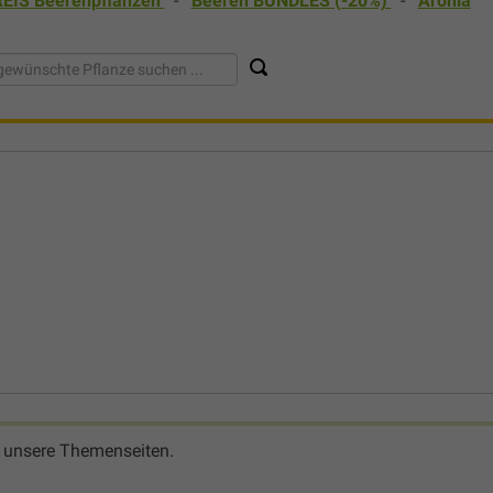
EIS Beerenpflanzen
-
Beeren BUNDLES (-20%)
-
Aronia
 unsere Themenseiten.