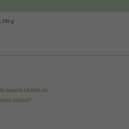
 250 g
ie gesunde Leckerei her
sierung möglich?