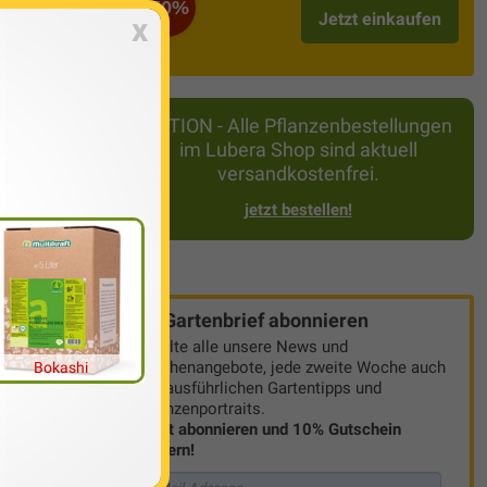
-50%
Jetzt einkaufen
x
AKTION - Alle Pflanzenbestellungen
im Lubera Shop sind aktuell
versandkostenfrei.
jetzt bestellen!
Gartenbrief abonnieren
Erhalte alle unsere News und
Wochenangebote, jede zweite Woche auch
Bokashi
mit ausführlichen Gartentipps und
Pflanzenportraits.
Jetzt abonnieren und 10% Gutschein
sichern!