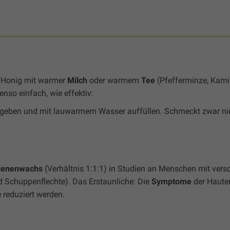
t Honig mit warmer
Milch
oder warmem
Tee
(Pfefferminze, Kamil
enso einfach, wie effektiv:
 geben und mit lauwarmem Wasser auffüllen. Schmeckt zwar nic
ienenwachs
(Verhältnis 1:1:1) in Studien an Menschen mit ver
d Schuppenflechte). Das Erstaunliche: Die
Symptome
der Haute
 reduziert werden.