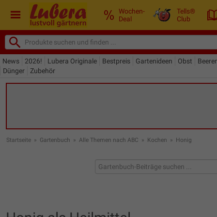
Wochen-
Tells®
Deal
Club
News
2026!
Lubera Originale
Bestpreis
Gartenideen
Obst
Beere
Dünger
Zubehör
Startseite
»
Gartenbuch
»
Alle Themen nach ABC
»
Kochen
»
Honig