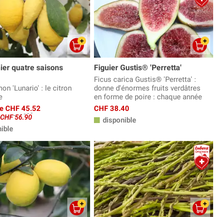
ier quatre saisons
Figuier Gustis® 'Perretta'
Ficus carica Gustis® 'Perretta' :
mon 'Lunario' : le citron
donne d'énormes fruits verdâtres
e
en forme de poire : chaque année
 de CHF 45.52
CHF 38.40
e CHF 56.90
disponible
ible