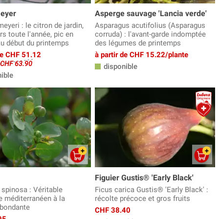
Meyer
Asperge sauvage 'Lancia verde'
meyeri : le citron de jardin,
Asparagus acutifolius (Asparagus
rs toute l'année, pic en
corruda) : l'avant-garde indomptée
 au début du printemps
des légumes de printemps
 de CHF 51.12
à partir de CHF 15.22/plante
e CHF 63.90
disponible
ible
Figuier Gustis® 'Early Black'
 spinosa : Véritable
Ficus carica Gustis® 'Early Black' :
e méditerranéen à la
récolte précoce et gros fruits
abondante
CHF 38.40
95