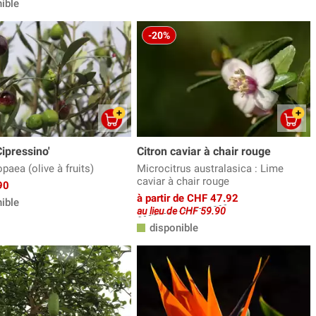
ible
-20%
Cipressino'
Citron caviar à chair rouge
paea (olive à fruits)
Microcitrus australasica : Lime
caviar à chair rouge
90
à partir de CHF 47.92
ible
au lieu de CHF 59.90
disponible