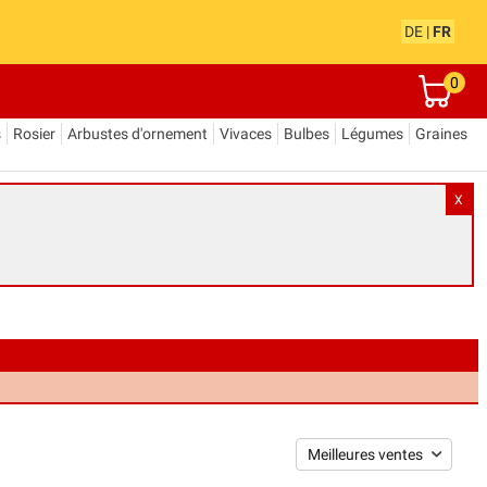
DE
|
FR
0
s
Rosier
Arbustes d'ornement
Vivaces
Bulbes
Légumes
Graines
X