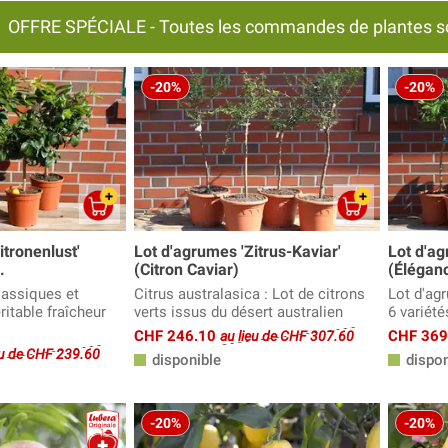
OFFRE SPÉCIALE - Toutes les commandes de plantes sont
-20%
-20%
itronenlust'
Lot d'agrumes 'Zitrus-Kaviar'
Lot d'ag
.
(Citron Caviar)
(Élégan
lassiques et
Citrus australasica : Lot de citrons
Lot d'ag
ritable fraîcheur
verts issus du désert australien
6 variété
CHF 246.10
CHF 36
au lieu de CHF 307.60
eu de CHF 239.60
disponible
dispon
-20%
-20%