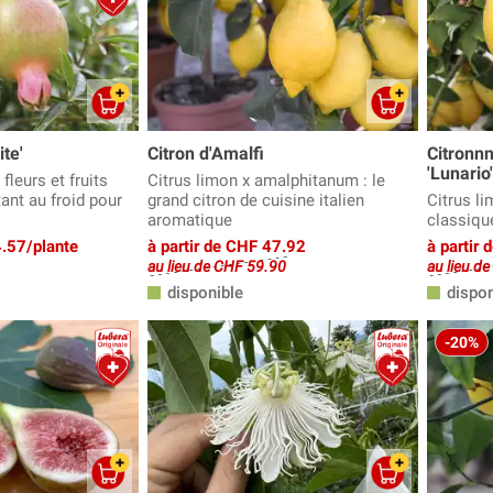
te'
Citron d'Amalfi
Citronnn
'Lunario'
fleurs et fruits
Citrus limon x amalphitanum : le
tant au froid pour
grand citron de cuisine italien
Citrus li
aromatique
classiqu
4.57/plante
à partir de CHF 47.92
à partir
au lieu de CHF 59.90
au lieu d
disponible
dispon
-20%