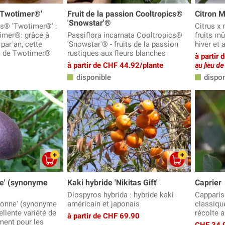
 'Twotimer®'
Fruit de la passion Cooltropics®
Citron 
'Snowstar'®
is® 'Twotimer®' :
Citrus x 
imer®: grâce à
Passiflora incarnata Cooltropics®
fruits mû
par an, cette
'Snowstar'® - fruits de la passion
hiver et
om de Twotimer®
rustiques aux fleurs blanches
à partir
à partir de CHF 44.92/plante
au lieu d
disponible
dispon
ne' (synonyme
Kaki hybride 'Nikitas Gift'
Caprier
Diospyros hybrida : hybride kaki
Capparis
gronne' (synonyme
américain et japonais
classiqu
ellente variété de
récolte 
à partir de CHF 69.90
ement pour les
CHF 34.