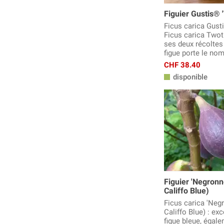
Figuier Gustis®
Ficus carica Gust
Ficus carica Twot
ses deux récoltes 
figue porte le n
CHF 38.40
disponible
Figuier 'Negron
Califfo Blue)
Ficus carica 'Ne
Califfo Blue) : exc
figue bleue, égal