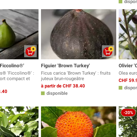
dispon
'Ficcolino®'
Figuier 'Brown Turkey'
Olivier '
s® 'Ficcolino®' :
Ficus carica 'Brown Turkey' : fruits
Olea euro
port compact et
juteux brun-rougeâtre
CHF 59.
à partir de CHF 38.40
dispon
8.40
disponible
-20%