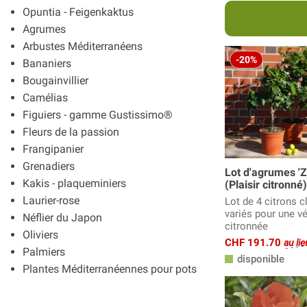
Opuntia - Feigenkaktus
Agrumes
Arbustes Méditerranéens
-20%
Bananiers
Bougainvillier
Camélias
Figuiers - gamme Gustissimo®
Fleurs de la passion
Frangipanier
Grenadiers
Lot d'agrumes 'Z
Kakis - plaqueminiers
(Plaisir citronné)
Laurier-rose
Lot de 4 citrons c
variés pour une vé
Néflier du Japon
citronnée
Oliviers
CHF 191.70
au li
Palmiers
disponible
Plantes Méditerranéennes pour pots
Strelitzia
Vivaces Méditerranéennes