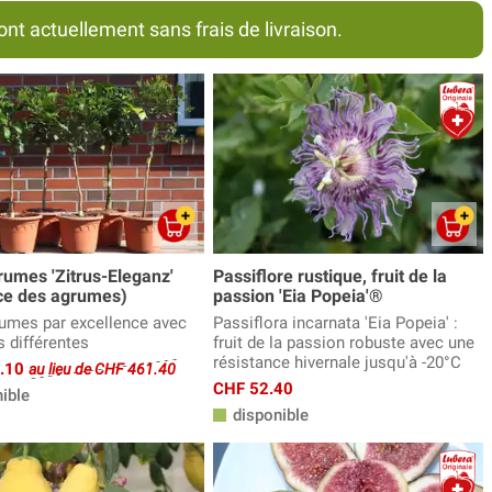
 actuellement sans frais de livraison.
rumes 'Zitrus-Eleganz'
Passiflore rustique, fruit de la
ce des agrumes)
passion 'Eia Popeia'®
rumes par excellence avec
Passiflora incarnata 'Eia Popeia' :
s différentes
fruit de la passion robuste avec une
résistance hivernale jusqu'à -20°C
9.10
au lieu de CHF 461.40
CHF 52.40
ible
disponible