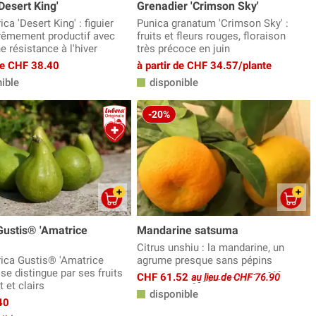
'Desert King'
Grenadier 'Crimson Sky'
ica 'Desert King' : figuier
Punica granatum 'Crimson Sky' :
trêmement productif avec
fruits et fleurs rouges, floraison
 résistance à l'hiver
très précoce en juin
 de CHF 38.40
à partir de CHF 34.57/plante
ible
disponible
-20%
Gustis® 'Amatrice
Mandarine satsuma
Citrus unshiu : la mandarine, un
rica Gustis® 'Amatrice
agrume presque sans pépins
 se distingue par ses fruits
CHF 61.52
au lieu de CHF 76.90
t et clairs
disponible
40