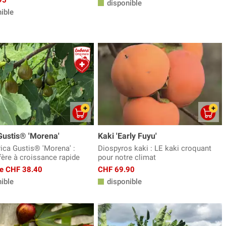
disponible
ible
Gustis® 'Morena'
Kaki 'Early Fuyu'
rica Gustis® 'Morena' :
Diospyros kaki : LE kaki croquant
ifère à croissance rapide
pour notre climat
 de CHF 38.40
CHF 69.90
ible
disponible