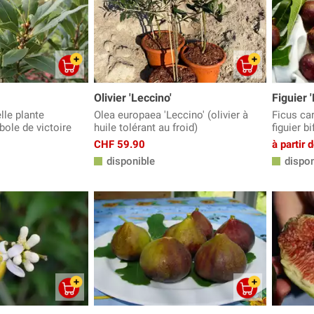
Olivier 'Leccino'
Figuier 
lle plante
Olea europaea 'Leccino' (olivier à
Ficus car
ole de victoire
huile tolérant au froid)
figuier bi
CHF 59.90
à partir
disponible
dispon