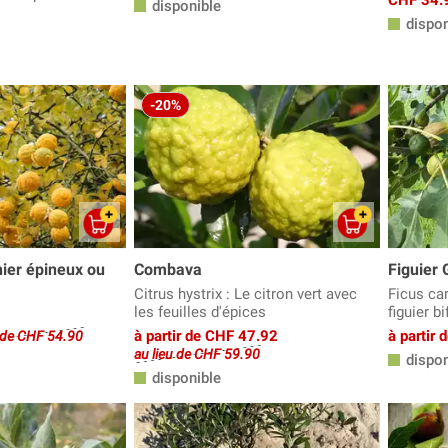
disponible
s
dispon
-20%
nier épineux ou
Combava
Figuier 
Citrus hystrix : Le citron vert avec
Ficus ca
les feuilles d'épices
figuier b
à partir de CHF 47.92
à partir
u de CHF 54.90
au lieu de CHF 59.90
dispon
disponible