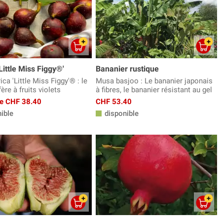
'Little Miss Figgy®'
Bananier rustique
ica 'Little Miss Figgy'® : le
Musa basjoo : Le bananier japonais
fère à fruits violets
à fibres, le bananier résistant au gel
 de CHF 38.40
CHF 53.40
ible
disponible