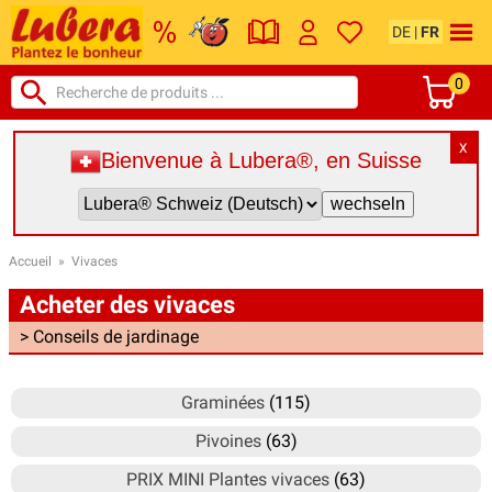
DE
|
FR
0
X
Bienvenue à Lubera®, en Suisse
Accueil
»
Vivaces
Acheter des vivaces
> Conseils de jardinage
Graminées
(115)
Pivoines
(63)
PRIX MINI Plantes vivaces
(63)