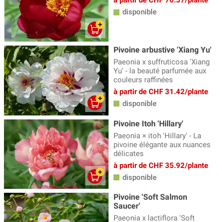
à partir de CHF 70.57/plante
disponible
Pivoine arbustive 'Xiang Yu'
Paeonia x suffruticosa 'Xiang
Yu' - la beauté parfumée aux
couleurs raffinées
à partir de CHF 31.42/plante
disponible
Pivoine Itoh 'Hillary'
Paeonia × itoh 'Hillary' - La
pivoine élégante aux nuances
délicates
à partir de CHF 35.92/plante
disponible
Pivoine 'Soft Salmon
Saucer'
Paeonia x lactiflora 'Soft