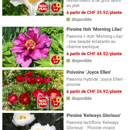
ressemblent à de gros œufs
au plat
à partir de CHF 35.92/plante
disponible
Pivoine Itoh 'Morning Lilac'
Paeonia × itoh 'Morning Lilac'
- Une beauté éclatante au
charme exotique
à partir de CHF 44.92/plante
disponible
Poivoine 'Joyce Ellen'
Paeonia Hybride 'Joyce Ellen' -
pivoine
à partir de CHF 26.92/plante
disponible
Pivoine 'Kelways Glorious'
Paeonia lactiflora 'Kelways
Glorious' : Pivoine vivace