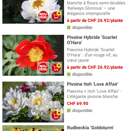
blanche à fleurs semi-doubles
'Kelways Glorious' – une
élégance intemporelle
à partir de CHF 26.92/plante
disponible
Pivoine Hybride 'Scarlet
O'Hara'
Paeonia Hybride 'Scarlet
O'Hara' : d'un rouge vif, au
cœur jaune
à partir de CHF 26.92/plante
disponible
Pivoine Itoh 'Love Affair'
Paeonia × itoh 'Love Affair' -
L'élégante pivoine blanche
CHF 69.90
disponible
Rudbeckia 'Goldsturm'