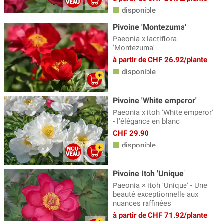
disponible
Pivoine 'Montezuma'
Paeonia x lactiflora
'Montezuma'
à partir de CHF 26.92/plante
disponible
Pivoine 'White emperor'
Paeonia x itoh 'White emperor'
- l'élégance en blanc
CHF 29.90
disponible
Pivoine Itoh 'Unique'
Paeonia × itoh 'Unique' - Une
beauté exceptionnelle aux
nuances raffinées
à partir de CHF 71.92/plante