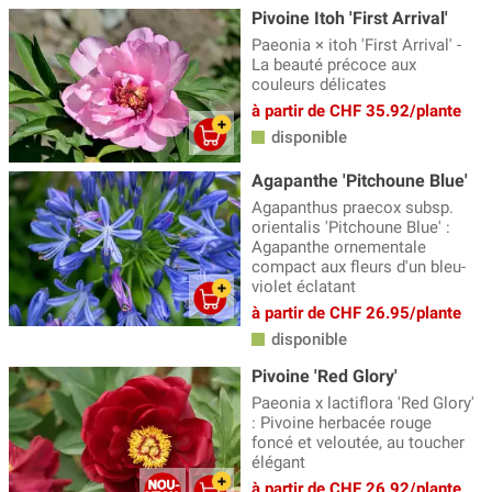
Pivoine Itoh 'First Arrival'
Paeonia × itoh 'First Arrival' -
La beauté précoce aux
couleurs délicates
à partir de CHF 35.92/plante
disponible
Agapanthe 'Pitchoune Blue'
Agapanthus praecox subsp.
orientalis 'Pitchoune Blue' :
Agapanthe ornementale
compact aux fleurs d'un bleu-
violet éclatant
à partir de CHF 26.95/plante
disponible
Pivoine 'Red Glory'
Paeonia x lactiflora 'Red Glory'
: Pivoine herbacée rouge
foncé et veloutée, au toucher
élégant
à partir de CHF 26.92/plante