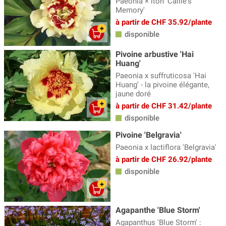
Paeonia × itoh 'Callie's
Memory'
à partir de CHF 35.92/plante
disponible
Pivoine arbustive 'Hai
Huang'
Paeonia x suffruticosa 'Hai
Huang' - la pivoine élégante,
jaune doré
à partir de CHF 31.42/plante
disponible
Pivoine 'Belgravia'
Paeonia x lactiflora 'Belgravia'
à partir de CHF 26.92/plante
disponible
Agapanthe 'Blue Storm'
Agapanthus 'Blue Storm' :