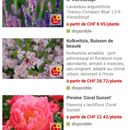
Lavandula angustifolia
‘Vienco Compact Blue’ 1,3 lt.
Vierecktopf
à partir de CHF 8.95/plante
disponible
Kolkwitzia, Buisson de
beauté
Kolkwitzia amabilis : port
pittoresque et floraison rose
abondante, aimant à insectes,
peu exigeant, adapté au climat
urbain, résistant à l'hiver
à partir de CHF 28.72/plante
disponible
Pivoine 'Coral Sunset'
Paeonia x lactiflora 'Coral
Sunset'
à partir de CHF 22.42/plante
disponible