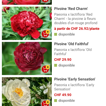
Pivoine 'Red Charm'
Paeonia x lactiflora 'Red
Charm' - la pivoine à fleurs
doubles d'un rouge profond
à partir de CHF 26.92/plante
disponible
Pivoine 'Old Faithful'
Paeonia x lactiflora 'Old
Faithful'
CHF 29.90
disponible
Pivoine 'Early Sensation'
Paeonia x lactiflora 'Early
Sensation'
CHF 49.90
disponible