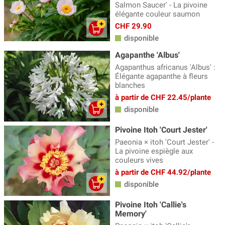
Salmon Saucer' - La pivoine
élégante couleur saumon
CHF 29.90
disponible
Agapanthe 'Albus'
Agapanthus africanus 'Albus' :
Élégante agapanthe à fleurs
blanches
à partir de CHF 22.45/plante
disponible
Pivoine Itoh 'Court Jester'
Paeonia × itoh 'Court Jester' -
La pivoine espiègle aux
couleurs vives
à partir de CHF 44.92/plante
disponible
Pivoine Itoh 'Callie's
Memory'