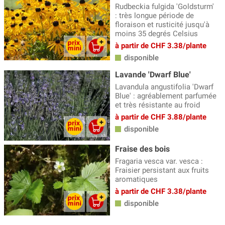
Rudbeckia fulgida 'Goldsturm'
: très longue période de
floraison et rusticité jusqu'à
moins 35 degrés Celsius
à partir de CHF 3.38/plante
disponible
Lavande 'Dwarf Blue'
Lavandula angustifolia 'Dwarf
Blue' : agréablement parfumée
et très résistante au froid
à partir de CHF 3.88/plante
disponible
Fraise des bois
Fragaria vesca var. vesca :
Fraisier persistant aux fruits
aromatiques
à partir de CHF 3.38/plante
disponible