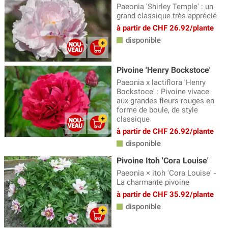
Paeonia 'Shirley Temple' : un
grand classique très apprécié
à partir de CHF 26.92/plante
disponible
Pivoine 'Henry Bockstoce'
Paeonia x lactiflora 'Henry
Bockstoce' : Pivoine vivace
aux grandes fleurs rouges en
forme de boule, de style
classique
à partir de CHF 26.92/plante
disponible
Pivoine Itoh 'Cora Louise'
Paeonia × itoh 'Cora Louise' -
La charmante pivoine
à partir de CHF 35.92/plante
disponible