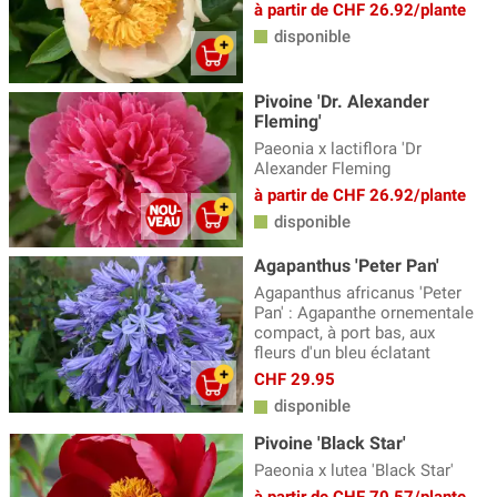
à partir de CHF 26.92/plante
disponible
Pivoine 'Dr. Alexander
Fleming'
Paeonia x lactiflora 'Dr
Alexander Fleming
à partir de CHF 26.92/plante
disponible
Agapanthus 'Peter Pan'
Agapanthus africanus 'Peter
Pan' : Agapanthe ornementale
compact, à port bas, aux
fleurs d'un bleu éclatant
CHF 29.95
disponible
Pivoine 'Black Star'
Paeonia x lutea 'Black Star'