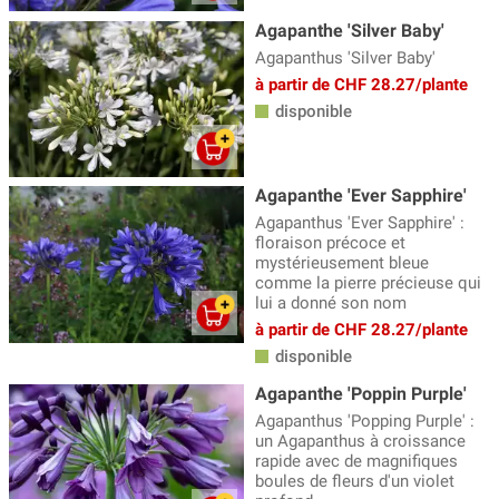
Agapanthe 'Silver Baby'
Vivaces persistantes
(246)
Agapanthus 'Silver Baby'
Vivaces résistantes aux limaces
(712)
à partir de CHF 28.27/plante
disponible
Agapanthe 'Ever Sapphire'
Agapanthus 'Ever Sapphire' :
floraison précoce et
mystérieusement bleue
comme la pierre précieuse qui
lui a donné son nom
à partir de CHF 28.27/plante
disponible
Agapanthe 'Poppin Purple'
Agapanthus 'Popping Purple' :
un Agapanthus à croissance
rapide avec de magnifiques
boules de fleurs d'un violet