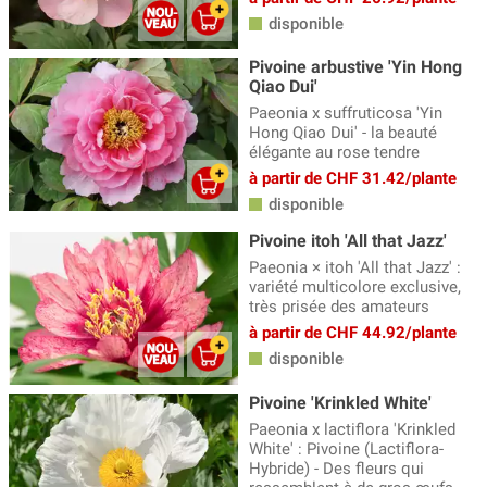
disponible
Pivoine arbustive 'Yin Hong
Qiao Dui'
Paeonia x suffruticosa 'Yin
Hong Qiao Dui' - la beauté
élégante au rose tendre
à partir de CHF 31.42/plante
disponible
Pivoine itoh 'All that Jazz'
Paeonia × itoh 'All that Jazz' :
variété multicolore exclusive,
très prisée des amateurs
à partir de CHF 44.92/plante
disponible
Pivoine 'Krinkled White'
Paeonia x lactiflora 'Krinkled
White' : Pivoine (Lactiflora-
Hybride) - Des fleurs qui