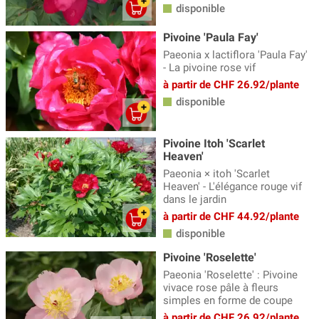
disponible
Pivoine 'Paula Fay'
Paeonia x lactiflora 'Paula Fay'
- La pivoine rose vif
à partir de CHF 26.92/plante
disponible
Pivoine Itoh 'Scarlet
Heaven'
Paeonia × itoh 'Scarlet
Heaven' - L'élégance rouge vif
dans le jardin
à partir de CHF 44.92/plante
disponible
Pivoine 'Roselette'
Paeonia 'Roselette' : Pivoine
vivace rose pâle à fleurs
simples en forme de coupe
à partir de CHF 26.92/plante