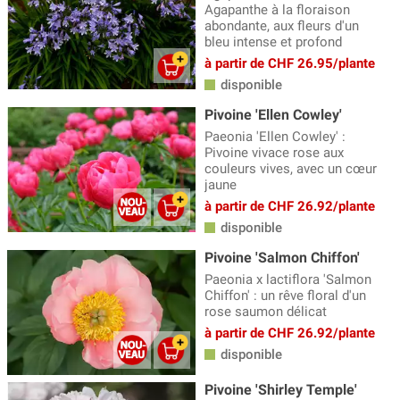
Agapanthe à la floraison
abondante, aux fleurs d'un
bleu intense et profond
à partir de CHF 26.95/plante
disponible
Pivoine 'Ellen Cowley'
Paeonia 'Ellen Cowley' :
Pivoine vivace rose aux
couleurs vives, avec un cœur
jaune
à partir de CHF 26.92/plante
disponible
Pivoine 'Salmon Chiffon'
Paeonia x lactiflora 'Salmon
Chiffon' : un rêve floral d'un
rose saumon délicat
à partir de CHF 26.92/plante
disponible
Pivoine 'Shirley Temple'