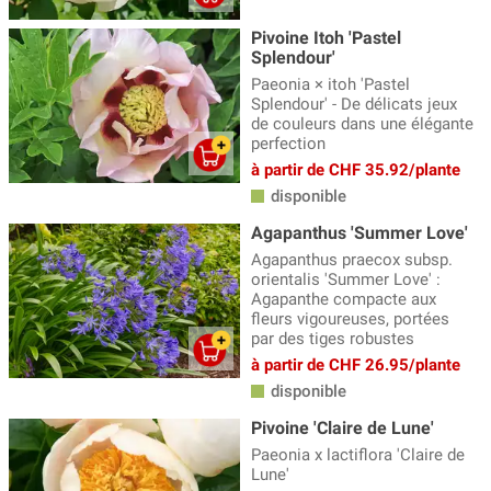
Pivoine Itoh 'Pastel
Splendour'
Paeonia × itoh 'Pastel
Splendour' - De délicats jeux
de couleurs dans une élégante
perfection
à partir de CHF 35.92/plante
disponible
Agapanthus 'Summer Love'
Agapanthus praecox subsp.
orientalis 'Summer Love' :
Agapanthe compacte aux
fleurs vigoureuses, portées
par des tiges robustes
à partir de CHF 26.95/plante
disponible
Pivoine 'Claire de Lune'
Paeonia x lactiflora 'Claire de
Lune'