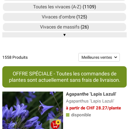
Toutes les vivaces (A-Z)
(1109)
Vivaces d'ombre
(125)
Vivaces de massifs
(26)
▾
Vivaces de mi-ombre
(555)
Vivaces de plein soleil
(555)
Vivaces de rocaille
(47)
1558 Produits
Vivaces de rocaille
(54)
OFFRE SPÉCIALE - Toutes les commandes de
Vivaces mellifères
(211)
plantes sont actuellement sans frais de livraison.
VIVACES par couleur de floraison
(1057)
Agapanthe 'Lapis Lazuli'
VIVACES par hauteur de croissance
(457)
Agapanthus 'Lapis Lazuli'
VIVACES par période de floraison
(1319)
à partir de CHF 28.27/plante
disponible
VIVACES par rusticité
(878)
VIVACES par usage
(817)