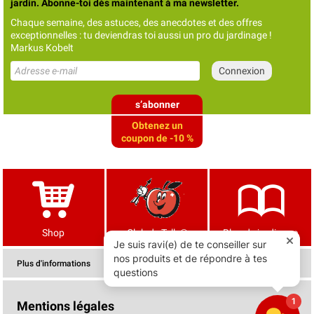
jardin. Abonne-toi dès maintenant à ma newsletter.
Chaque semaine, des astuces, des anecdotes et des offres
exceptionnelles : tu deviendras toi aussi un pro du jardinage !
Markus Kobelt
s’abonner
Obtenez un
coupon de -10 %
Shop
Club de Tells®
Blog de jardinage
Plus d'informations
Mentions légales