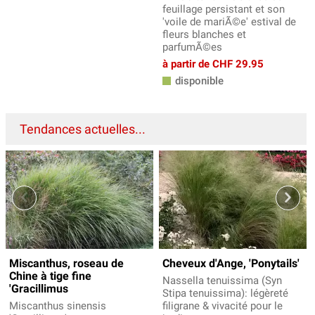
feuillage persistant et son
'voile de mariÃ©e' estival de
fleurs blanches et
parfumÃ©es
à partir de CHF 29.95
disponible
Tendances actuelles...
Miscanthus, roseau de
Cheveux d'Ange, 'Ponytails'
Chine à tige fine
Nassella tenuissima (Syn
'Gracillimus
Stipa tenuissima): légèreté
Miscanthus sinensis
filigrane & vivacité pour le