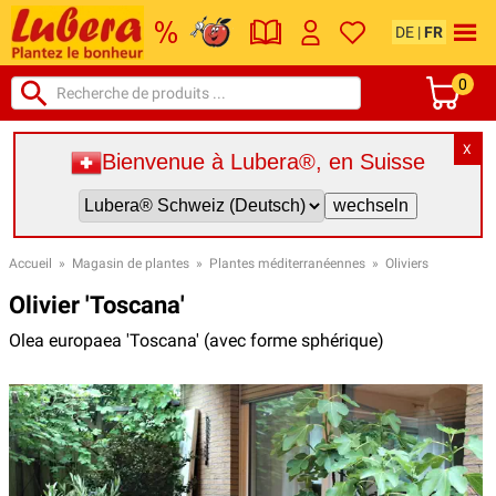
DE
|
FR
0
X
Bienvenue à Lubera®, en Suisse
Accueil
»
Magasin de plantes
»
Plantes méditerranéennes
»
Oliviers
Olivier 'Toscana'
Olea europaea 'Toscana' (avec forme sphérique)