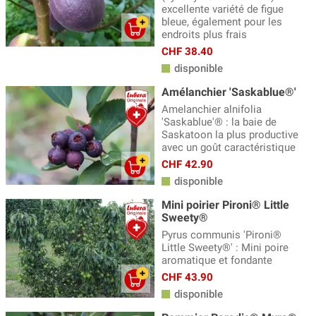
excellente variété de figue
bleue, également pour les
endroits plus frais
CHF 38.40
disponible
Amélanchier 'Saskablue®'
Amelanchier alnifolia
'Saskablue'® : la baie de
Saskatoon la plus productive
avec un goût caractéristique
CHF 42.90
disponible
Mini poirier Pironi® Little
Sweety®
Pyrus communis 'Pironi®
Little Sweety®' : Mini poire
aromatique et fondante
CHF 43.90
disponible