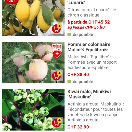
-20%
'Lunario'
Citrus limon 'Lunario' : le
citron classique
à partir de CHF 45.52
au lieu de CHF 56.90
disponible
Pommier colonnaire
Malini® Equilibro®
Malus hyb. 'Equilibro' :
Pommes avec un rapport
acide-sucre équilibré
CHF 38.40
disponible
Kiwai mâle, Minikiwi
'Maskulino'
Actinidia arguta 'Maskulino' :
Fécondateur pour toutes les
variétés de kiwi en grappe
Actinidia arguta
CHF 32.90