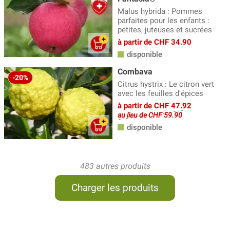
Malus hybrida : Pommes
parfaites pour les enfants :
petites, juteuses et sucrées
à partir de CHF 34.90
disponible
Combava
-20%
Citrus hystrix : Le citron vert
avec les feuilles d'épices
à partir de CHF 47.92
au lieu de CHF 59.90
disponible
483 autres produits
Charger les produits