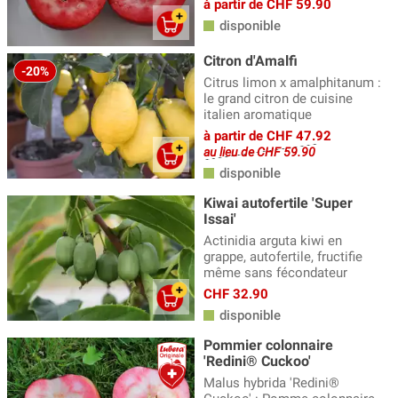
à partir de CHF 59.90
disponible
Citron d'Amalfi
-20%
Citrus limon x amalphitanum :
le grand citron de cuisine
italien aromatique
à partir de CHF 47.92
au lieu de CHF 59.90
disponible
Kiwai autofertile 'Super
Issai'
Actinidia arguta kiwi en
grappe, autofertile, fructifie
même sans fécondateur
CHF 32.90
disponible
Pommier colonnaire
'Redini® Cuckoo'
Malus hybrida 'Redini®