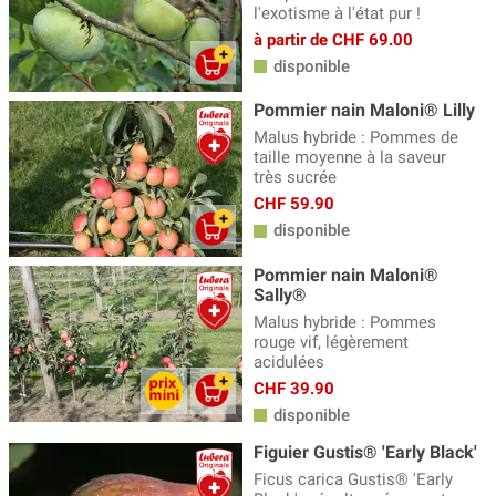
l'exotisme à l'état pur !
à partir de CHF 69.00
disponible
Pommier nain Maloni® Lilly
Malus hybride : Pommes de
taille moyenne à la saveur
très sucrée
CHF 59.90
disponible
Pommier nain Maloni®
Sally®
Malus hybride : Pommes
rouge vif, légèrement
acidulées
CHF 39.90
disponible
Figuier Gustis® 'Early Black'
Ficus carica Gustis® 'Early