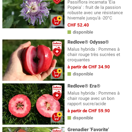
Poiriers
(18)
Passiflora incarnata 'Eia
Popeia' : fruit de la passion
Poiriers sauvages
(2)
robuste avec une résistance
hivernale jusqu'à -20°C
Pommiers
(60)
CHF 52.40
Prunelliers
(5)
disponible
Pruniers, quetsches
Redlove® Odysso®
(37)
Malus hybrida : Pommes à
chair rouge très sucrées et
croquantes
à partir de CHF 34.90
disponible
Redlove® Era®
Malus hybrida : Pommes à
chair rouge avec un bon
rapport sucre/acide
à partir de CHF 59.90
disponible
Grenadier 'Favorite'