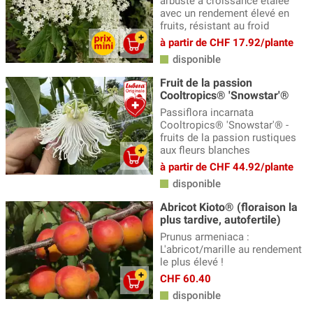
arbuste à croissance étalée
avec un rendement élevé en
fruits, résistant au froid
à partir de CHF 17.92/plante
disponible
Fruit de la passion
Cooltropics® 'Snowstar'®
Passiflora incarnata
Cooltropics® 'Snowstar'® -
fruits de la passion rustiques
aux fleurs blanches
à partir de CHF 44.92/plante
disponible
Abricot Kioto® (floraison la
plus tardive, autofertile)
Prunus armeniaca :
L'abricot/marille au rendement
le plus élevé !
CHF 60.40
disponible