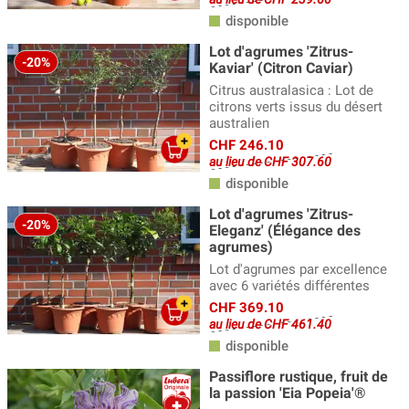
disponible
Fruits de la passion
(7)
Lot d'agrumes 'Zitrus-
Grenadiers
(3)
-20%
Kaviar' (Citron Caviar)
Citrus australasica : Lot de
Jujubiers - le dattier chinois
(11)
citrons verts issus du désert
Kakis - plaqueminiers
australien
(14)
CHF 246.10
Kiwis
(18)
au lieu de CHF 307.60
disponible
Mûrier blanc
(14)
Lot d'agrumes 'Zitrus-
Nectariniers
(7)
-20%
Eleganz' (Élégance des
agrumes)
Néflier commun
(10)
Lot d'agrumes par excellence
Néflier du Japon
(1)
avec 6 variétés différentes
CHF 369.10
Noyers
(26)
au lieu de CHF 461.40
disponible
Pêchers
(17)
Passiflore rustique, fruit de
Pêches aromatiques Veroma®
(2)
la passion 'Eia Popeia'®