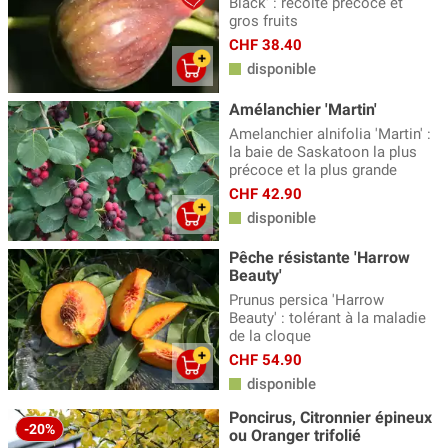
Black' : récolte précoce et
gros fruits
CHF 38.40
disponible
Amélanchier 'Martin'
Amelanchier alnifolia 'Martin' :
la baie de Saskatoon la plus
précoce et la plus grande
CHF 42.90
disponible
Pêche résistante 'Harrow
Beauty'
Prunus persica 'Harrow
Beauty' : tolérant à la maladie
de la cloque
CHF 54.90
disponible
Poncirus, Citronnier épineux
-20%
ou Oranger trifolié