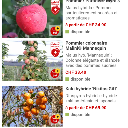
Pommier Paradis® Myra®
Malus hybrida : Pommes
particulièrement sucrées et
aromatiques
à partir de CHF 34.90
disponible
Pommier colonnaire
Malini® Mannequin
Malus hyb. 'Mannequin' :
Colonne élégante et élancée
avec des pommes sucrées
CHF 38.40
disponible
Kaki hybride 'Nikitas Gift'
Diospyros hybrida : hybride
kaki américain et japonais
à partir de CHF 69.90
disponible