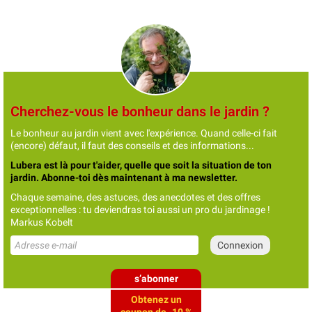
Cherchez-vous le bonheur dans le jardin ?
Le bonheur au jardin vient avec l'expérience. Quand celle-ci fait
(encore) défaut, il faut des conseils et des informations...
Lubera est là pour t'aider, quelle que soit la situation de ton
jardin. Abonne-toi dès maintenant à ma newsletter.
Chaque semaine, des astuces, des anecdotes et des offres
exceptionnelles : tu deviendras toi aussi un pro du jardinage !
Markus Kobelt
s’abonner
Obtenez un