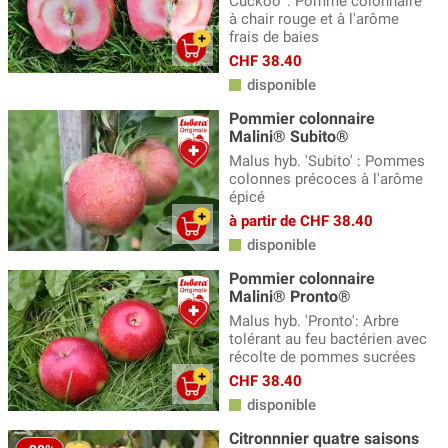
Cuckoo' : Pomme colonnaire
à chair rouge et à l'arôme
frais de baies
CHF 38.40
disponible
Pommier colonnaire
Malini® Subito®
Malus hyb. 'Subito' : Pommes
colonnes précoces à l'arôme
épicé
à partir de CHF 38.40
disponible
Pommier colonnaire
Malini® Pronto®
Malus hyb. 'Pronto': Arbre
tolérant au feu bactérien avec
récolte de pommes sucrées
CHF 38.40
disponible
Citronnnier quatre saisons