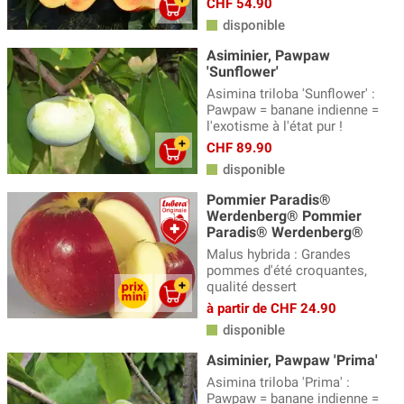
CHF 54.90
disponible
Asiminier, Pawpaw
'Sunflower'
Asimina triloba 'Sunflower' :
Pawpaw = banane indienne =
l'exotisme à l'état pur !
CHF 89.90
disponible
Pommier Paradis®
Werdenberg® Pommier
Paradis® Werdenberg®
Malus hybrida : Grandes
pommes d'été croquantes,
qualité dessert
à partir de CHF 24.90
disponible
Asiminier, Pawpaw 'Prima'
Asimina triloba 'Prima' :
Pawpaw = banane indienne =