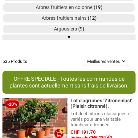
Arbres fruitiers en colonne
(19)
Arbres fruitiers nains
(12)
Argousiers
(9)
▾
Asiminier, Pawpaw, banane indienne
(9)
Cerisiers
(16)
Châtaigniers
(6)
535 Produits
Cognassiers
(4)
OFFRE SPÉCIALE - Toutes les commandes de
Cognassiers du Japon
(4)
plantes sont actuellement sans frais de livraison.
Cornouiller mâle
(6)
Lot d'agrumes 'Zitronenlust'
Faux pistachiers
(1)
-20%
(Plaisir citronné).
Lot de 4 citrons classiques et
Feijoas
(2)
variés pour une véritable
fraîcheur citronnée
Figuiers - gamme Gustissimo®
(63)
CHF 191.70
Fruitiers sauvages
(95)
au lieu de CHF 239.60