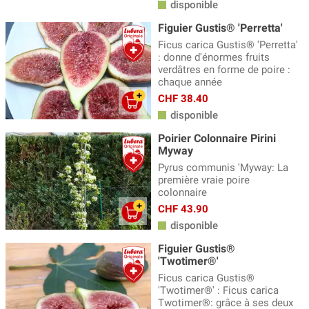
disponible
Figuier Gustis® 'Perretta'
Ficus carica Gustis® 'Perretta'
: donne d'énormes fruits
verdâtres en forme de poire :
chaque année
CHF 38.40
disponible
Poirier Colonnaire Pirini
Myway
Pyrus communis 'Myway: La
première vraie poire
colonnaire
CHF 43.90
disponible
Figuier Gustis®
'Twotimer®'
Ficus carica Gustis®
'Twotimer®' : Ficus carica
Twotimer®: grâce à ses deux