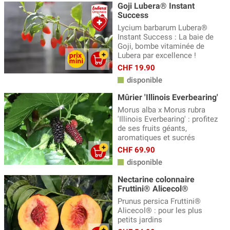
Goji Lubera® Instant
Success
Lycium barbarum Lubera®
Instant Success : La baie de
Goji, bombe vitaminée de
Lubera par excellence !
CHF 19.90
disponible
Mûrier 'Illinois Everbearing'
Morus alba x Morus rubra
'Illinois Everbearing' : profitez
de ses fruits géants,
aromatiques et sucrés
CHF 69.90
disponible
Nectarine colonnaire
Fruttini® Alicecol®
Prunus persica Fruttini®
Alicecol® : pour les plus
petits jardins