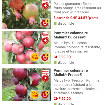
Punica granatum : fleurs et
fruits orange, très résistant au
froid pour un grenadier
à partir de CHF 34.57/plante
disponible
Pommier colonnaire
Malini® Dulcessa®
Malus hyb. 'Dulcessa' :
Pomme colonnaire résistante,
juteuse et très sucrée
CHF 29.90
disponible
Pommier colonnaire
Malini® Fresco®
Malus hyb. 'Fresco' : Pommier
colonnaire résistant à la
tavelure, pommes acidulées
et rafraîchissantes
CHF 29.90
disponible