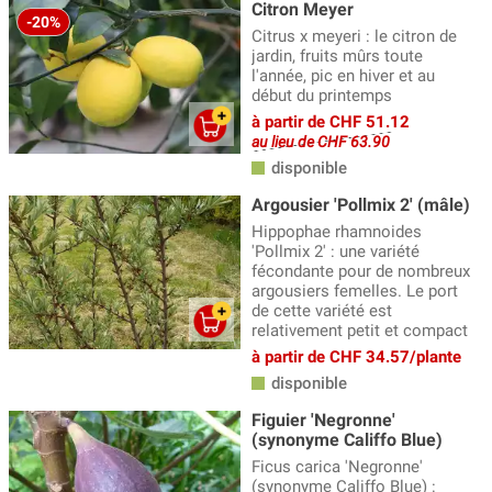
Citron Meyer
-20%
Citrus x meyeri : le citron de
jardin, fruits mûrs toute
l'année, pic en hiver et au
début du printemps
à partir de CHF 51.12
au lieu de CHF 63.90
disponible
Argousier 'Pollmix 2' (mâle)
Hippophae rhamnoides
'Pollmix 2' : une variété
fécondante pour de nombreux
argousiers femelles. Le port
de cette variété est
relativement petit et compact
à partir de CHF 34.57/plante
disponible
Figuier 'Negronne'
(synonyme Califfo Blue)
Ficus carica 'Negronne'
(synonyme Califfo Blue) :