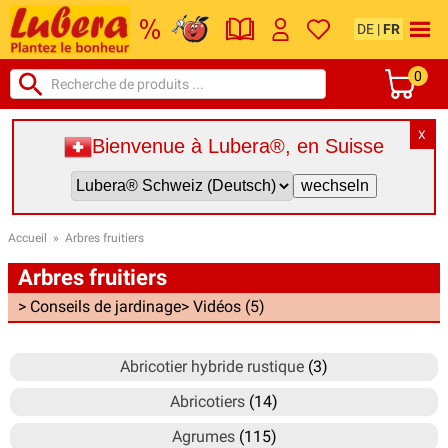
DE
|
FR
0
X
Bienvenue à Lubera®, en Suisse
Accueil
»
Arbres fruitiers
Arbres fruitiers
> Conseils de jardinage
> Vidéos (5)
Abricotier hybride rustique
(3)
Abricotiers
(14)
Agrumes
(115)