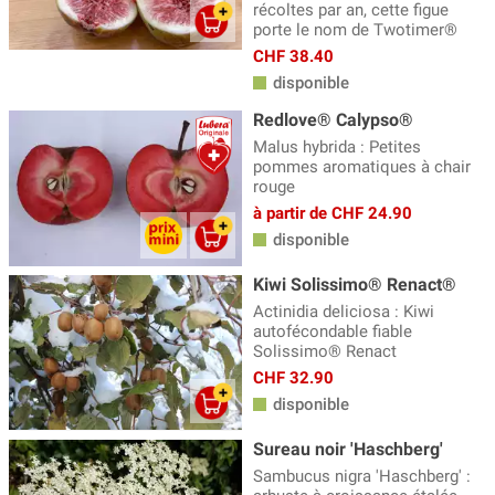
récoltes par an, cette figue
porte le nom de Twotimer®
CHF 38.40
disponible
Redlove® Calypso®
Malus hybrida : Petites
pommes aromatiques à chair
rouge
à partir de CHF 24.90
disponible
Kiwi Solissimo® Renact®
Actinidia deliciosa : Kiwi
autofécondable fiable
Solissimo® Renact
CHF 32.90
disponible
Sureau noir 'Haschberg'
Sambucus nigra 'Haschberg' :