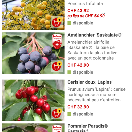
Poncirus trifoliata
CHF 43.92
au lieu de CHF 54.90
disponible
Amélanchier 'Saskalate®'
Amelanchier alnifolia
'Saskalate'® : la baie de
Saskatoon la plus tardive
avec un port colonnaire
CHF 42.90
disponible
Cerisier doux 'Lapins'
Prunus avium 'Lapins' : cerise
cartilagineuse à morsure
nécessitant peu d'entretien
CHF 32.90
disponible
Pommier Paradis®
Fantasia®