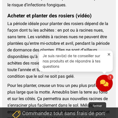
le risque d’infections fongiques.
Acheter et planter des rosiers (vidéo)
La période idéale pour planter des rosiers dépend de la
façon dont tu les achètes : en pot ou à racines nues,
sans terre. Les variétés à racines nues ne peuvent être
plantées qu’entre mi-octobre et avril, pendant la période
de dormance des plantes. Elles ne sont d’ailleurs
disponibles qu’à cette période. C’est différent si tu
achètes des rosiers en pot. Ceux-ci sont disponibles
toute l’année et tu peux les planter à tout moment, à
condition que le sol ne soit pas gelé.
Pour les planter, creuse un trou un peu plus profond et
plus large que la motte. Ameublis bien la terre au fond
et sur les côtés. Ça permettra aux nouvelles racines de
s’enraciner plus facilement dans le sol. Mélange
fermer
ensuite un peu de compost à la terre que tu as retirée et
Commandez tout sans frais de port