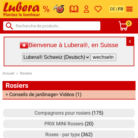
DE
|
FR
0
X
Bienvenue à Lubera®, en Suisse
Accueil
»
Rosiers
Rosiers
> Conseils de jardinage
> Vidéos (1)
Compagnons pour rosiers
(175)
PRIX MINI Rosiers
(20)
Roses - par type
(362)