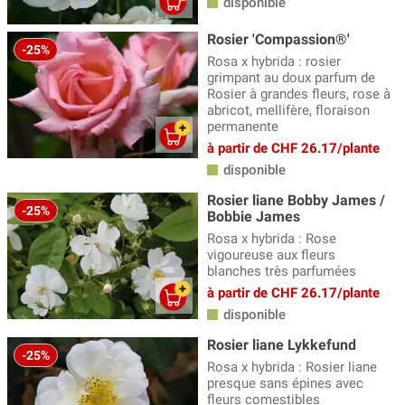
disponible
Rosier 'Compassion®'
-25%
Rosa x hybrida : rosier
grimpant au doux parfum de
Rosier à grandes fleurs, rose à
abricot, mellifère, floraison
permanente
à partir de CHF 26.17/plante
disponible
Rosier liane Bobby James /
-25%
Bobbie James
Rosa x hybrida : Rose
vigoureuse aux fleurs
blanches très parfumées
à partir de CHF 26.17/plante
disponible
Rosier liane Lykkefund
-25%
Rosa x hybrida : Rosier liane
presque sans épines avec
fleurs comestibles