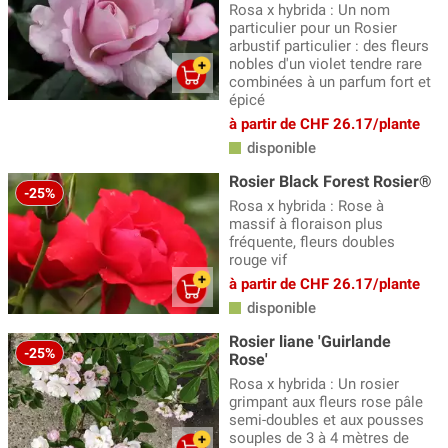
Rosa x hybrida : Un nom
particulier pour un Rosier
arbustif particulier : des fleurs
nobles d'un violet tendre rare
combinées à un parfum fort et
épicé
à partir de CHF 26.17/plante
disponible
Rosier Black Forest Rosier®
-25%
Rosa x hybrida : Rose à
massif à floraison plus
fréquente, fleurs doubles
rouge vif
à partir de CHF 26.17/plante
disponible
Rosier liane 'Guirlande
-25%
Rose'
Rosa x hybrida : Un rosier
grimpant aux fleurs rose pâle
semi-doubles et aux pousses
souples de 3 à 4 mètres de