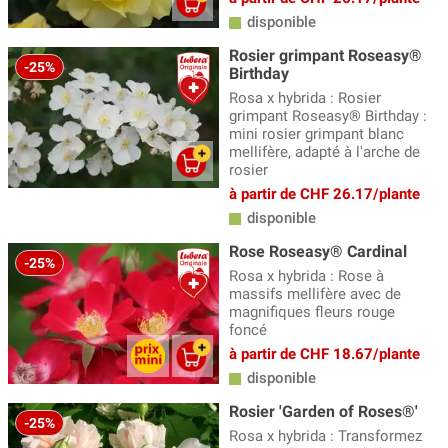
disponible
Rosier grimpant Roseasy®
-25%
Birthday
Rosa x hybrida : Rosier
grimpant Roseasy® Birthday :
mini rosier grimpant blanc
mellifère, adapté à l'arche de
rosier
à partir de CHF 26.17/plante
disponible
Rose Roseasy® Cardinal
-25%
Rosa x hybrida : Rose à
massifs mellifère avec de
magnifiques fleurs rouge
foncé
à partir de CHF 18.67/plante
disponible
Rosier 'Garden of Roses®'
-25%
Rosa x hybrida : Transformez