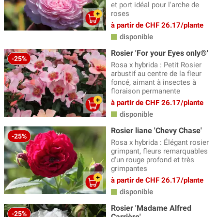
et port idéal pour l'arche de
roses
à partir de CHF 26.17/plante
disponible
Rosier 'For your Eyes only®'
-25%
Rosa x hybrida : Petit Rosier
arbustif au centre de la fleur
foncé, aimant à insectes à
floraison permanente
à partir de CHF 26.17/plante
disponible
Rosier liane 'Chevy Chase'
-25%
Rosa x hybrida : Élégant rosier
grimpant, fleurs remarquables
d'un rouge profond et très
grimpantes
à partir de CHF 26.17/plante
disponible
Rosier 'Madame Alfred
-25%
Carrière'