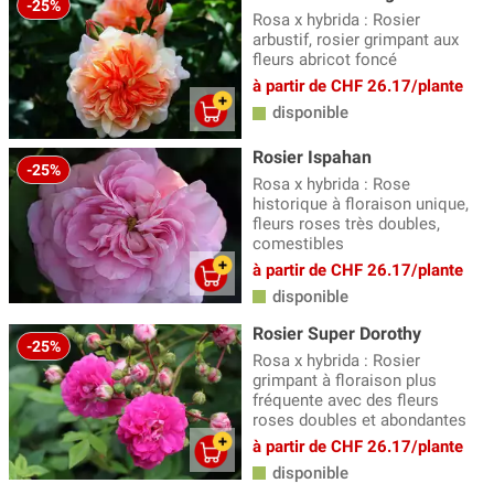
-25%
Rosa x hybrida : Rosier
arbustif, rosier grimpant aux
fleurs abricot foncé
à partir de CHF 26.17/plante
disponible
Rosier Ispahan
-25%
Rosa x hybrida : Rose
historique à floraison unique,
fleurs roses très doubles,
comestibles
à partir de CHF 26.17/plante
disponible
Rosier Super Dorothy
-25%
Rosa x hybrida : Rosier
grimpant à floraison plus
fréquente avec des fleurs
roses doubles et abondantes
à partir de CHF 26.17/plante
disponible