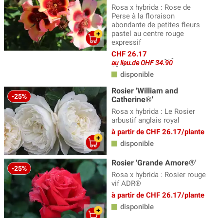
Rosa x hybrida : Rose de
Perse à la floraison
abondante de petites fleurs
pastel au centre rouge
expressif
CHF 26.17
au lieu de CHF 34.90
disponible
Rosier 'William and
-25%
Catherine®'
Rosa x hybrida : Le Rosier
arbustif anglais royal
à partir de CHF 26.17/plante
disponible
Rosier 'Grande Amore®'
-25%
Rosa x hybrida : Rosier rouge
vif ADR®
à partir de CHF 26.17/plante
disponible