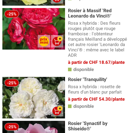
Rosier à Massif 'Red
-25%
Leonardo da Vinci®'
Rosa x hybrida : Des fleurs
rouges plutôt que rouge
framboise : l'obtenteur
français Meilland a développé
cet autre rosier 'Leonardo da
Vinci'® : même avec le label
ADR
à partir de CHF 18.67/plante
disponible
Rosier 'Tranquility'
-25%
Rosa x hybrida : rosette de
fleurs d'un blanc pur parfait
à partir de CHF 54.30/plante
disponible
Rosier 'Synactif by
-25%
Shiseido®'