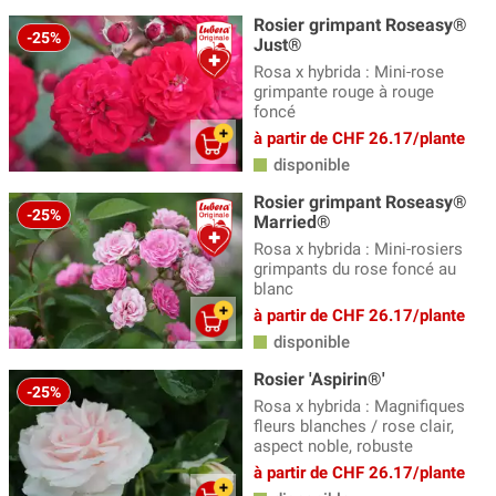
Rosier grimpant Roseasy®
-25%
Just®
Rosa x hybrida : Mini-rose
grimpante rouge à rouge
foncé
à partir de CHF 26.17/plante
disponible
Rosier grimpant Roseasy®
-25%
Married®
Rosa x hybrida : Mini-rosiers
grimpants du rose foncé au
blanc
à partir de CHF 26.17/plante
disponible
Rosier 'Aspirin®'
-25%
Rosa x hybrida : Magnifiques
fleurs blanches / rose clair,
aspect noble, robuste
à partir de CHF 26.17/plante