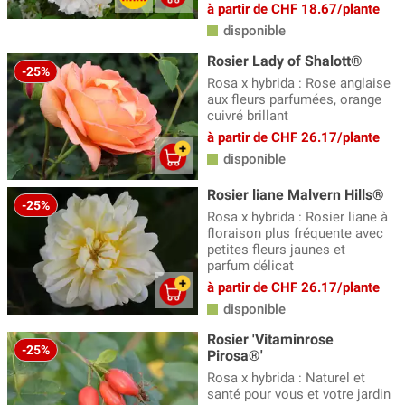
à partir de CHF 18.67/plante
disponible
Rosier Lady of Shalott®
-25%
Rosa x hybrida : Rose anglaise
aux fleurs parfumées, orange
cuivré brillant
à partir de CHF 26.17/plante
disponible
Rosier liane Malvern Hills®
-25%
Rosa x hybrida : Rosier liane à
floraison plus fréquente avec
petites fleurs jaunes et
parfum délicat
à partir de CHF 26.17/plante
disponible
Rosier 'Vitaminrose
-25%
Pirosa®'
Rosa x hybrida : Naturel et
santé pour vous et votre jardin