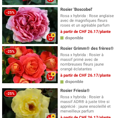
Rosier 'Boscobel'
-25%
Rosa x hybrida : Rose anglaise
avec de magnifiques fleurs
roses et un agréable parfum
à partir de CHF 26.17/plante
disponible
Rosier Grimm® des frères®
-25%
Rosa x hybrida : Rosier à
massif primé avec de
nombreuses fleurs jaune
orangé éclatantes
à partir de CHF 26.17/plante
disponible
Rosier Friesia®
-25%
Rosa x hybrida : Rosier à
massif ADR® à juste titre si
apprécié : jaune ensoleillé et
merveilleux parfum
à partir de CHF 26.17/plante