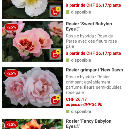
à partir de CHF 26.17/plante
disponible
Rosier 'Sweet Babylon
-25%
Eyes®'
Rosa x hybrida : Rose de
Perse avec des fleurs rose
pâle
à partir de CHF 26.17/plante
disponible
Rosier grimpant 'New Dawn'
-25%
Rosa x hybrida : Rosier
grimpant agréablement
parfumé, fleurs semi-doubles
rose pâle
CHF 26.17
au lieu de CHF 34.90
disponible
Rosier 'Fancy Babylon
-25%
Eyes®'