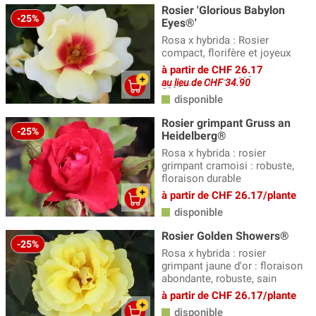
Rosier 'Glorious Babylon
-25%
Eyes®'
Rosa x hybrida : Rosier
compact, florifère et joyeux
à partir de CHF 26.17
au lieu de CHF 34.90
disponible
Rosier grimpant Gruss an
-25%
Heidelberg®
Rosa x hybrida : rosier
grimpant cramoisi : robuste,
floraison durable
à partir de CHF 26.17/plante
disponible
Rosier Golden Showers®
-25%
Rosa x hybrida : rosier
grimpant jaune d'or : floraison
abondante, robuste, sain
à partir de CHF 26.17/plante
disponible