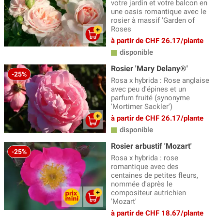
votre jardin et votre balcon en
une oasis romantique avec le
rosier à massif 'Garden of
Roses
à partir de CHF 26.17/plante
disponible
Rosier 'Mary Delany®'
-25%
Rosa x hybrida : Rose anglaise
avec peu d'épines et un
parfum fruité (synonyme
'Mortimer Sackler')
à partir de CHF 26.17/plante
disponible
Rosier arbustif 'Mozart'
-25%
Rosa x hybrida : rose
romantique avec des
centaines de petites fleurs,
nommée d'après le
compositeur autrichien
'Mozart'
à partir de CHF 18.67/plante