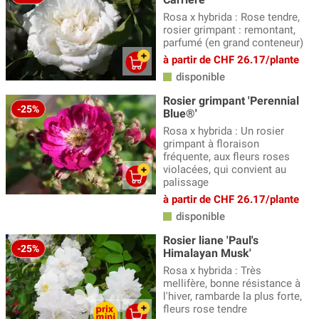
Rosa x hybrida : Rose tendre,
rosier grimpant : remontant,
parfumé (en grand conteneur)
à partir de CHF 26.17/plante
disponible
Rosier grimpant 'Perennial
-25%
Blue®'
Rosa x hybrida : Un rosier
grimpant à floraison
fréquente, aux fleurs roses
violacées, qui convient au
palissage
à partir de CHF 26.17/plante
disponible
Rosier liane 'Paul's
-25%
Himalayan Musk'
Rosa x hybrida : Très
mellifère, bonne résistance à
l'hiver, rambarde la plus forte,
fleurs rose tendre