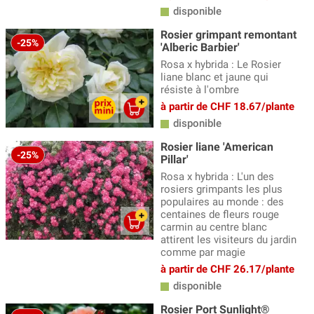
disponible
Rosier grimpant remontant
-25%
'Alberic Barbier'
Rosa x hybrida : Le Rosier
liane blanc et jaune qui
résiste à l'ombre
à partir de CHF 18.67/plante
disponible
Rosier liane 'American
-25%
Pillar'
Rosa x hybrida : L'un des
rosiers grimpants les plus
populaires au monde : des
centaines de fleurs rouge
carmin au centre blanc
attirent les visiteurs du jardin
comme par magie
à partir de CHF 26.17/plante
disponible
Rosier Port Sunlight®