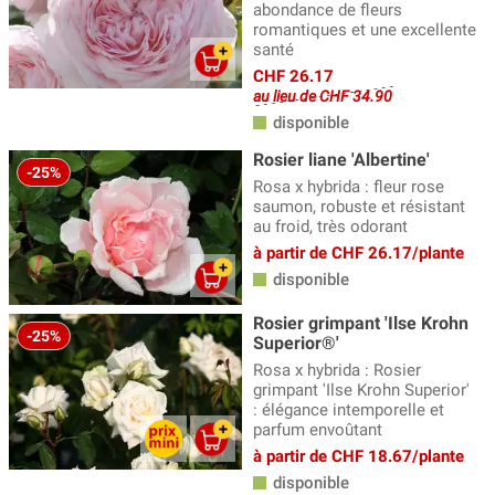
abondance de fleurs
romantiques et une excellente
santé
CHF 26.17
au lieu de CHF 34.90
disponible
Rosier liane 'Albertine'
-25%
Rosa x hybrida : fleur rose
saumon, robuste et résistant
au froid, très odorant
à partir de CHF 26.17/plante
disponible
Rosier grimpant 'Ilse Krohn
-25%
Superior®'
Rosa x hybrida : Rosier
grimpant 'Ilse Krohn Superior'
: élégance intemporelle et
parfum envoûtant
à partir de CHF 18.67/plante
disponible