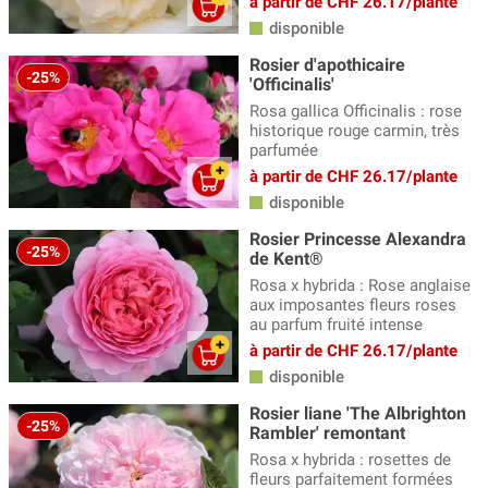
à partir de CHF 26.17/plante
disponible
Rosier d'apothicaire
-25%
'Officinalis'
Rosa gallica Officinalis : rose
historique rouge carmin, très
parfumée
à partir de CHF 26.17/plante
disponible
Rosier Princesse Alexandra
-25%
de Kent®
Rosa x hybrida : Rose anglaise
aux imposantes fleurs roses
au parfum fruité intense
à partir de CHF 26.17/plante
disponible
Rosier liane 'The Albrighton
-25%
Rambler' remontant
Rosa x hybrida : rosettes de
fleurs parfaitement formées