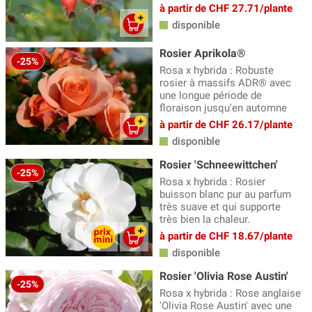
à partir de CHF 27.71/plante
disponible
Rosier Aprikola®
-25%
Rosa x hybrida : Robuste
rosier à massifs ADR® avec
une longue période de
floraison jusqu'en automne
à partir de CHF 26.17/plante
disponible
Rosier 'Schneewittchen'
-25%
Rosa x hybrida : Rosier
buisson blanc pur au parfum
très suave et qui supporte
très bien la chaleur.
à partir de CHF 18.67/plante
disponible
Rosier 'Olivia Rose Austin'
-25%
Rosa x hybrida : Rose anglaise
'Olivia Rose Austin' avec une