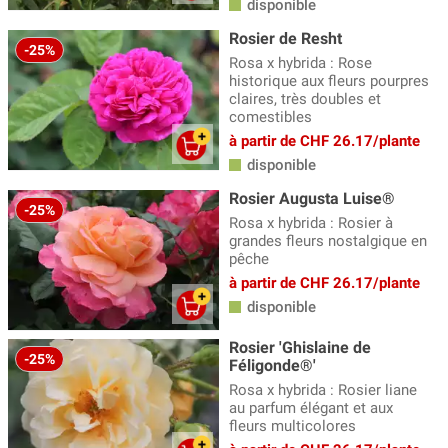
disponible
Rosiers parfumés
(107)
Rosier de Resht
-25%
Rosa x hybrida : Rose
Rosiers rustiques
(18)
historique aux fleurs pourpres
claires, très doubles et
comestibles
à partir de CHF 26.17/plante
disponible
Rosier Augusta Luise®
-25%
Rosa x hybrida : Rosier à
grandes fleurs nostalgique en
pêche
à partir de CHF 26.17/plante
disponible
Rosier 'Ghislaine de
-25%
Féligonde®'
Rosa x hybrida : Rosier liane
au parfum élégant et aux
fleurs multicolores