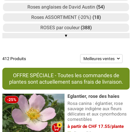
Roses anglaises de David Austin
(54)
Roses ASSORTIMENT (-20%)
(18)
ROSES par couleur
(388)
▾
ROSES selon la hauteur
(333)
ROSES selon le sélectionneur
(195)
ROSES selon usage
(236)
412 Produits
Rosiers (presque) sans épines
(20)
OFFRE SPÉCIALE - Toutes les commandes de
Rosiers ADR
(38)
plantes sont actuellement sans frais de livraison.
Rosiers aux fleurs comestibles
(15)
Eglantier, rose des haies
Rosiers de Perse
(10)
-25%
Rosa canina : églantier, rose
sauvage indigène aux fleurs
Rosiers des peintres (roses rayées)
(14)
délicates et aux cynorrhodons
comestibles
Rosiers mellifères
(129)
à partir de CHF 17.55/plante
Rosiers nostalgiques
(25)