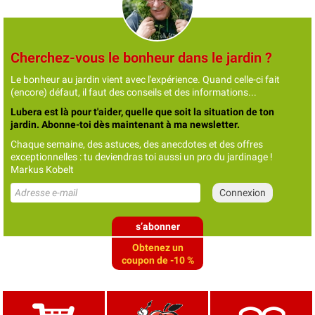
Cherchez-vous le bonheur dans le jardin ?
Le bonheur au jardin vient avec l'expérience. Quand celle-ci fait
(encore) défaut, il faut des conseils et des informations...
Lubera est là pour t'aider, quelle que soit la situation de ton
jardin. Abonne-toi dès maintenant à ma newsletter.
Chaque semaine, des astuces, des anecdotes et des offres
exceptionnelles : tu deviendras toi aussi un pro du jardinage !
Markus Kobelt
s’abonner
Obtenez un
coupon de -10 %