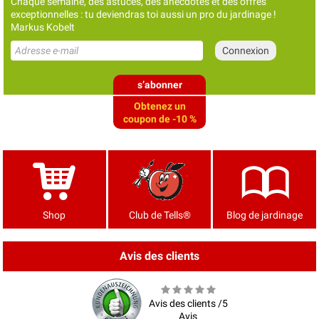
Chaque semaine, des astuces, des anecdotes et des offres
exceptionnelles : tu deviendras toi aussi un pro du jardinage !
Markus Kobelt
s’abonner
Obtenez un
coupon de -10 %
Shop
Club de Tells®
Blog de jardinage
Avis des clients
Avis des clients /5
Avis