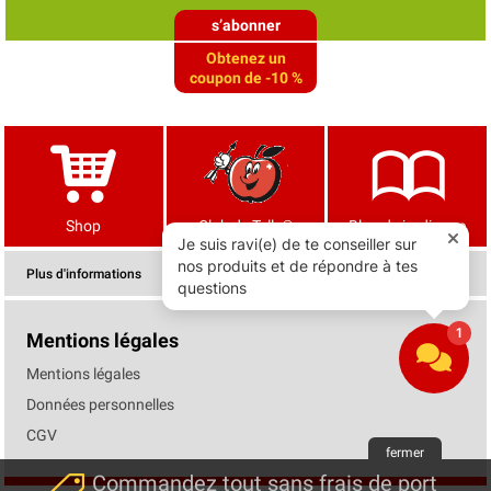
s’abonner
Obtenez un
coupon de -10 %
Shop
Club de Tells®
Blog de jardinage
Plus d'informations
Mentions légales
Mentions légales
Données personnelles
CGV
fermer
Commandez tout sans frais de port