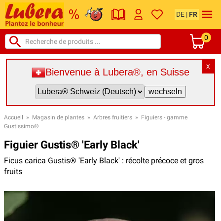
DE
|
FR
0
X
Bienvenue à Lubera®, en Suisse
Accueil
»
Magasin de plantes
»
Arbres fruitiers
»
Figuiers - gamme
Gustissimo®
Figuier Gustis® 'Early Black'
Ficus carica Gustis® 'Early Black' : récolte précoce et gros
fruits