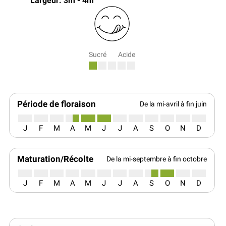
Largeur: 3m - 4m
Sucré
Acide
Période de floraison
De la mi-avril à fin juin
J
F
M
A
M
J
J
A
S
O
N
D
Maturation/Récolte
De la mi-septembre à fin octobre
J
F
M
A
M
J
J
A
S
O
N
D