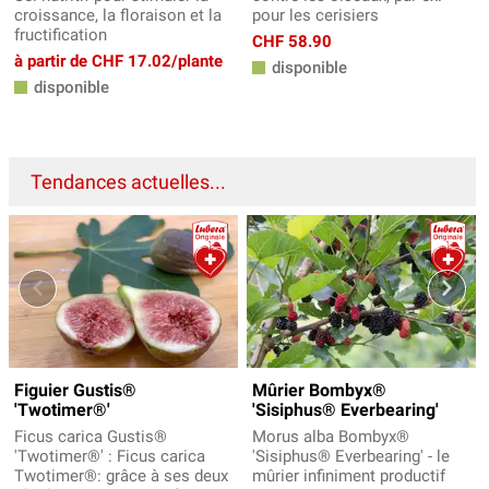
croissance, la floraison et la
pour les cerisiers
fructification
CHF 58.90
à partir de CHF 17.02/plante
disponible
disponible
Tendances actuelles...
Figuier Gustis®
Mûrier Bombyx®
'Twotimer®'
'Sisiphus® Everbearing'
Ficus carica Gustis®
Morus alba Bombyx®
'Twotimer®' : Ficus carica
'Sisiphus® Everbearing' - le
Twotimer®: grâce à ses deux
mûrier infiniment productif