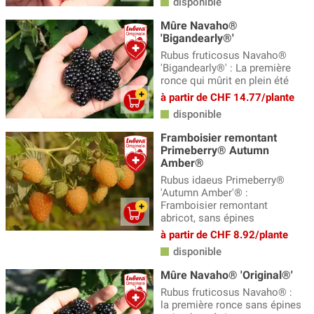
disponible
Mûre Navaho®
'Bigandearly®'
Rubus fruticosus Navaho®
'Bigandearly®' : La première
ronce qui mûrit en plein été
à partir de CHF 14.77/plante
disponible
Framboisier remontant
Primeberry® Autumn
Amber®
Rubus idaeus Primeberry®
'Autumn Amber'® :
Framboisier remontant
abricot, sans épines
à partir de CHF 8.92/plante
disponible
Mûre Navaho® 'Original®'
Rubus fruticosus Navaho® :
la première ronce sans épines