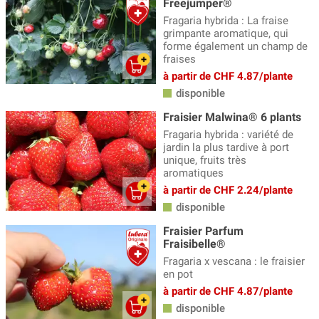
Freejumper®
Fragaria hybrida : La fraise
grimpante aromatique, qui
forme également un champ de
fraises
à partir de CHF 4.87/plante
disponible
Fraisier Malwina® 6 plants
Fragaria hybrida : variété de
jardin la plus tardive à port
unique, fruits très
aromatiques
à partir de CHF 2.24/plante
disponible
Fraisier Parfum
Fraisibelle®
Fragaria x vescana : le fraisier
en pot
à partir de CHF 4.87/plante
disponible