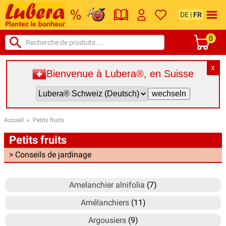
DE
|
FR
0
X
Bienvenue à Lubera®, en Suisse
Accueil
»
Petits fruits
Petits fruits
> Conseils de jardinage
Amelanchier alnifolia
(7)
Amélanchiers
(11)
Argousiers
(9)