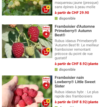
maquereau jaune (presque)
sans épines à peau molle
à partir de CHF 29.90
disponible
Framboisier d'Automne
Primeberry® Autumn
Best®
Rubus idaeus Primeberry®
'Autumn Best'®: Le meilleur
framboisier remontant
précoce du point de vue
gustatif
à partir de CHF 8.92/plante
disponible
Framboisier nain
Lowberry® Little Sweet
Sister
Rubus idaeus hybr. : Le plus
rapide des framboisiers
à partir de CHF 8.92/plante