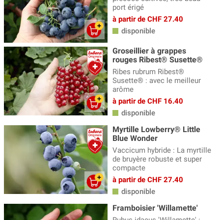
port érigé
à partir de CHF 27.40
disponible
Groseillier à grappes
rouges Ribest® Susette®
Ribes rubrum Ribest®
Susette® : avec le meilleur
arôme
à partir de CHF 16.40
disponible
Myrtille Lowberry® Little
Blue Wonder
Vaccicum hybride : La myrtille
de bruyère robuste et super
compacte
à partir de CHF 27.40
disponible
Framboisier 'Willamette'
Rubus idaeus 'Willamette' :