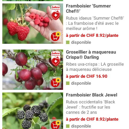
Framboisier 'Summer
Chef®'
Rubus idaeus 'Summer Chef®'
: La framboise d'été avec le
meilleur arôme !
à partir de CHF 8.92/plante
disponible
Groseillier à maquereau
Crispa® Darling
Ribes uva-crispa : LA groseille
à maquereau délicieuse
à partir de CHF 16.90
disponible
Framboisier Black Jewel
Rubus occidentalis 'Black
Jewel' : fructifie sur les
cannes de 2 ans
à partir de CHF 8.92/plante
disponible