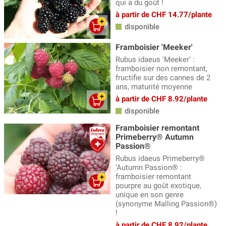
qui a du goût !
à partir de CHF 14.77/plante
disponible
Framboisier 'Meeker'
Rubus idaeus 'Meeker' :
framboisier non remontant,
fructifie sur des cannes de 2
ans, maturité moyenne
à partir de CHF 8.92/plante
disponible
Framboisier remontant
Primeberry® Autumn
Passion®
Rubus idaeus Primeberry®
'Autumn Passion® :
framboisier remontant
pourpre au goût exotique,
unique en son genre
(synonyme Malling Passion®)
!
à partir de CHF 8.92/plante