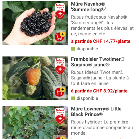
Mûre Navaho®
'Summerlong®'
Rubus fruticosus Navaho®
'Summerlong®' : les
rendements les plus élevés, et
ce, même en été
à partir de CHF 14.77/plante
disponible
Framboisier Twotimer®
Sugana® jaune®
Rubus idaeus Twotimer®
Sugana® jaune : La plante à
tout faire en jaune
à partir de CHF 8.92/plante
disponible
Mûre Lowberry® Little
Black Prince®
Rubus hybride : La première
mûre d'automne compacte au
monde