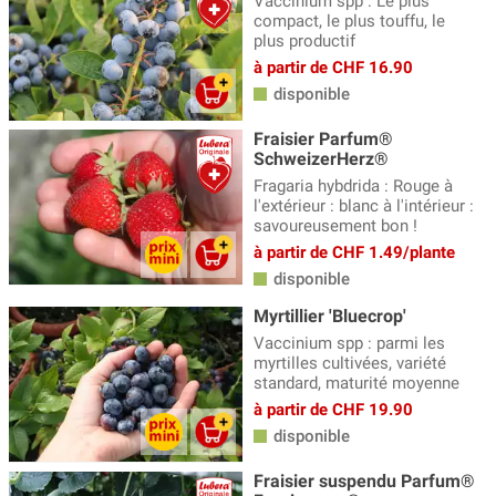
Vaccinium spp : Le plus
compact, le plus touffu, le
plus productif
à partir de CHF 16.90
disponible
Fraisier Parfum®
SchweizerHerz®
Fragaria hybdrida : Rouge à
l'extérieur : blanc à l'intérieur :
savoureusement bon !
à partir de CHF 1.49/plante
disponible
Myrtillier 'Bluecrop'
Vaccinium spp : parmi les
myrtilles cultivées, variété
standard, maturité moyenne
à partir de CHF 19.90
disponible
Fraisier suspendu Parfum®