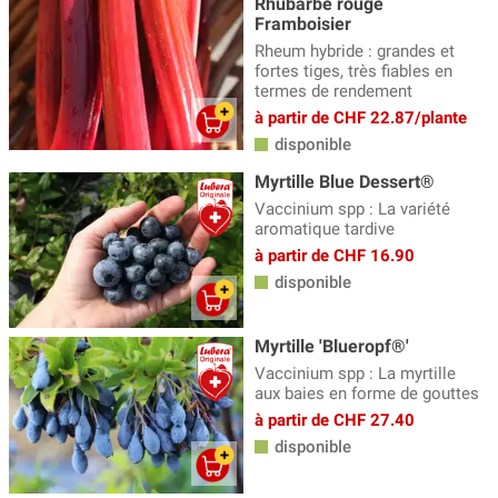
Rhubarbe rouge
Framboisier
Rheum hybride : grandes et
fortes tiges, très fiables en
termes de rendement
à partir de CHF 22.87/plante
disponible
Myrtille Blue Dessert®
Vaccinium spp : La variété
aromatique tardive
à partir de CHF 16.90
disponible
Myrtille 'Blueropf®'
Vaccinium spp : La myrtille
aux baies en forme de gouttes
à partir de CHF 27.40
disponible