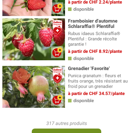
à partir de CHF 2.24/plante
disponible
Framboisier d'automne
Schlaraffia® Plentiful
Rubus idaeus Schlaraffia®
Plentiful : Grande récolte
garantie !
à partir de CHF 8.92/plante
disponible
Grenadier 'Favorite'
Punica granatum : fleurs et
fruits orange, très résistant au
froid pour un grenadier
à partir de CHF 34.57/plante
disponible
317 autres produits