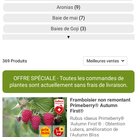
Aronias
(9)
Baie de mai
(7)
Baies de Goji
(3)
▾
Canneberge à gros fruits
(1)
Casseilles
(4)
Cassis et groseilles à grappes
(41)
369 Produits
Chalefs - Pointilla
(11)
OFFRE SPÉCIALE - Toutes les commandes de
Feijoas
(2)
plantes sont actuellement sans frais de livraison.
Fraisiers
(19)
Framboisier non remontant
Framboises
(43)
Primeberry® Autumn
First®
Fruitiers sauvages
(95)
Rubus idaeus Primeberry®
'Autumn First'® : Obtention
Fruits de la passion
(7)
Lubera, amélioration de
l'Autumn Bliss
Groseilliers à maquereau
(14)