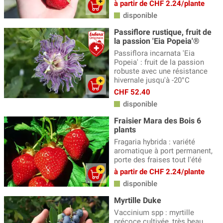
à partir de CHF 2.24/plante
disponible
Passiflore rustique, fruit de
la passion 'Eia Popeia'®
Passiflora incarnata 'Eia
Popeia' : fruit de la passion
robuste avec une résistance
hivernale jusqu'à -20°C
CHF 52.40
disponible
Fraisier Mara des Bois 6
plants
Fragaria hybrida : variété
aromatique à port permanent,
porte des fraises tout l'été
à partir de CHF 2.24/plante
disponible
Myrtille Duke
Vaccinium spp : myrtille
précoce cultivée, très beau