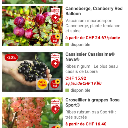
Canneberge, Cranberry Red
Balloon
Vaccinium macrocarpon :
Canneberge, plante tendance
et saine
à partir de CHF 24.67/plante
disponible
Cassissier Cassissima®
-20%
Neva®
Ribes nigrum : Le plus beau
cassis de Lubera
CHF 15.92
au lieu de CHF 19.90
disponible
Groseillier à grappes Rosa
Sport®
Ribes rubrum osa Sport® :
très sucrée
à partir de CHF 16.40