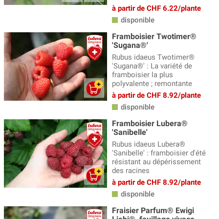
à partir de CHF 6.22/plante
Groseilliers dorés
(5)
disponible
Houblons
(8)
Framboisier Twotimer®
'Sugana®'
Kit d'autosuffisance en baies
(5)
Rubus idaeus Twotimer®
Kiwis
(18)
'Sugana®' : La variété de
framboisier la plus
Les baies superfood
(78)
polyvalente ; remontante
à partir de CHF 8.92/plante
Lubera Lowberries
(13)
disponible
Mûres
(19)
Framboisier Lubera®
'Sanibelle'
Myrtilliers
(37)
Rubus idaeus Lubera®
Petits fruits en grands sujets
(17)
'Sanibelle' : framboisier d'été
résistant au dépérissement
Petits fruits par lots (-20%)
(2)
des racines
à partir de CHF 8.92/plante
Petits fruits sur tige
(15)
disponible
Physalis
(5)
Fraisier Parfum® Ewigi