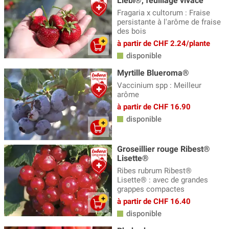
Liebi®, feuillage vivace
Plantes aromatiques
(7)
Fragaria x cultorum : Fraise
Plantes en duo (Mehrbeeren®)
(13)
persistante à l'arôme de fraise
des bois
Poivre du Sichuan
(5)
à partir de CHF 2.24/plante
PRIX MINI Petits fruits
(17)
disponible
Rhubarbes
Myrtille Blueroma®
(12)
Vaccinium spp : Meilleur
Spécialités des landes
(6)
arôme
à partir de CHF 16.90
Sureaux
(15)
disponible
Vignes
(15)
Groseillier rouge Ribest®
Lisette®
Ribes rubrum Ribest®
Lisette® : avec de grandes
grappes compactes
à partir de CHF 16.40
disponible