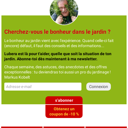
Cherchez-vous le bonheur dans le jardin ?
Le bonheur au jardin vient avec l'expérience. Quand celle-ci fait
(encore) défaut, il faut des conseils et des informations...
Lubera est là pour t'aider, quelle que soit la situation de ton
jardin. Abonne-toi dès maintenant à ma newsletter.
Chaque semaine, des astuces, des anecdotes et des offres
exceptionnelles : tu deviendras toi aussi un pro du jardinage !
Markus Kobelt
s’abonner
Obtenez un
coupon de -10 %