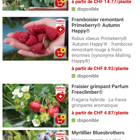
à partir de CHF 14.77/plante
disponible
Framboisier remontant
Primeberry® Autumn
Happy®
Rubus idaeus Primeberry®
'Autumn Happy'® : framboise
remontant rouge à fruits
énormes (synonyme Malling
Happy®)
à partir de CHF 8.92/plante
disponible
Fraisier grimpant Parfum
Freeclimber®
Fragaria hybrida : La fraise
grimpante aromatique
à partir de CHF 4.87/plante
disponible
Myrtillier Bluesbrothers