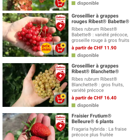
disponible
Groseillier à grappes
rouges Ribest® Babette®
Ribes rubrum Ribest®
Babette® : variété précoce,
groseille rouge à gros fruits
à partir de CHF 11.90
disponible
Groseillier à grappes
Ribest® Blanchette®
Ribes rubrum Ribest®
Blanchette® : gros fruits,
variété précoce
à partir de CHF 16.40
disponible
Fraisier Frutium®
Belleure® 6 plants
Fragaria hybrida : La fraise
précoce plus fruitée