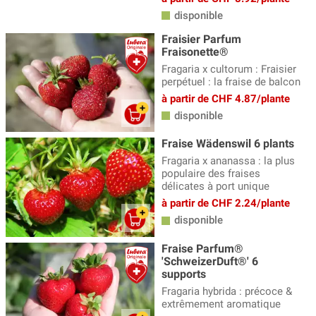
disponible
Fraisier Parfum
Fraisonette®
Fragaria x cultorum : Fraisier
perpétuel : la fraise de balcon
à partir de CHF 4.87/plante
disponible
Fraise Wädenswil 6 plants
Fragaria x ananassa : la plus
populaire des fraises
délicates à port unique
à partir de CHF 2.24/plante
disponible
Fraise Parfum®
'SchweizerDuft®' 6
supports
Fragaria hybrida : précoce &
extrêmement aromatique