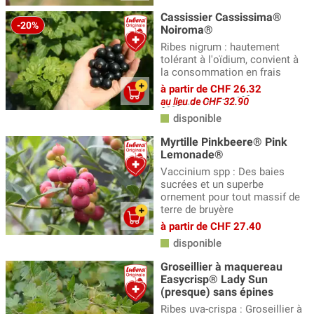
Cassissier Cassissima®
-20%
Noiroma®
Ribes nigrum : hautement
tolérant à l'oïdium, convient à
la consommation en frais
à partir de CHF 26.32
au lieu de CHF 32.90
disponible
Myrtille Pinkbeere® Pink
Lemonade®
Vaccinium spp : Des baies
sucrées et un superbe
ornement pour tout massif de
terre de bruyère
à partir de CHF 27.40
disponible
Groseillier à maquereau
Easycrisp® Lady Sun
(presque) sans épines
Ribes uva-crispa : Groseillier à