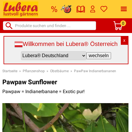
0
X
Willkommen bei Lubera® Österreich
Startseite
»
Pflanzenshop
»
Obstbäume
»
PawPaw Indianerbananen
Pawpaw Sunflower
Pawpaw = Indianerbanane = Exotic pur!