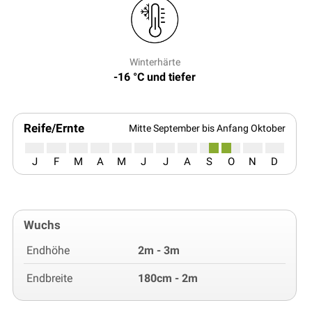
Winterhärte
-16 °C und tiefer
Reife/Ernte
Mitte September bis Anfang Oktober
J
F
M
A
M
J
J
A
S
O
N
D
Wuchs
Endhöhe
2m - 3m
Endbreite
180cm - 2m