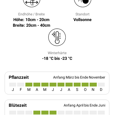
Endhöhe / Breite
Standort
Höhe: 10cm - 20cm
Vollsonne
Breite: 20cm - 40cm
Winterhärte
-18 °C bis -23 °C
Pflanzzeit
Anfang März bis Ende November
J
F
M
A
M
J
J
A
S
O
N
D
Blütezeit
Anfang April bis Ende Juni