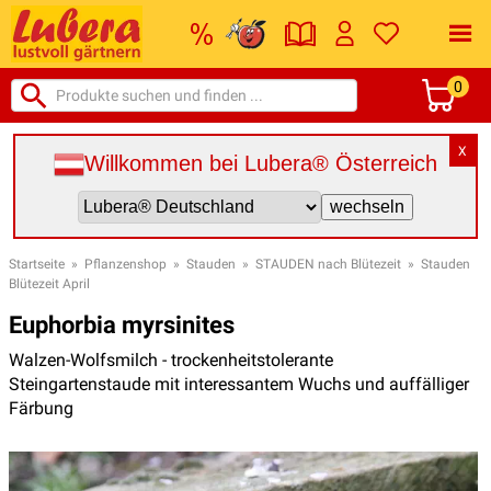
0
X
Willkommen bei Lubera® Österreich
Startseite
»
Pflanzenshop
»
Stauden
»
STAUDEN nach Blütezeit
»
Stauden
Blütezeit April
Euphorbia myrsinites
Walzen-Wolfsmilch - trockenheitstolerante
Steingartenstaude mit interessantem Wuchs und auffälliger
Färbung