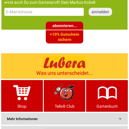
wirst auch Du zum Gartenprofi! Dein Markus Kobelt
abonnieren...
+10% Gutschein
sichern
Was uns unterscheidet...
Shop
Tells® Club
Gartenbuch
Mehr Informationen