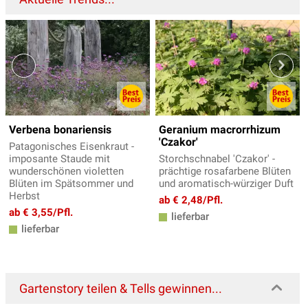
Verbena bonariensis
Geranium macrorrhizum
'Czakor'
Patagonisches Eisenkraut -
imposante Staude mit
Storchschnabel 'Czakor' -
wunderschönen violetten
prächtige rosafarbene Blüten
Blüten im Spätsommer und
und aromatisch-würziger Duft
Herbst
ab € 2,48/Pfl.
ab € 3,55/Pfl.
lieferbar
lieferbar
Gartenstory teilen & Tells gewinnen...