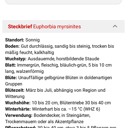
Steckbrief
Euphorbia myrsinites
Standort:
Sonnig
Boden:
Gut durchlässig, sandig bis steinig, trocken bis
mäßig feucht, kalkhaltig
Wuchstyp:
Ausdauernde, horstbildende Staude
Blatt:
Immergrün, fleischig, bläulich-grün, 5 bis 10 cm
lang, walzenförmig
Blüte:
Unauffällige gelbgrüne Blüten in doldenartigen
Gruppen
Blütezeit:
März bis Juli, abhängig von Region und
Witterung
Wuchshöhe:
10 bis 20 cm, Blütentriebe 30 bis 40 cm
Winterhärte:
Winterhart bis ca. –15 °C (WHZ 6)
Verwendung:
Bodendecker, in Steingärten,
Trockenmauern oder als Akzentpflanze
Pflanzabstand:
30 bis 40 cm, etwa 3 bis 5 Pflanzen pro