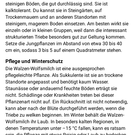
steinigen Böden, die gut durchlässig sind. Sie ist
kalktolerant. Du kannst sie in Steingärten, auf
Trockenmauern und an anderen Standorten mit
steinigem, magerem Boden einsetzen. Am besten wirkt sie
einzeln oder in kleinen Gruppen, weil dann die interessant
strukturierten Triebe besonders gut zur Geltung kommen.
Setze die Jungpflanzen im Abstand von etwa 30 bis 40
cm ein, sodass 3 bis 5 auf einem Quadratmeter stehen.
Pflege und Winterschutz
Die Walzen-Wolfsmilch ist eine ausgesprochen
pflegeleichte Pflanze. Als Sukkulente ist sie an trockene
Standorte angepasst und benötigt kaum Wasser.
Staunässe oder andauernd feuchte Böden erträgt sie
nicht. Schädlinge oder Krankheiten treten bei dieser
Pflanzenart nicht auf. Ein Rückschnitt ist nicht notwendig,
kann aber nach der Blüte durchgeführt werden, wenn die
Triebe zu welken beginnen. Im Winter behält die Walzen-
Wolfsmilch ihr Laub. In besonders kalten Regionen, in
denen Temperaturen unter –15 °C fallen, kann es ratsam
sein, die Pflanze mit etwas Reisig oder Laub zu bedecken,