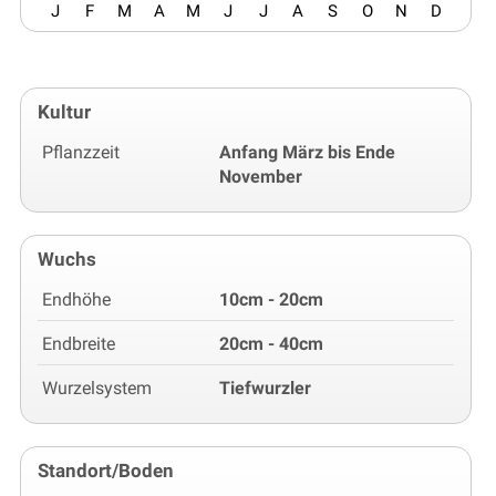
J
F
M
A
M
J
J
A
S
O
N
D
Kultur
Pflanzzeit
Anfang März bis Ende
November
Wuchs
Endhöhe
10cm - 20cm
Endbreite
20cm - 40cm
Wurzelsystem
Tiefwurzler
Standort/Boden