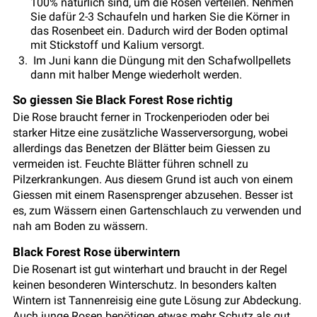
100% natürlich sind, um die Rosen verteilen. Nehmen
Sie dafür 2-3 Schaufeln und harken Sie die Körner in
das Rosenbeet ein. Dadurch wird der Boden optimal
mit Stickstoff und Kalium versorgt.
Im Juni kann die Düngung mit den Schafwollpellets
dann mit halber Menge wiederholt werden.
So giessen Sie Black Forest Rose richtig
Die Rose braucht ferner in Trockenperioden oder bei
starker Hitze eine zusätzliche Wasserversorgung, wobei
allerdings das Benetzen der Blätter beim Giessen zu
vermeiden ist. Feuchte Blätter führen schnell zu
Pilzerkrankungen. Aus diesem Grund ist auch von einem
Giessen mit einem Rasensprenger abzusehen. Besser ist
es, zum Wässern einen Gartenschlauch zu verwenden und
nah am Boden zu wässern.
Black Forest Rose überwintern
Die Rosenart ist gut winterhart und braucht in der Regel
keinen besonderen Winterschutz. In besonders kalten
Wintern ist Tannenreisig eine gute Lösung zur Abdeckung.
Auch junge Rosen benötigen etwas mehr Schutz als gut