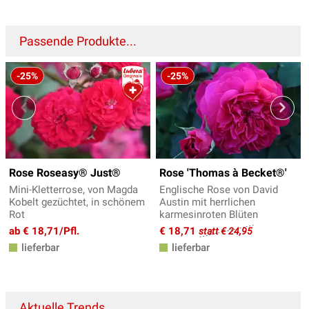
Passende Produkte...
-25%
-25%
Rose Roseasy® Just®
Rose 'Thomas à Becket®'
Mini-Kletterrose, von Magda
Englische Rose von David
Kobelt gezüchtet, in schönem
Austin mit herrlichen
Rot
karmesinroten Blüten
ab € 18,71/Pfl.
€ 18,71
statt € 24,95
lieferbar
lieferbar
Aktuelle Trends...