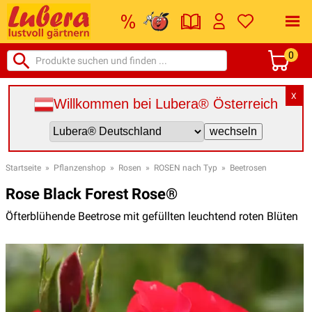
0
X
Willkommen bei Lubera® Österreich
Startseite
»
Pflanzenshop
»
Rosen
»
ROSEN nach Typ
»
Beetrosen
Rose Black Forest Rose®
Öfterblühende Beetrose mit gefüllten leuchtend roten Blüten