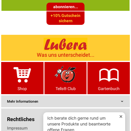
abonnieren...
+10% Gutschein
sichern
Was uns unterscheidet...
Shop
Tells® Club
Gartenbuch
Mehr Informationen
Rechtliches
Impressum