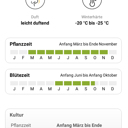
Duft
Winterhärte
leicht duftend
-20 °C bis -25 °C
Pflanzzeit
Anfang März bis Ende November
J
F
M
A
M
J
J
A
S
O
N
D
Blütezeit
Anfang Juni bis Anfang Oktober
J
F
M
A
M
J
J
A
S
O
N
D
Kultur
Pflanzzeit
Anfang März bis Ende