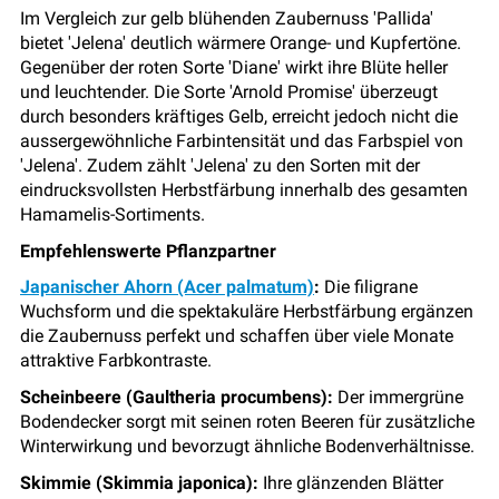
Im Vergleich zur gelb blühenden Zaubernuss 'Pallida'
bietet 'Jelena' deutlich wärmere Orange- und Kupfertöne.
Gegenüber der roten Sorte 'Diane' wirkt ihre Blüte heller
und leuchtender. Die Sorte 'Arnold Promise' überzeugt
durch besonders kräftiges Gelb, erreicht jedoch nicht die
aussergewöhnliche Farbintensität und das Farbspiel von
'Jelena'. Zudem zählt 'Jelena' zu den Sorten mit der
eindrucksvollsten Herbstfärbung innerhalb des gesamten
Hamamelis-Sortiments.
Empfehlenswerte Pflanzpartner
Japanischer Ahorn (Acer palmatum)
:
Die filigrane
Wuchsform und die spektakuläre Herbstfärbung ergänzen
die Zaubernuss perfekt und schaffen über viele Monate
attraktive Farbkontraste.
Scheinbeere (Gaultheria procumbens):
Der immergrüne
Bodendecker sorgt mit seinen roten Beeren für zusätzliche
Winterwirkung und bevorzugt ähnliche Bodenverhältnisse.
Skimmie (Skimmia japonica):
Ihre glänzenden Blätter