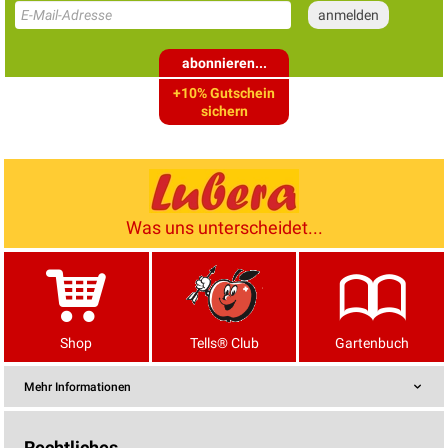
abonnieren...
+10% Gutschein
sichern
Was uns unterscheidet...
Shop
Tells® Club
Gartenbuch
Mehr Informationen
Rechtliches