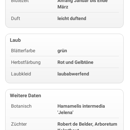
Blütezeit
Anfang Januar bis Ende
März
Duft
leicht duftend
Laub
Blätterfarbe
grün
Herbstfärbung
Rot und Gelbtöne
Laubkleid
laubabwerfend
Weitere Daten
Botanisch
Hamamelis intermedia
'Jelena'
Züchter
Robert de Belder, Arboretum