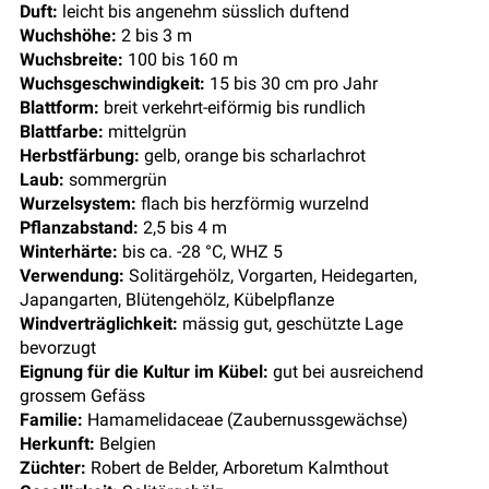
Duft:
leicht bis angenehm süsslich duftend
Wuchshöhe:
2 bis 3 m
Wuchsbreite:
100 bis 160 m
Wuchsgeschwindigkeit:
15 bis 30 cm pro Jahr
Blattform:
breit verkehrt-eiförmig bis rundlich
Blattfarbe:
mittelgrün
Herbstfärbung:
gelb, orange bis scharlachrot
Laub:
sommergrün
Wurzelsystem:
flach bis herzförmig wurzelnd
Pflanzabstand:
2,5 bis 4 m
Winterhärte:
bis ca. -28 °C, WHZ 5
Verwendung:
Solitärgehölz, Vorgarten, Heidegarten,
Japangarten, Blütengehölz, Kübelpflanze
Windverträglichkeit:
mässig gut, geschützte Lage
bevorzugt
Eignung für die Kultur im Kübel:
gut bei ausreichend
grossem Gefäss
Familie:
Hamamelidaceae (Zaubernussgewächse)
Herkunft:
Belgien
Züchter:
Robert de Belder, Arboretum Kalmthout