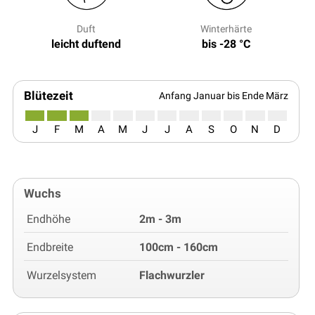
Duft
Winterhärte
leicht duftend
bis -28 °C
Blütezeit
Anfang Januar bis Ende März
J
F
M
A
M
J
J
A
S
O
N
D
Wuchs
Endhöhe
2m - 3m
Endbreite
100cm - 160cm
Wurzelsystem
Flachwurzler