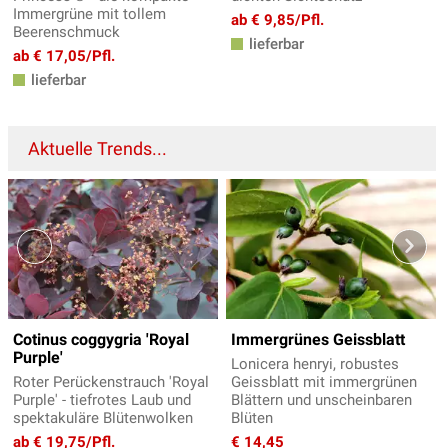
Immergrüne mit tollem
ab € 9,85/Pfl.
Beerenschmuck
lieferbar
ab € 17,05/Pfl.
lieferbar
Aktuelle Trends...
Cotinus coggygria 'Royal
Immergrünes Geissblatt
Purple'
Lonicera henryi, robustes
Roter Perückenstrauch 'Royal
Geissblatt mit immergrünen
Purple' - tiefrotes Laub und
Blättern und unscheinbaren
spektakuläre Blütenwolken
Blüten
ab € 19,75/Pfl.
€ 14,45