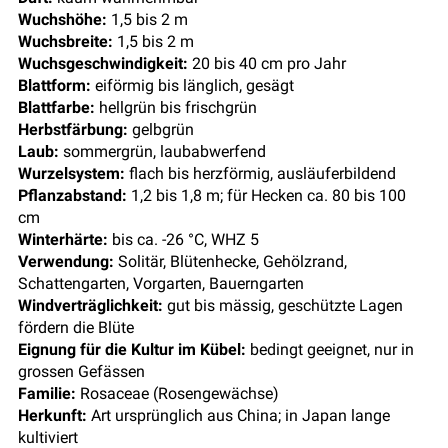
Wuchshöhe:
1,5 bis 2 m
Wuchsbreite:
1,5 bis 2 m
Wuchsgeschwindigkeit:
20 bis 40 cm pro Jahr
Blattform:
eiförmig bis länglich, gesägt
Blattfarbe:
hellgrün bis frischgrün
Herbstfärbung:
gelbgrün
Laub:
sommergrün, laubabwerfend
Wurzelsystem:
flach bis herzförmig, ausläuferbildend
Pflanzabstand:
1,2 bis 1,8 m; für Hecken ca. 80 bis 100
cm
Winterhärte:
bis ca. -26 °C, WHZ 5
Verwendung:
Solitär, Blütenhecke, Gehölzrand,
Schattengarten, Vorgarten, Bauerngarten
Windverträglichkeit:
gut bis mässig, geschützte Lagen
fördern die Blüte
Eignung für die Kultur im Kübel:
bedingt geeignet, nur in
grossen Gefässen
Familie:
Rosaceae (Rosengewächse)
Herkunft:
Art ursprünglich aus China; in Japan lange
kultiviert