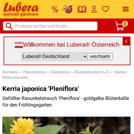
0
X
Willkommen bei Lubera® Österreich
Startseite
»
Pflanzenshop
»
Ziergehölze
»
Blütensträucher (A-Z)
»
Weitere
Blütensträucher
Kerria japonica 'Pleniflora'
Gefüllter Ranunkelstrauch 'Pleniflora' - goldgelbe Blütenbälle
für den Frühlingsgarten