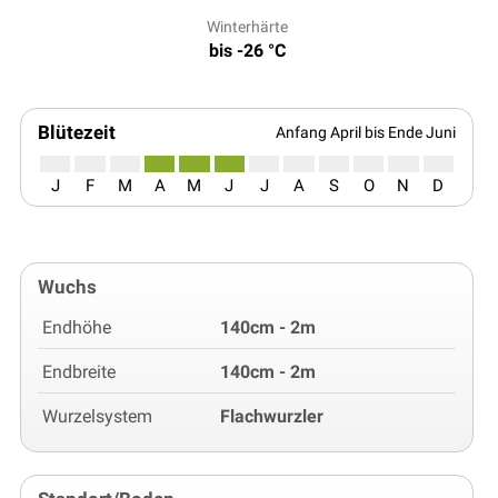
Winterhärte
bis -26 °C
Blütezeit
Anfang April bis Ende Juni
J
F
M
A
M
J
J
A
S
O
N
D
Wuchs
Endhöhe
140cm - 2m
Endbreite
140cm - 2m
Wurzelsystem
Flachwurzler