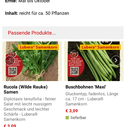
Ernte:
Mai bis Oktober
Inhalt:
reicht für ca. 50 Pflanzen
Passende Produkte...
Rucola (Wilde Rauke)
Buschbohnen 'Maxi'
Samen
Gluckentyp, fadenlos, Länge
Diplotaxis tenuifolia - feiner
ca. 17 cm - Lubera®
Salat mit leicht nussigem
Samenkorn
Geschmack und leichter
€ 3,09
Schärfe - Lubera®
lieferbar
Samenkorn
€ 3,09