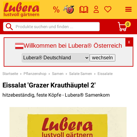
0
X
Willkommen bei Lubera® Österreich
Startseite
»
Pflanzenshop
»
Samen
»
Salate Samen
»
Eissalate
Eissalat 'Grazer Krauthäuptel 2'
hitzebeständig, feste Köpfe - Lubera® Samenkorn