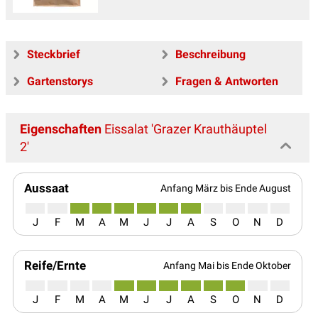
Steckbrief
Beschreibung
Gartenstorys
Fragen & Antworten
Eigenschaften
Eissalat 'Grazer Krauthäuptel
2'
Aussaat
Anfang März bis Ende August
J
F
M
A
M
J
J
A
S
O
N
D
Reife/Ernte
Anfang Mai bis Ende Oktober
J
F
M
A
M
J
J
A
S
O
N
D