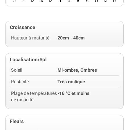
J
F
M
A
M
J
J
A
S
O
N
D
Croissance
Hauteur à maturité
20cm - 40cm
Localisation/Sol
Soleil
Mi-ombre, Ombres
Rusticité
Très rustique
Plage de températures
-16 °C et moins
de rusticité
Fleurs