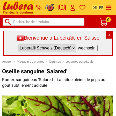
DE
|
FR
0
X
Bienvenue à Lubera®, en Suisse
Accueil
»
Magasin de plantes
»
légumes
»
Légumes perpétuels
Oseille sanguine 'Salared'
Rumex sanguineus 'Salared' : La laitue pleine de peps au
goût subtilement acidulé