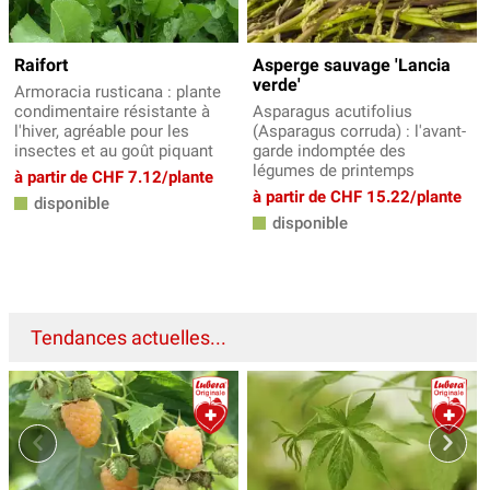
Raifort
Asperge sauvage 'Lancia
verde'
Armoracia rusticana : plante
condimentaire résistante à
Asparagus acutifolius
l'hiver, agréable pour les
(Asparagus corruda) : l'avant-
insectes et au goût piquant
garde indomptée des
légumes de printemps
à partir de CHF 7.12/plante
à partir de CHF 15.22/plante
disponible
disponible
Tendances actuelles...