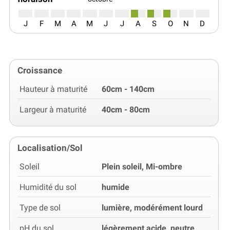
J
F
M
A
M
J
J
A
S
O
N
D
Croissance
Hauteur à maturité
60cm - 140cm
Largeur à maturité
40cm - 80cm
Localisation/Sol
Soleil
Plein soleil, Mi-ombre
Humidité du sol
humide
Type de sol
lumière, modérément lourd
pH du sol
légèrement acide, neutre,