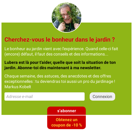
Cherchez-vous le bonheur dans le jardin ?
Le bonheur au jardin vient avec l'expérience. Quand celle-ci fait
(encore) défaut, il faut des conseils et des informations...
Lubera est là pour t'aider, quelle que soit la situation de ton
jardin. Abonne-toi dès maintenant à ma newsletter.
Chaque semaine, des astuces, des anecdotes et des offres
exceptionnelles : tu deviendras toi aussi un pro du jardinage !
Markus Kobelt
s’abonner
Obtenez un
coupon de -10 %