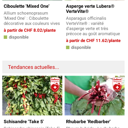
Ciboulette 'Mixed One'
Asperge verte Lubera®
VerteVite®
Allium schoenoprasum
'Mixed One' : Ciboulette
Asparagus officinalis
décorative aux couleurs vives
VerteVite® : variété
d'asperge verte et très
à partir de CHF 8.02/plante
précoce au goût aromatique
disponible
à partir de CHF 11.62/plante
disponible
Tendances actuelles...
Schisandre 'Take 5'
Rhubarbe 'Redbarber'